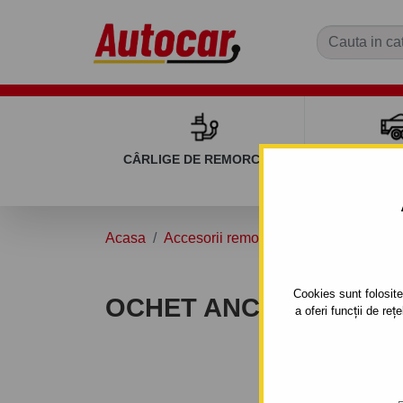
CÂRLIGE DE REMORCARE
REMOR
Acasa
Accesorii remorcă auto
Inchizatori
Cookies sunt folosite 
OCHET ANCORARE
a oferi funcții de re