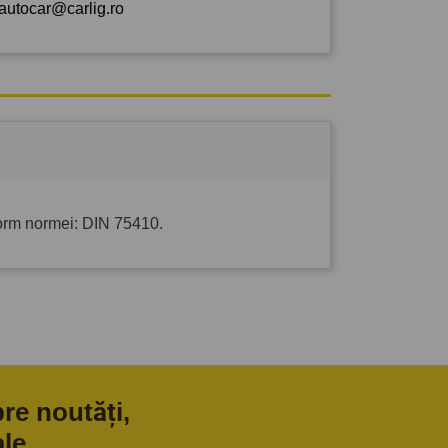
autocar@carlig.ro
form normei: DIN 75410.
pre noutăți,
ale