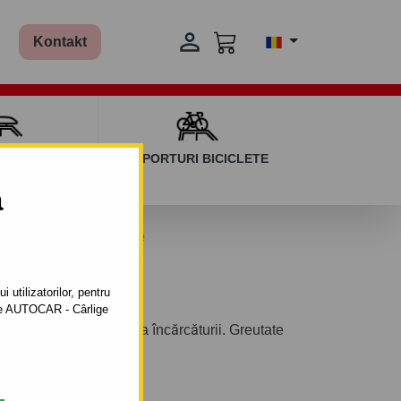

Kontakt
AGAJ ȘI BARE
SUPORTURI BICICLETE
ERSALE
a
obate
Ochet ancorare
 utilizatorilor, pentru
ătre AUTOCAR - Cârlige
 folosit pentru fixarea încărcăturii. Greutate
sului