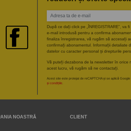
După ce dați click pe „ÎNREGISTRARE”, va fi 
e-mail introdusă pentru a confirma abonament
finaliza înregistrarea, vă rugăm să accesați a
confirmați abonamentul. Informații detaliate d
datelor cu caracter personal și drepturile pers
Vă puteți dezabona de la newsletter în orice 
acest lucru, vă rugăm să ne contactați.
Acest site este protejat de reCAPTCHA și se aplică Google
și condițiile
.
ANIA NOASTRĂ
CLIENT