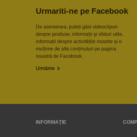
Urmariti-ne pe Facebook
De asemenea, puteți găsi videoclipuri
despre produse, informații și sfaturi utile,
informații despre activitățile noastre și o
mulțime de alte conținuturi pe pagina
noastră de Facebook.

Urmărire
INFORMAȚIE
COMP