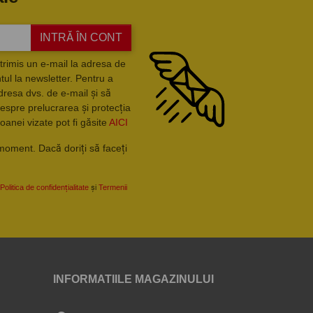
INTRĂ ÎN CONT
trimis un e-mail la adresa de
ul la newsletter. Pentru a
dresa dvs. de e-mail și să
espre prelucrarea și protecția
oanei vizate pot fi găsite
AICI
moment. Dacă doriți să faceți
Politica de confidențialitate
și
Termenii
INFORMATIILE MAGAZINULUI