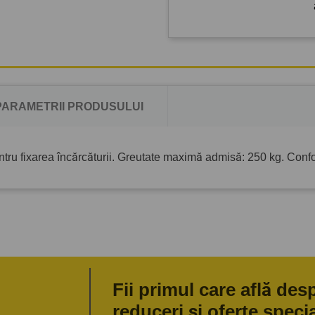
PARAMETRII PRODUSULUI
ntru fixarea încărcăturii. Greutate maximă admisă: 250 kg. Con
Fii primul care află des
reduceri și oferte speci