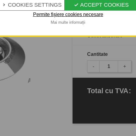
COOKIES SETTINGS
ACCEPT COOKIES


Permite fișiere cookies necesare
În stoc
Mai multe informații
Ochet ancorare
Cantitate
-
+
Total
cu TVA
: