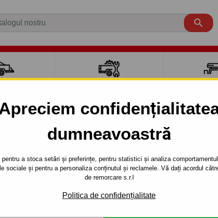

CI AUTO
ACCESORII REMORCĂ
CUTII PORTB
AUTO
TRANSV
Apreciem confidențialitate
dumneavoastră
 obloane,balamele, ocheti ancorare
Ocheți ancorare
Neîngl
pentru a stoca setări și preferințe, pentru statistici și analiza comportamentului
Referinta:
UP-03A
țele sociale și pentru a personaliza conținutul și reclamele. Vă dați acordul c
de remorcare s.r.l
Ochet de podea pentru remorcă,
maximă admisă: 250 kg.
Politica de confidențialitate
Descrierea completă a produ