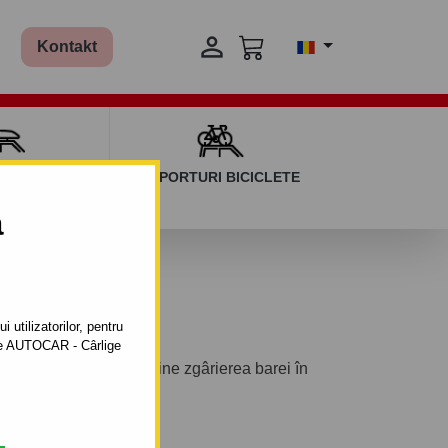

Kontakt
AGAJ ȘI BARE
SUPORTURI BICICLETE
ERSALE
a
o
 utilizatorilor, pentru
ătre AUTOCAR - Cârlige
le și amortizoare previne zgârierea barei în
a de remorcare.
sului