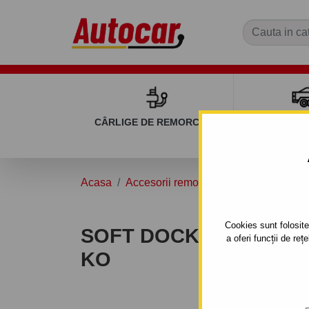
CÂRLIGE DE REMORCARE
REMOR
Acasa
Accesorii remorcă auto
Oferta prom
Cookies sunt folosite 
SOFT DOCK PROTECTI
a oferi funcții de re
KO