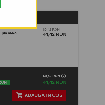
60,42 RON
upla al-ko
44,42 RON
info_outline
60,42 RON
44,42 RON
RON

ADAUGA IN COS