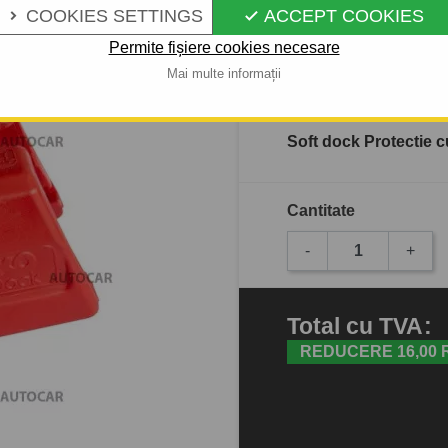
COOKIES SETTINGS
ACCEPT COOKIES


Permite fișiere cookies necesare
În stoc
Mai multe informații
Soft dock Protectie c
Cantitate
-
+
Total
cu TVA
:
REDUCERE 16,00 