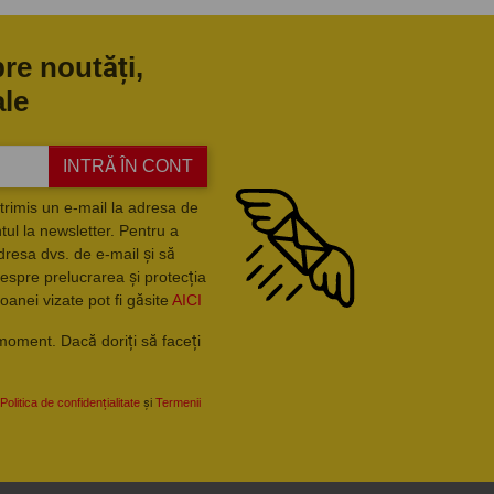
pre noutăți,
ale
INTRĂ ÎN CONT
trimis un e-mail la adresa de
ul la newsletter. Pentru a
dresa dvs. de e-mail și să
espre prelucrarea și protecția
oanei vizate pot fi găsite
AICI
moment. Dacă doriți să faceți
Politica de confidențialitate
și
Termenii