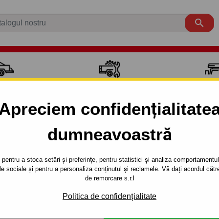

CI AUTO
ACCESORII REMORCĂ
CUTII PORTB
AUTO
TRANSV
Apreciem confidențialitate
dumneavoastră
oțională - Cu ridicare imediată
Soft dock Protectie cupla al-k
pentru a stoca setări și preferințe, pentru statistici și analiza comportamentului
E CUPLA AL-
Referinta:
246412
țele sociale și pentru a personaliza conținutul și reclamele. Vă dați acordul c
de remorcare s.r.l
Capacul dintr-o suprafață moa
cazul contactului său cu cupl
Politica de confidențialitate
Descrierea completă a produ