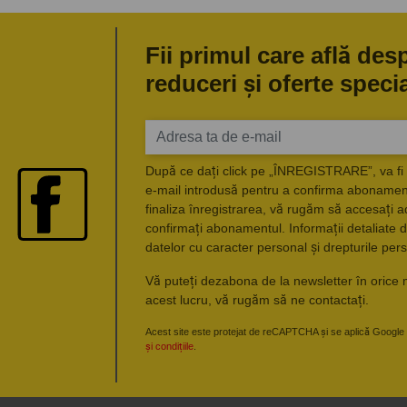
Fii primul care află des
reduceri și oferte speci
După ce dați click pe „ÎNREGISTRARE”, va fi 
e-mail introdusă pentru a confirma abonament
finaliza înregistrarea, vă rugăm să accesați a
confirmați abonamentul. Informații detaliate d
datelor cu caracter personal și drepturile pers
Vă puteți dezabona de la newsletter în orice 
acest lucru, vă rugăm să ne contactați.
Acest site este protejat de reCAPTCHA și se aplică Google
și condițiile
.