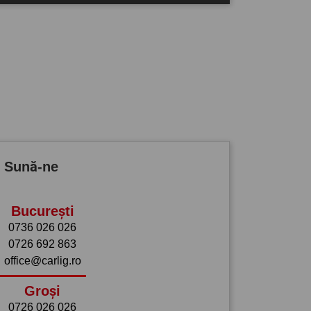
? Sună-ne
București
0736 026 026
0726 692 863
office@carlig.ro
Groși
0726 026 026