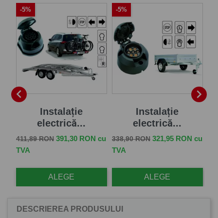
-5%
-5%
-


Instalație
Instalație
electrică...
electrică...
Pret de baza
Pret
Pret de baza
Pret
Pr
 cu
391,30 RON cu
321,95 RON cu
411,89 RON
338,90 RON
57
TVA
TVA
TV
ALEGE
ALEGE
DESCRIEREA PRODUSULUI