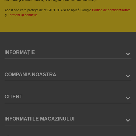
Acest site este protejat de reCAPTCHA și se aplică Google
Politica de confidențialitate
și
Termenii și condițiile
.
INFORMAȚIE
COMPANIA NOASTRĂ
CLIENT
INFORMATIILE MAGAZINULUI