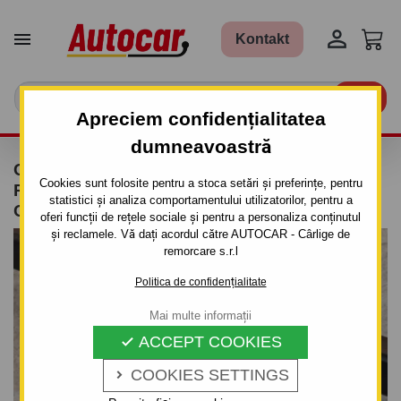


Kontakt

Apreciem confidențialitatea
dumneavoastră
CÂRLIG DE REMORCARE PENTRU LEXUS
Cookies sunt folosite pentru a stoca setări și preferințe, pentru
RX - SISTEM DEMONTABIL AUTOMAT CU
statistici și analiza comportamentului utilizatorilor, pentru a
CLEMĂ
oferi funcții de rețele sociale și pentru a personaliza conținutul
și reclamele. Vă dați acordul către AUTOCAR - Cârlige de
remorcare s.r.l
Politica de confidențialitate
Mai multe informații
ACCEPT COOKIES

COOKIES SETTINGS
