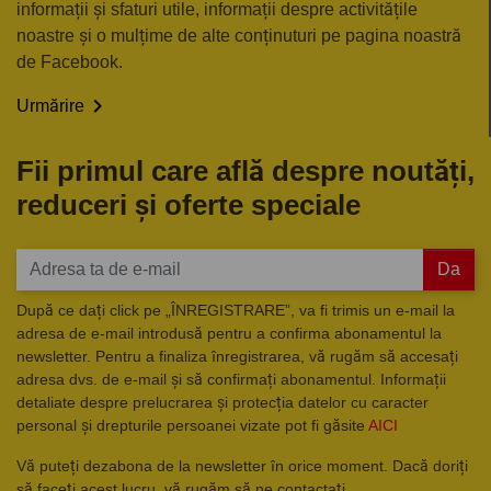
informații și sfaturi utile, informații despre activitățile
noastre și o mulțime de alte conținuturi pe pagina noastră
de Facebook.

Urmărire
Fii primul care află despre noutăți,
reduceri și oferte speciale
Da
După ce dați click pe „ÎNREGISTRARE”, va fi trimis un e-mail la
adresa de e-mail introdusă pentru a confirma abonamentul la
newsletter. Pentru a finaliza înregistrarea, vă rugăm să accesați
adresa dvs. de e-mail și să confirmați abonamentul. Informații
detaliate despre prelucrarea și protecția datelor cu caracter
personal și drepturile persoanei vizate pot fi găsite
AICI
Vă puteți dezabona de la newsletter în orice moment. Dacă doriți
să faceți acest lucru, vă rugăm să ne contactați.