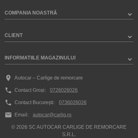
COMPANIA NOASTRĂ
CLIENT
INFORMATIILE MAGAZINULUI
place
Autocar – Carlige de remorcare
phone
Contact Groși:
0726026026
phone
Contact București:
0736026026
mail
Email:
autocar@carlig.ro
© 2026 SC AUTOCAR CARLIGE DE REMORCARE
S.R.L.