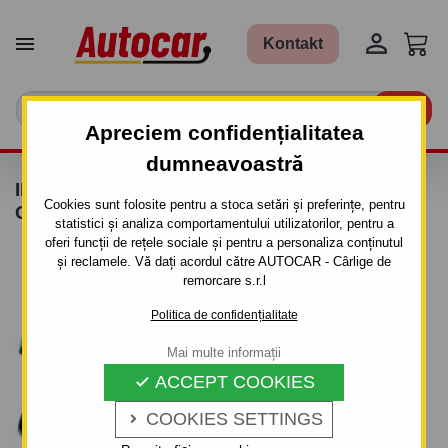


Kontakt

Apreciem confidențialitatea
dumneavoastră
INSTALAȚIE ELECTRICĂ SPECIALĂ TBM-
Cookies sunt folosite pentru a stoca setări și preferințe, pentru
G13
statistici și analiza comportamentului utilizatorilor, pentru a
oferi funcții de rețele sociale și pentru a personaliza conținutul
și reclamele. Vă dați acordul către AUTOCAR - Cârlige de
remorcare s.r.l
Politica de confidențialitate
Mai multe informații
ACCEPT COOKIES

COOKIES SETTINGS
