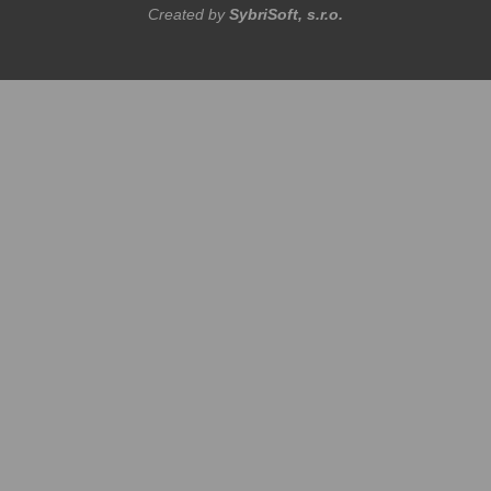
Created by
SybriSoft, s.r.o.