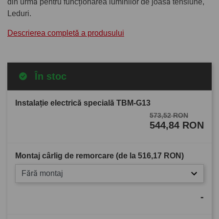
din urmă pentru funcționarea luminilor de joasă tensiune,
Leduri.
Descrierea completă a produsului
În stoc
Instalație electrică specială TBM-G13
573,52 RON
544,84 RON
Montaj cârlig de remorcare (de la
516,17 RON
)
Fără montaj
-