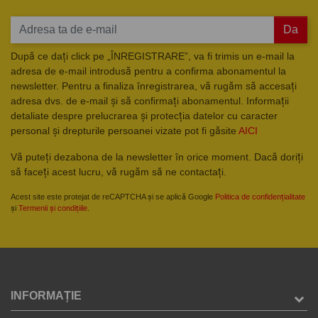
Da
După ce dați click pe „ÎNREGISTRARE”, va fi trimis un e-mail la
adresa de e-mail introdusă pentru a confirma abonamentul la
newsletter. Pentru a finaliza înregistrarea, vă rugăm să accesați
adresa dvs. de e-mail și să confirmați abonamentul. Informații
detaliate despre prelucrarea și protecția datelor cu caracter
personal și drepturile persoanei vizate pot fi găsite
AICI
Vă puteți dezabona de la newsletter în orice moment. Dacă doriți
să faceți acest lucru, vă rugăm să ne contactați.
Acest site este protejat de reCAPTCHA și se aplică Google
Politica de confidențialitate
și
Termenii și condițiile
.
INFORMAȚIE