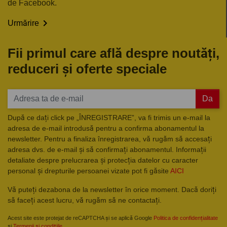
de Facebook.

Urmărire
Fii primul care află despre noutăți,
reduceri și oferte speciale
Da
După ce dați click pe „ÎNREGISTRARE”, va fi trimis un e-mail la
adresa de e-mail introdusă pentru a confirma abonamentul la
newsletter. Pentru a finaliza înregistrarea, vă rugăm să accesați
adresa dvs. de e-mail și să confirmați abonamentul. Informații
detaliate despre prelucrarea și protecția datelor cu caracter
personal și drepturile persoanei vizate pot fi găsite
AICI
Vă puteți dezabona de la newsletter în orice moment. Dacă doriți
să faceți acest lucru, vă rugăm să ne contactați.
Acest site este protejat de reCAPTCHA și se aplică Google
Politica de confidențialitate
și
Termenii și condițiile
.