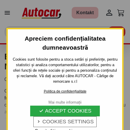


Kontakt

Apreciem confidențialitatea
dumneavoastră
BARE TRANSVERSALE
Cookies sunt folosite pentru a stoca setări și preferințe, pentru
MAZDA 1 2004- ✔️
statistici și analiza comportamentului utilizatorilor, pentru a
oferi funcții de rețele sociale și pentru a personaliza conținutul
și reclamele. Vă dați acordul către AUTOCAR - Cârlige de
Căutați bare transversale Mazda 1 2004- ?
remorcare s.r.l
Găsiți barele transversale potrivite pentru mașina dvs. În
Politica de confidențialitate
funcție
de modelul vehiculului dvs.
, vor fi afișate toate
Mai multe informații
categoriile de bare transversale. Barele transversale pentru
ACCEPT COOKIES

autoturisme conțin bare și un kit de montare pentru un
anumit model de vehicul.
COOKIES SETTINGS

Mai multe informații