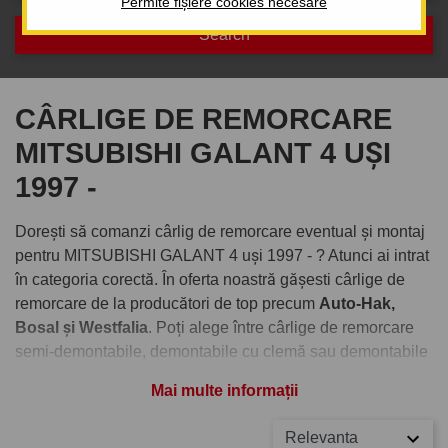
Permite fișiere cookies necesare
CÂRLIGE DE REMORCARE
MITSUBISHI GALANT 4 UȘI
1997 -
Dorești să comanzi cârlig de remorcare eventual și montaj
pentru MITSUBISHI GALANT 4 uși 1997 - ? Atunci ai intrat
în categoria corectă. În oferta noastră gășesti cârlige de
remorcare de la producători de top precum
Auto-Hak,
Bosal și Westfalia
. Poți alege între cârlige de remorcare
semi-demontabile, demontabile cu clemă sau demontabile
verticale cu cheiță antifurt.
Mai multe informații
Comandați cârlig de remorcare
Relevanta