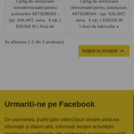
Cârlig de remorcare
Cârlig de remorcare
semidemontabil pentru
demontabil pentru autoturism
autoturism MITSUBISHI -
MITSUBISHI - typ: GALANT,
typ: GALANT, seria : 4 uşi ,(
seria : 4 uşi ,( EA2/5/6 W
EA2/5/6 W ).Anul de
).Anul de fabricaţie a
fabricaţie a autoturismului:
autoturismului: din 1997/01.
din 1997/01.
Se afiseaza 1-2 din 2 produs(e)

Inapoi la inceput
Urmariti-ne pe Facebook
De asemenea, puteți găsi videoclipuri despre produse,
informații și sfaturi utile, informații despre activitățile
noastre și o mulțime de alte conținuturi pe pagina noastră