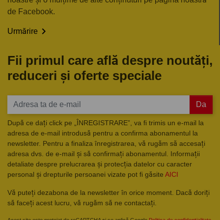
de Facebook.

Urmărire
Fii primul care află despre noutăți,
reduceri și oferte speciale
Da
După ce dați click pe „ÎNREGISTRARE”, va fi trimis un e-mail la
adresa de e-mail introdusă pentru a confirma abonamentul la
newsletter. Pentru a finaliza înregistrarea, vă rugăm să accesați
adresa dvs. de e-mail și să confirmați abonamentul. Informații
detaliate despre prelucrarea și protecția datelor cu caracter
personal și drepturile persoanei vizate pot fi găsite
AICI
Vă puteți dezabona de la newsletter în orice moment. Dacă doriți
să faceți acest lucru, vă rugăm să ne contactați.
Acest site este protejat de reCAPTCHA și se aplică Google
Politica de confidențialitate