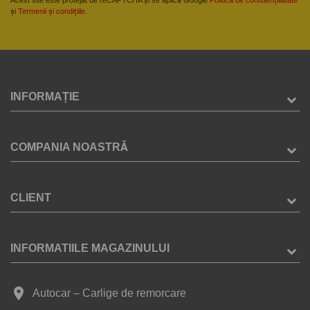
și
Termenii și condițiile
.
INFORMAȚIE
COMPANIA NOASTRĂ
CLIENT
INFORMATIILE MAGAZINULUI
place
Autocar – Carlige de remorcare