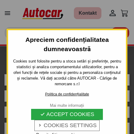


Kontakt

Apreciem confidențialitatea
dumneavoastră
Caut carlig de remorcare pentru
Cookies sunt folosite pentru a stoca setări și preferințe, pentru
mașina
statistici și analiza comportamentului utilizatorilor, pentru a
oferi funcții de rețele sociale și pentru a personaliza conținutul
și reclamele. Vă dați acordul către AUTOCAR - Cârlige de
MITSUBISHI
remorcare s.r.l
Politica de confidențialitate
GALANT
Mai multe informații
4 uși
ACCEPT COOKIES

COOKIES SETTINGS

1997 -