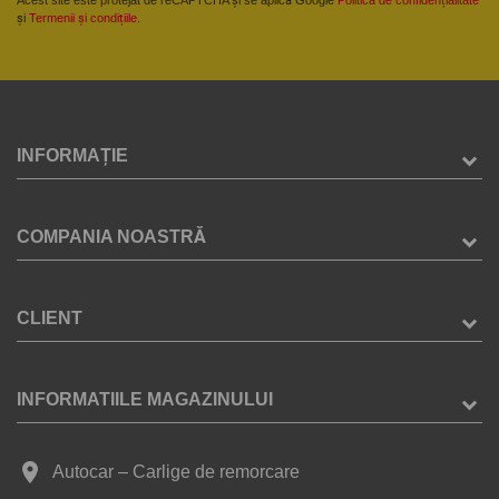
și
Termenii și condițiile
.
INFORMAȚIE
COMPANIA NOASTRĂ
CLIENT
INFORMATIILE MAGAZINULUI
place
Autocar – Carlige de remorcare