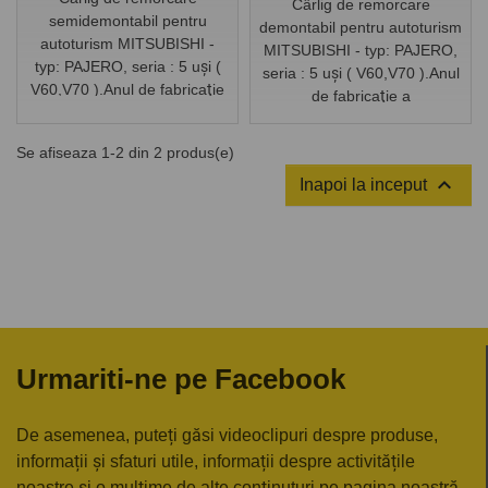
Cârlig de remorcare
semidemontabil pentru
demontabil pentru autoturism
autoturism MITSUBISHI -
MITSUBISHI - typ: PAJERO,
typ: PAJERO, seria : 5 uşi (
seria : 5 uşi ( V60,V70 ).Anul
V60,V70 ).Anul de fabricaţie
de fabricaţie a
a autoturismului: din 2000
autoturismului: din 2000
până 2006/12.
până 2006/12.
Se afiseaza 1-2 din 2 produs(e)

Inapoi la inceput
Urmariti-ne pe Facebook
De asemenea, puteți găsi videoclipuri despre produse,
informații și sfaturi utile, informații despre activitățile
noastre și o mulțime de alte conținuturi pe pagina noastră