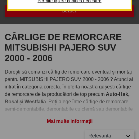
Permite fișiere cookies necesare
CÂRLIGE DE REMORCARE
MITSUBISHI PAJERO SUV
2000 - 2006
Dorești să comanzi cârlig de remorcare eventual și montaj
pentru MITSUBISHI PAJERO SUV 2000 - 2006 ? Atunci ai
intrat în categoria corectă. În oferta noastră gășesti cârlige
de remorcare de la producători de top precum
Auto-Hak,
Bosal și Westfalia
. Poți alege între cârlige de remorcare
semi-demontabile, demontabile cu clemă sau demontabile
verticale cu cheiță antifurt.
Mai multe informații
Comandați cârlig de remorcare
Relevanta