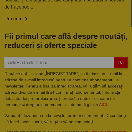
de Facebook.

Urmărire
Fii primul care află despre noutăți,
reduceri și oferte speciale
Da
După ce dați click pe „ÎNREGISTRARE”, va fi trimis un e-mail la
adresa de e-mail introdusă pentru a confirma abonamentul la
newsletter. Pentru a finaliza înregistrarea, vă rugăm să accesați
adresa dvs. de e-mail și să confirmați abonamentul. Informații
detaliate despre prelucrarea și protecția datelor cu caracter
personal și drepturile persoanei vizate pot fi găsite
AICI
Vă puteți dezabona de la newsletter în orice moment. Dacă doriți
să faceți acest lucru, vă rugăm să ne contactați.
Acest site este protejat de reCAPTCHA și se aplică Google
Politica de confidențialitate