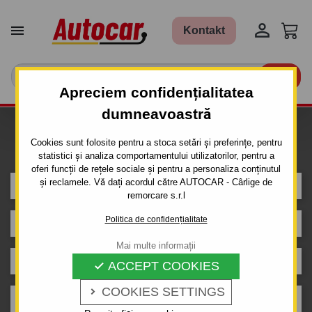


Kontakt

Apreciem confidențialitatea
dumneavoastră
Caut carlig de remorcare pentru
Cookies sunt folosite pentru a stoca setări și preferințe, pentru
mașina
statistici și analiza comportamentului utilizatorilor, pentru a
oferi funcții de rețele sociale și pentru a personaliza conținutul
și reclamele. Vă dați acordul către AUTOCAR - Cârlige de
CHEVROLET
remorcare s.r.l
Politica de confidențialitate
CRUZE
Mai multe informații
5 uși
ACCEPT COOKIES

COOKIES SETTINGS

An de producție