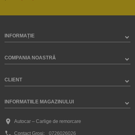
INFORMAȚIE
COMPANIA NOASTRĂ
CLIENT
INFORMATIILE MAGAZINULUI
place
Autocar – Carlige de remorcare
phone
Contact Groși:
0726026026