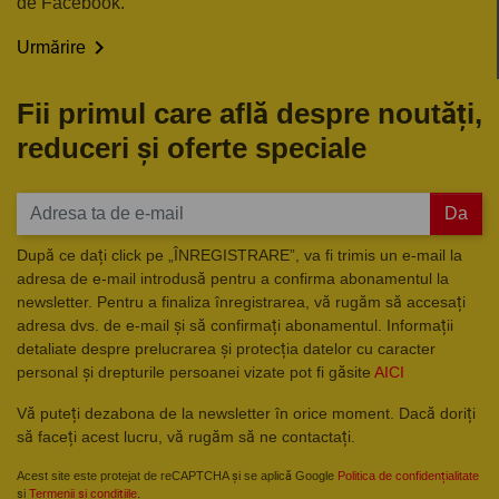
de Facebook.

Urmărire
Fii primul care află despre noutăți,
reduceri și oferte speciale
Da
După ce dați click pe „ÎNREGISTRARE”, va fi trimis un e-mail la
adresa de e-mail introdusă pentru a confirma abonamentul la
newsletter. Pentru a finaliza înregistrarea, vă rugăm să accesați
adresa dvs. de e-mail și să confirmați abonamentul. Informații
detaliate despre prelucrarea și protecția datelor cu caracter
personal și drepturile persoanei vizate pot fi găsite
AICI
Vă puteți dezabona de la newsletter în orice moment. Dacă doriți
să faceți acest lucru, vă rugăm să ne contactați.
Acest site este protejat de reCAPTCHA și se aplică Google
Politica de confidențialitate
și
Termenii și condițiile
.