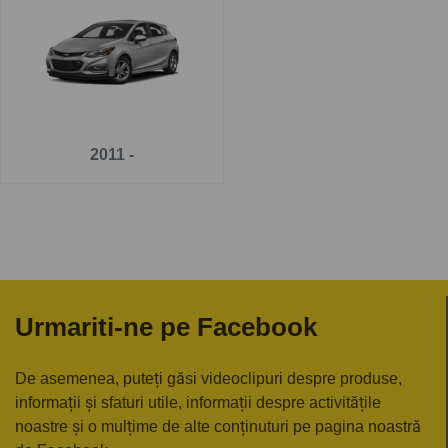
Pe
www.carlig.ro
veți găs cârlige remorcare de calitate și
de încredere pentru CHEVROLET CRUZE 5 uși . Toate
cârligele de remorcare au un tratament special de
suprafață anticorozivă și sunt cu
o garanție de 5 ani
.
Pentru fiecare cârlig de remorcare, aveți opțiunea de a
2011 -
alege instalația electrică în funcție de ceea ce ați dori să
tractați.
Urmariti-ne pe Facebook
De asemenea, puteți găsi videoclipuri despre produse,
informații și sfaturi utile, informații despre activitățile
noastre și o mulțime de alte conținuturi pe pagina noastră