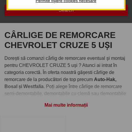
Permite fișiere cookies necesare
CÂRLIGE DE REMORCARE
CHEVROLET CRUZE 5 UȘI
Dorești să comanzi cârlig de remorcare eventual și montaj
pentru CHEVROLET CRUZE 5 uși ? Atunci ai intrat în
categoria corectă. În oferta noastră gășesti cârlige de
remorcare de la producători de top precum
Auto-Hak,
Bosal și Westfalia
. Poți alege între cârlige de remorcare
semi-demontabile, demontabile cu clemă sau demontabile
verticale cu cheiță antifurt.
Mai multe informații
Comandați cârlig de remorcare
pentru CHEVROLET CRUZE 5 uși