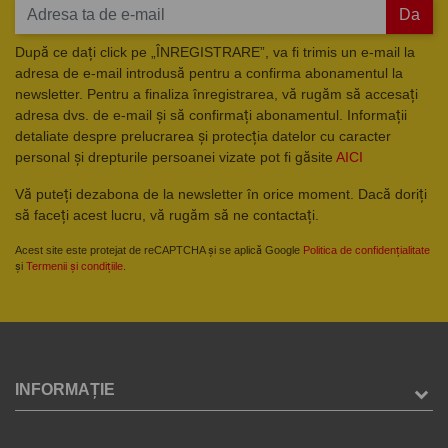
Da
După ce dați click pe „ÎNREGISTRARE”, va fi trimis un e-mail la
adresa de e-mail introdusă pentru a confirma abonamentul la
newsletter. Pentru a finaliza înregistrarea, vă rugăm să accesați
adresa dvs. de e-mail și să confirmați abonamentul. Informații
detaliate despre prelucrarea și protecția datelor cu caracter
personal și drepturile persoanei vizate pot fi găsite
AICI
Vă puteți dezabona de la newsletter în orice moment. Dacă doriți
să faceți acest lucru, vă rugăm să ne contactați.
Acest site este protejat de reCAPTCHA și se aplică Google
Politica de confidențialitate
și
Termenii și condițiile
.
INFORMAȚIE