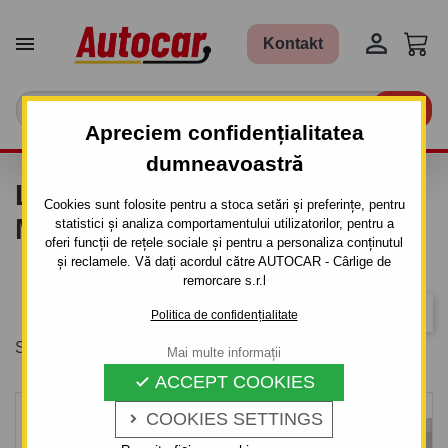


Kontakt

Apreciem confidențialitatea
dumneavoastră
LISTA DE PRODUSE DUPA
Cookies sunt folosite pentru a stoca setări și preferințe, pentru
MARCA TAURUS
statistici și analiza comportamentului utilizatorilor, pentru a
oferi funcții de rețele sociale și pentru a personaliza conținutul
și reclamele. Vă dați acordul către AUTOCAR - Cârlige de
remorcare s.r.l
Relevanta
Politica de confidențialitate
Se afiseaza 1-20 din 36 produs(e)
Mai multe informații
ACCEPT COOKIES

COOKIES SETTINGS
