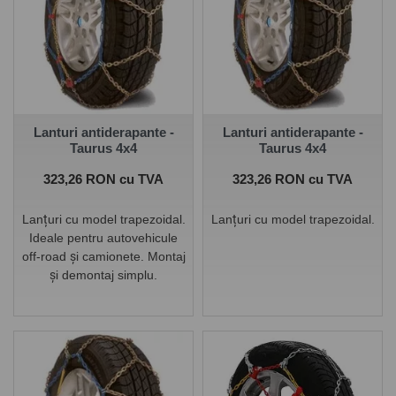
Lanturi antiderapante -
Lanturi antiderapante -
Taurus 4x4
Taurus 4x4
Pret
Pret
323,26 RON cu TVA
323,26 RON cu TVA
Lanțuri cu model trapezoidal.
Lanțuri cu model trapezoidal.
Ideale pentru autovehicule
off-road și camionete. Montaj
și demontaj simplu.