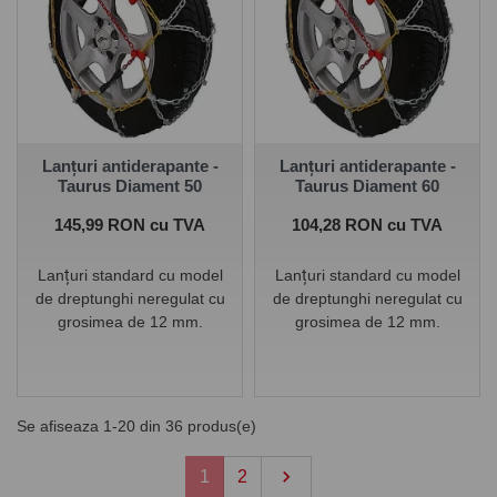
Lanțuri antiderapante -
Lanțuri antiderapante -
Taurus Diament 50
Taurus Diament 60
Pret
Pret
145,99 RON cu TVA
104,28 RON cu TVA
Lanțuri standard cu model
Lanțuri standard cu model
de dreptunghi neregulat cu
de dreptunghi neregulat cu
grosimea de 12 mm.
grosimea de 12 mm.
Se afiseaza 1-20 din 36 produs(e)
Urmatorul

1
2