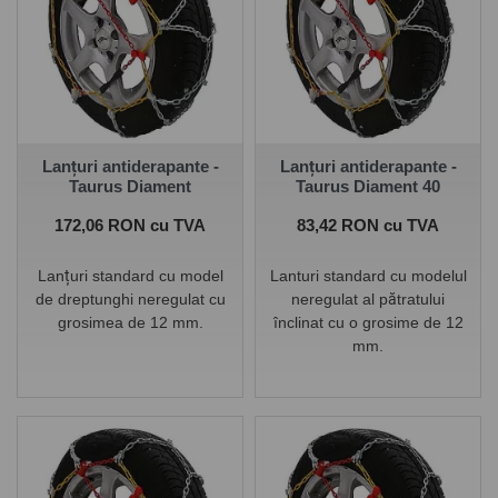
Lanțuri antiderapante -
Lanțuri antiderapante -
Taurus Diament
Taurus Diament 40
Pret
Pret
172,06 RON cu TVA
83,42 RON cu TVA
Lanțuri standard cu model
Lanturi standard cu modelul
de dreptunghi neregulat cu
neregulat al pătratului
grosimea de 12 mm.
înclinat cu o grosime de 12
mm.