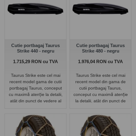
Cutie portbagaj Taurus
Cutie portbagaj Taurus
Strike 440 - negru
Strike 480 - negru
Pret
Pret
1.715,29 RON cu TVA
1.976,04 RON cu TVA
Taurus Strike este cel mai
Taurus Strike este cel mai
recent model gama de cutii
recent model din gama de
portbagaj Taurus, conceput
cutii portbagaj Taurus,
cu maximă atenție la detalii,
conceput cu maximă atenție
atât din punct de vedere al
la detalii, atât din punct de
funcționalității, cât și al
vedere al funcționalității, cât
designului. Combină
și al designului. Combină
proprietăți aerodinamice
proprietăți aerodinamice
excelente, forma modernă,
excelente, forma modernă,
capacitatea optimă și
capacitatea optimă și