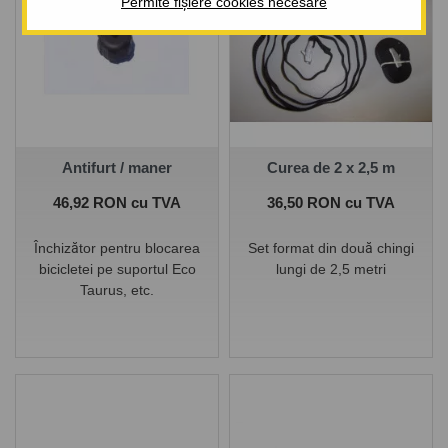
Permite fișiere cookies necesare
Antifurt / maner
Curea de 2 x 2,5 m
Pret
Pret
46,92 RON cu TVA
36,50 RON cu TVA
Închizător pentru blocarea
Set format din două chingi
bicicletei pe suportul Eco
lungi de 2,5 metri
Taurus, etc.