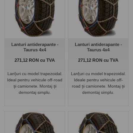
confortul de instalare.
confortul de instalare.
Lanturi antiderapante -
Lanturi antiderapante -
Taurus 4x4
Taurus 4x4
Pret
Pret
271,12 RON cu TVA
271,12 RON cu TVA
Lanțuri cu model trapezoidal.
Lanțuri cu model trapezoidal.
Ideal pentru vehicule off-road
Ideale pentru vehicule off-
și camionete. Montaj și
road și camionete. Montaj și
demontaj simplu.
demontaj simplu.