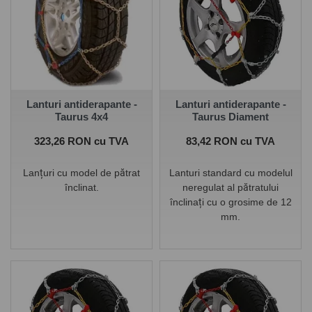
Lanturi antiderapante -
Lanturi antiderapante -
Taurus 4x4
Taurus Diament
Pret
Pret
323,26 RON cu TVA
83,42 RON cu TVA
Lanțuri cu model de pătrat
Lanturi standard cu modelul
înclinat.
neregulat al pătratului
înclinați cu o grosime de 12
mm.