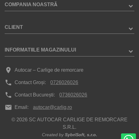
COMPANIA NOASTRĂ
CLIENT
INFORMATIILE MAGAZINULUI
place
Autocar – Carlige de remorcare
phone
Contact Groși:
0726026026
phone
Contact București:
0736026026
mail
Email:
autocar@carlig.ro
© 2026 SC AUTOCAR CARLIGE DE REMORCARE
S.R.L.
Created by
SybriSoft, s.r.o.