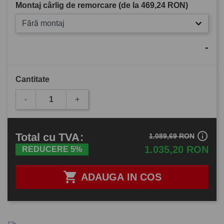
Montaj cârlig de remorcare (de la
469,24 RON
)
Fără montaj
-
Cantitate
-
+
info_outline
Total
cu TVA
:
1.089,69 RON
1.035,20 RON
REDUCERE 5%

ADAUGA IN COS