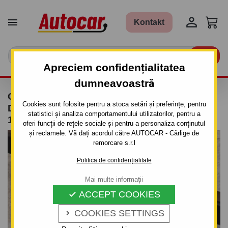


Kontakt

Apreciem confidențialitatea
dumneavoastră
CÂRLIG DE REMORCARE AUDI A 4 - SISTEM
Cookies sunt folosite pentru a stoca setări și preferințe, pentru
DEMONTABIL AUTOMAT CU CLEMĂ - DIN
statistici și analiza comportamentului utilizatorilor, pentru a
1994/11 PÂNĂ 2000/10
oferi funcții de rețele sociale și pentru a personaliza conținutul
și reclamele. Vă dați acordul către AUTOCAR - Cârlige de
remorcare s.r.l
Politica de confidențialitate
Mai multe informații
ACCEPT COOKIES

COOKIES SETTINGS
