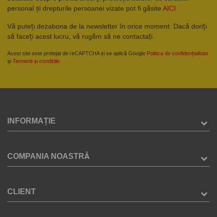
personal și drepturile persoanei vizate pot fi găsite
AICI
Vă puteți dezabona de la newsletter în orice moment. Dacă doriți
să faceți acest lucru, vă rugăm să ne contactați.
Acest site este protejat de reCAPTCHA și se aplică Google
Politica de confidențialitate
și
Termenii și condițiile
.
INFORMAȚIE
COMPANIA NOASTRĂ
CLIENT