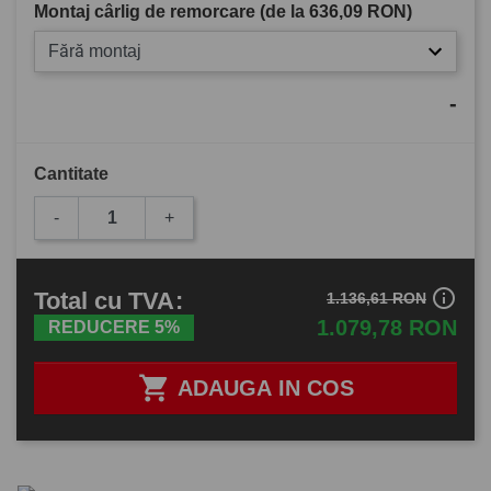
Montaj cârlig de remorcare (de la
636,09 RON
)
Fără montaj
-
Cantitate
-
+
info_outline
Total
cu TVA
:
1.136,61 RON
1.079,78 RON
REDUCERE 5%

ADAUGA IN COS