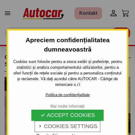


Kontakt

Apreciem confidențialitatea
dumneavoastră
CÂRLIG DE REMORCARE PENTRU AUDI A 4 -
Cookies sunt folosite pentru a stoca setări și preferințe, pentru
SISTEM DEMONTABIL AUTOMAT CU CLEMĂ
statistici și analiza comportamentului utilizatorilor, pentru a
- DIN 2008
oferi funcții de rețele sociale și pentru a personaliza conținutul
și reclamele. Vă dați acordul către AUTOCAR - Cârlige de
remorcare s.r.l
Politica de confidențialitate
Mai multe informații
ACCEPT COOKIES

COOKIES SETTINGS
