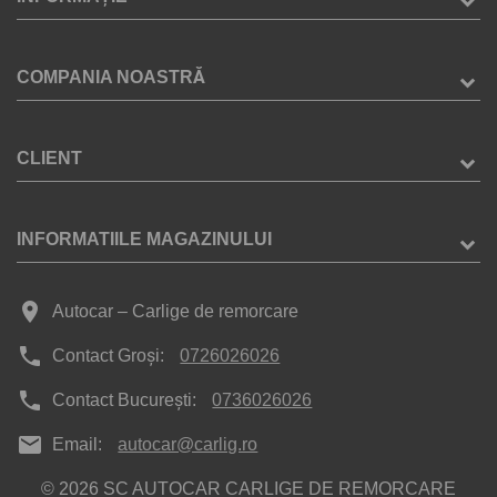
COMPANIA NOASTRĂ
CLIENT
INFORMATIILE MAGAZINULUI
place
Autocar – Carlige de remorcare
phone
Contact Groși:
0726026026
phone
Contact București:
0736026026
mail
Email:
autocar@carlig.ro
© 2026 SC AUTOCAR CARLIGE DE REMORCARE