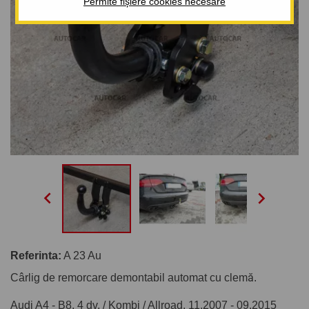
Permite fișiere cookies necesare


Referinta:
A 23 Au
Cârlig de remorcare demontabil automat cu clemă.
Audi A4 - B8, 4 dv. / Kombi / Allroad. 11.2007 - 09.2015