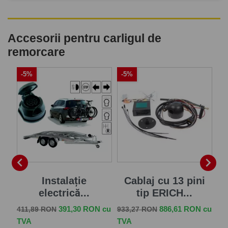
Accesorii pentru carligul de
remorcare
-5%
-5%
-


Instalație
Cablaj cu 13 pini
electrică...
tip ERICH...
Pret de baza
Pret
Pret de baza
Pret
Pr
 cu
391,30 RON cu
886,61 RON cu
411,89 RON
933,27 RON
75
TVA
TVA
TV