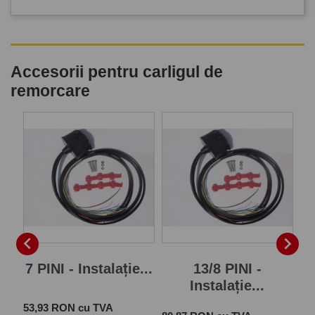
Accesorii pentru carligul de
remorcare
P


7 PINI - Instalație...
13/8 PINI -
Instalație...
Pret
 cu
53,93 RON cu TVA