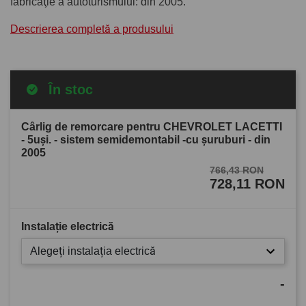
fabricaţie a autoturismului: din 2005.
Descrierea completă a produsului
În stoc
Cârlig de remorcare pentru CHEVROLET LACETTI
- 5uşi. - sistem semidemontabil -cu şuruburi - din
2005
766,43 RON
728,11 RON
Instalație electrică
Alegeți instalația electrică
-