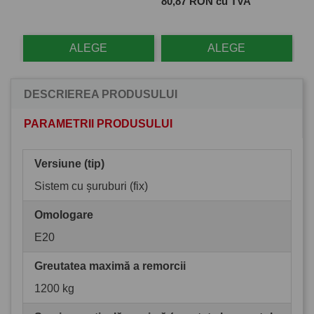
Pret
Pre
80,87 RON cu TVA
28
ALEGE
ALEGE
DESCRIEREA PRODUSULUI
PARAMETRII PRODUSULUI
Versiune (tip)
Sistem cu șuruburi (fix)
Omologare
E20
Greutatea maximă a remorcii
1200 kg