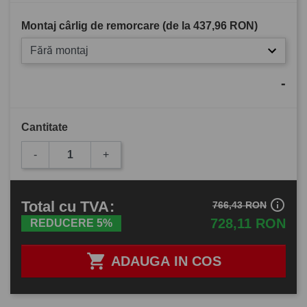
Montaj cârlig de remorcare (de la
437,96 RON
)
Fără montaj
-
Cantitate
-
+
info_outline
Total
cu TVA
:
766,43 RON
728,11 RON
REDUCERE 5%

ADAUGA IN COS