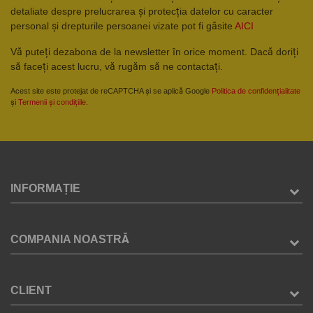
detaliate despre prelucrarea și protecția datelor cu caracter
personal și drepturile persoanei vizate pot fi găsite
AICI
Vă puteți dezabona de la newsletter în orice moment. Dacă doriți
să faceți acest lucru, vă rugăm să ne contactați.
Acest site este protejat de reCAPTCHA și se aplică Google
Politica de confidențialitate
și
Termenii și condițiile
.
INFORMAȚIE
COMPANIA NOASTRĂ
CLIENT