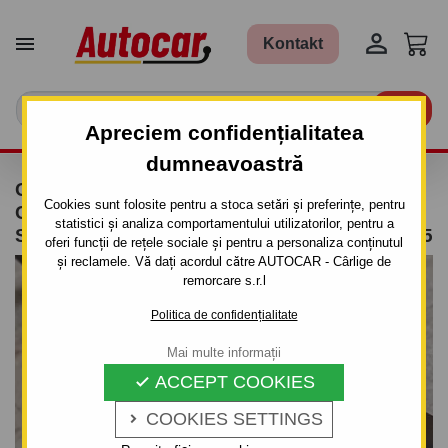


Kontakt

Apreciem confidențialitatea
dumneavoastră
CÂRLIG DE REMORCARE PENTRU
Cookies sunt folosite pentru a stoca setări și preferințe, pentru
CHEVROLET LACETTI - 5UŞI. - SISTEM
statistici și analiza comportamentului utilizatorilor, pentru a
SEMIDEMONTABIL -CU ŞURUBURI - DIN 2005
oferi funcții de rețele sociale și pentru a personaliza conținutul
și reclamele. Vă dați acordul către AUTOCAR - Cârlige de
remorcare s.r.l
Politica de confidențialitate
Mai multe informații
ACCEPT COOKIES

COOKIES SETTINGS
