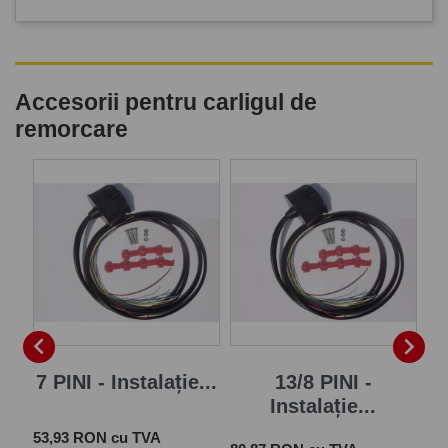
Accesorii pentru carligul de
remorcare
P


7 PINI - Instalație...
13/8 PINI -
Instalație...
Pret
 cu
53,93 RON cu TVA