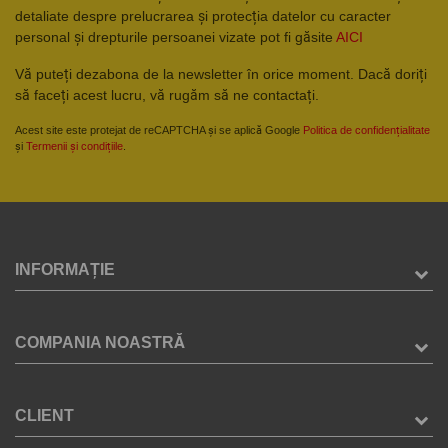
detaliate despre prelucrarea și protecția datelor cu caracter
personal și drepturile persoanei vizate pot fi găsite
AICI
Vă puteți dezabona de la newsletter în orice moment. Dacă doriți
să faceți acest lucru, vă rugăm să ne contactați.
Acest site este protejat de reCAPTCHA și se aplică Google
Politica de confidențialitate
și
Termenii și condițiile
.
INFORMAȚIE
COMPANIA NOASTRĂ
CLIENT