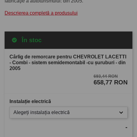
fabricaţie a autoturismului: din 2005.
Descrierea completă a produsului
În stoc
Cârlig de remorcare pentru CHEVROLET LACETTI
- Combi - sistem semidemontabil -cu şuruburi - din
2005
693,44 RON
658,77 RON
Instalație electrică
Alegeți instalația electrică
-