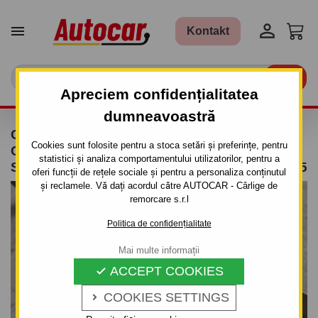


Kontakt

Apreciem confidențialitatea
dumneavoastră
CÂRLIG DE REMORCARE PENTRU
Cookies sunt folosite pentru a stoca setări și preferințe, pentru
CHEVROLET LACETTI - COMBI - SISTEM
statistici și analiza comportamentului utilizatorilor, pentru a
SEMIDEMONTABIL -CU ŞURUBURI - DIN 2005
oferi funcții de rețele sociale și pentru a personaliza conținutul
și reclamele. Vă dați acordul către AUTOCAR - Cârlige de
remorcare s.r.l
Politica de confidențialitate
Mai multe informații
ACCEPT COOKIES

COOKIES SETTINGS
