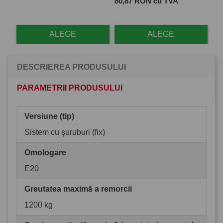
Pret
Pre
80,87 RON cu TVA
28
ALEGE
ALEGE
DESCRIEREA PRODUSULUI
PARAMETRII PRODUSULUI
Versiune (tip)
Sistem cu șuruburi (fix)
Omologare
E20
Greutatea maximă a remorcii
1200 kg