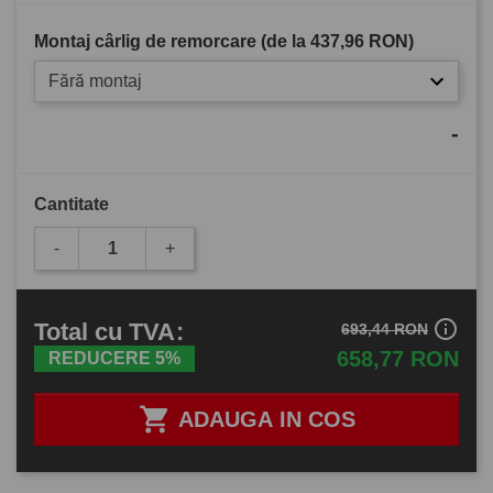
Montaj cârlig de remorcare (de la
437,96 RON
)
Fără montaj
-
Cantitate
-
+
info_outline
Total
cu TVA
:
693,44 RON
658,77 RON
REDUCERE 5%

ADAUGA IN COS