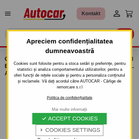


Kontakt

Apreciem confidențialitatea
dumneavoastră
CÂRLIG DE REMORCARE PENTRU CITROEN
Cookies sunt folosite pentru a stoca setări și preferințe, pentru
BERLINGO - PICK UP - SISTEM DEMONTABIL
statistici și analiza comportamentului utilizatorilor, pentru a
AUTOMAT CU CLEMĂ
oferi funcții de rețele sociale și pentru a personaliza conținutul
și reclamele. Vă dați acordul către AUTOCAR - Cârlige de
remorcare s.r.l
Politica de confidențialitate
Mai multe informații
ACCEPT COOKIES

COOKIES SETTINGS
