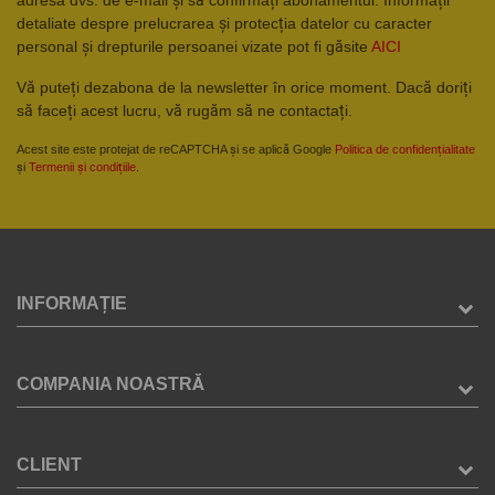
detaliate despre prelucrarea și protecția datelor cu caracter
personal și drepturile persoanei vizate pot fi găsite
AICI
Vă puteți dezabona de la newsletter în orice moment. Dacă doriți
să faceți acest lucru, vă rugăm să ne contactați.
Acest site este protejat de reCAPTCHA și se aplică Google
Politica de confidențialitate
și
Termenii și condițiile
.
INFORMAȚIE
COMPANIA NOASTRĂ
CLIENT