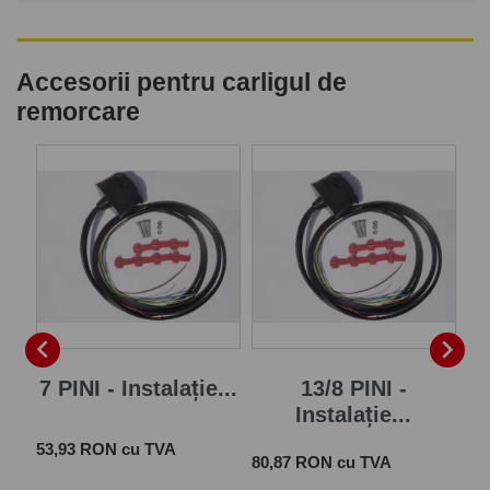
Accesorii pentru carligul de
remorcare
-


je
7 PINI - Instalație...
13/8 PINI -
In
Instalație...
Pr
25
Pret
 cu
53,93 RON cu TVA
Pret
80,87 RON cu TVA
TV