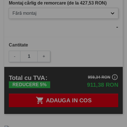
Montaj cârlig de remorcare (de la
427,53 RON
)
Fără montaj
-
Cantitate
-
+
info_outline
Total
cu TVA
:
959,34 RON
911,38 RON
REDUCERE 5%

ADAUGA IN COS