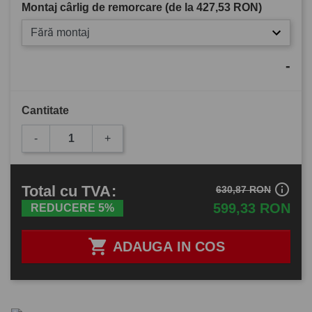
Montaj cârlig de remorcare (de la
427,53 RON
)
Fără montaj
-
Cantitate
-
+
info_outline
Total
cu TVA
:
630,87 RON
599,33 RON
REDUCERE 5%

ADAUGA IN COS