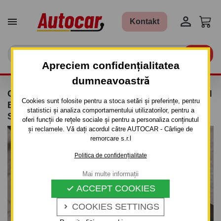


Kontakt

Apreciem confidențialitatea
dumneavoastră
CÂRLIG DE REMORCARE PENTRU CITROEN
Cookies sunt folosite pentru a stoca setări și preferințe, pentru
BERLINGO - PICK UP - SISTEM
statistici și analiza comportamentului utilizatorilor, pentru a
SEMIDEMONTABIL -CU ŞURUBURI
oferi funcții de rețele sociale și pentru a personaliza conținutul
și reclamele. Vă dați acordul către AUTOCAR - Cârlige de
remorcare s.r.l
Politica de confidențialitate
Mai multe informații
ACCEPT COOKIES

COOKIES SETTINGS
