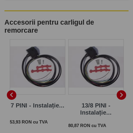
Accesorii pentru carligul de
remorcare
-


je
7 PINI - Instalație...
13/8 PINI -
In
Instalație...
Pr
25
Pret
 cu
53,93 RON cu TVA
Pret
80,87 RON cu TVA
TV