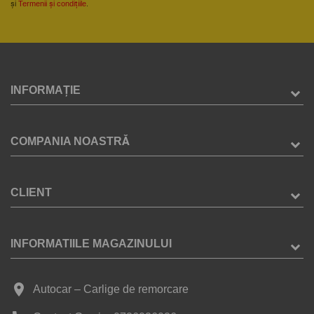
și
Termenii și condițiile
.
INFORMAȚIE
COMPANIA NOASTRĂ
CLIENT
INFORMATIILE MAGAZINULUI
place
Autocar – Carlige de remorcare