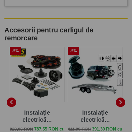
Accesorii pentru carligul de
remorcare
-5%
-5%
-


Instalație
Instalație
1
electrică...
electrică...
Pret de baza
Pret
Pret de baza
Pret
Pr
 cu
787,55 RON cu
391,30 RON cu
829,00 RON
411,89 RON
30