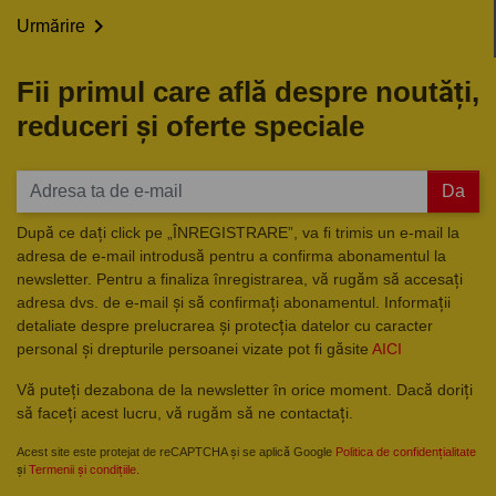

Urmărire
Fii primul care află despre noutăți,
reduceri și oferte speciale
Da
După ce dați click pe „ÎNREGISTRARE”, va fi trimis un e-mail la
adresa de e-mail introdusă pentru a confirma abonamentul la
newsletter. Pentru a finaliza înregistrarea, vă rugăm să accesați
adresa dvs. de e-mail și să confirmați abonamentul. Informații
detaliate despre prelucrarea și protecția datelor cu caracter
personal și drepturile persoanei vizate pot fi găsite
AICI
Vă puteți dezabona de la newsletter în orice moment. Dacă doriți
să faceți acest lucru, vă rugăm să ne contactați.
Acest site este protejat de reCAPTCHA și se aplică Google
Politica de confidențialitate
și
Termenii și condițiile
.