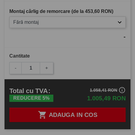
Montaj cârlig de remorcare (de la
453,60 RON
)
Fără montaj
-
Cantitate
-
+
info_outline
Total
cu TVA
:
1.058,41 RON
1.005,49 RON
REDUCERE 5%

ADAUGA IN COS