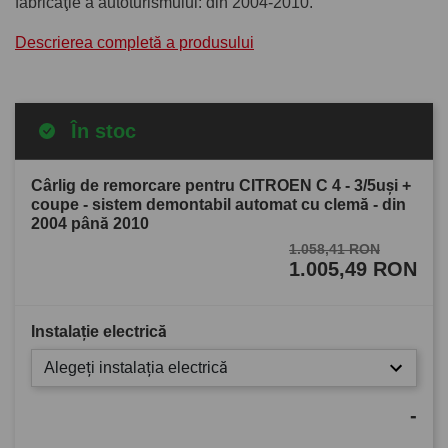
fabricaţie a autoturismului: din 2004-2010.
Descrierea completă a produsului
În stoc
Cârlig de remorcare pentru CITROEN C 4 - 3/5uşi +
coupe - sistem demontabil automat cu clemă - din
2004 până 2010
1.058,41 RON
1.005,49 RON
Instalație electrică
Alegeți instalația electrică
-