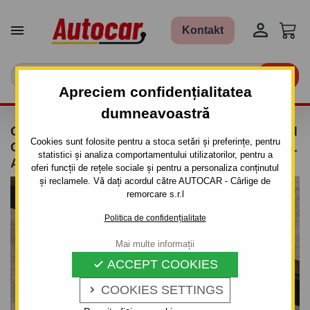


Kontakt

Apreciem confidențialitatea
dumneavoastră
CÂRLIG DE REMORCARE PENTRU CITROEN
Cookies sunt folosite pentru a stoca setări și preferințe, pentru
C 4 - 3/5UŞI + COUPE - SISTEM DEMONTABIL
statistici și analiza comportamentului utilizatorilor, pentru a
AUTOMAT CU CLEMĂ - DIN 2004 PÂNĂ 2010
oferi funcții de rețele sociale și pentru a personaliza conținutul
și reclamele. Vă dați acordul către AUTOCAR - Cârlige de
remorcare s.r.l
Politica de confidențialitate
Mai multe informații
ACCEPT COOKIES

COOKIES SETTINGS
