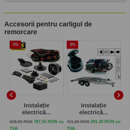
Accesorii pentru carligul de
remorcare
-5%
-5%
-


Instalație
Instalație
1
electrică...
electrică...
Pret de baza
Pret
Pret de baza
Pret
Pr
 cu
787,55 RON cu
391,30 RON cu
829,00 RON
411,89 RON
30
TVA
TVA
TV