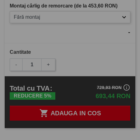
Montaj cârlig de remorcare (de la
453,60 RON
)
Fără montaj
-
Cantitate
-
+
info_outline
Total
cu TVA
:
729,93 RON
693,44 RON
REDUCERE 5%

ADAUGA IN COS