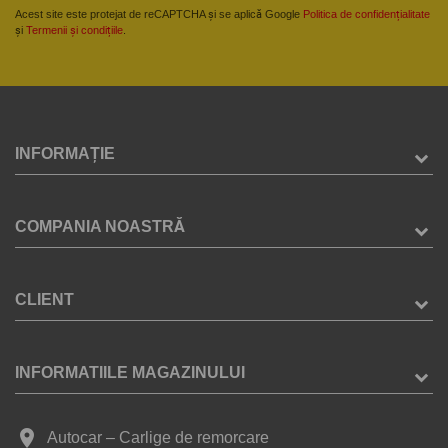
Acest site este protejat de reCAPTCHA și se aplică Google
Politica de confidențialitate
și
Termenii și condițiile
.
INFORMAȚIE
COMPANIA NOASTRĂ
CLIENT
INFORMATIILE MAGAZINULUI
place
Autocar – Carlige de remorcare