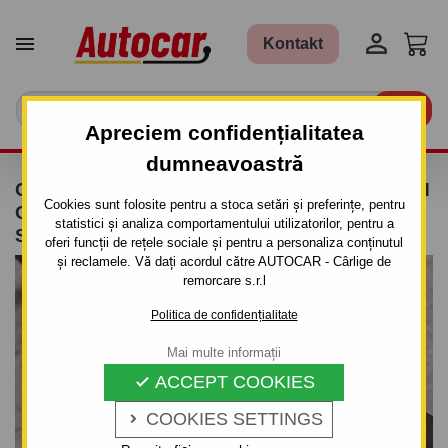


Kontakt

Apreciem confidențialitatea
dumneavoastră
CÂRLIG DE REMORCARE PENTRU CITROEN
Cookies sunt folosite pentru a stoca setări și preferințe, pentru
C 4 - 3/5UŞI + COUPE - SISTEM
statistici și analiza comportamentului utilizatorilor, pentru a
SEMIDEMONTABIL -CU ŞURUBURI
oferi funcții de rețele sociale și pentru a personaliza conținutul
și reclamele. Vă dați acordul către AUTOCAR - Cârlige de
remorcare s.r.l
Politica de confidențialitate
Mai multe informații
ACCEPT COOKIES

COOKIES SETTINGS
