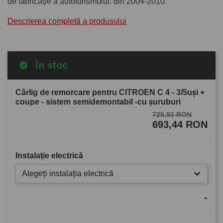
de fabricaţie a autoturismului: din 2004-2010.
Descrierea completă a produsului
În stoc
Cârlig de remorcare pentru CITROEN C 4 - 3/5uşi +
coupe - sistem semidemontabil -cu şuruburi
729,93 RON
693,44 RON
Instalație electrică
Alegeți instalația electrică
-