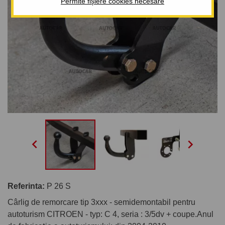
Permite fișiere cookies necesare


Referinta:
P 26 S
Cârlig de remorcare tip 3xxx - semidemontabil pentru
autoturism CITROEN - typ: C 4, seria : 3/5dv + coupe.Anul