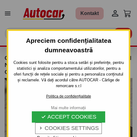


Kontakt

Apreciem confidențialitatea
dumneavoastră
CÂRLIG DE REMORCARE PENTRU CITROEN
Cookies sunt folosite pentru a stoca setări și preferințe, pentru
NEMO - 5 UŞI - SISTEM SEMIDEMONTABIL -
statistici și analiza comportamentului utilizatorilor, pentru a
CU ŞURUBURI - DIN 2008
oferi funcții de rețele sociale și pentru a personaliza conținutul
și reclamele. Vă dați acordul către AUTOCAR - Cârlige de
remorcare s.r.l
Politica de confidențialitate
Mai multe informații
ACCEPT COOKIES

COOKIES SETTINGS
