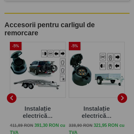
Accesorii pentru carligul de
remorcare
-5%
-5%
-


je
Instalație
Instalație
electrică...
electrică...
Pret de baza
Pret
Pret de baza
Pret
Pr
 cu
391,30 RON cu
321,95 RON cu
411,89 RON
338,90 RON
57
TVA
TVA
TV