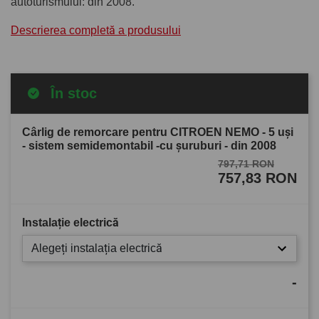
autoturismului: din 2008.
Descrierea completă a produsului
În stoc
Cârlig de remorcare pentru CITROEN NEMO - 5 uşi
- sistem semidemontabil -cu şuruburi - din 2008
797,71 RON
757,83 RON
Instalație electrică
Alegeți instalația electrică
-