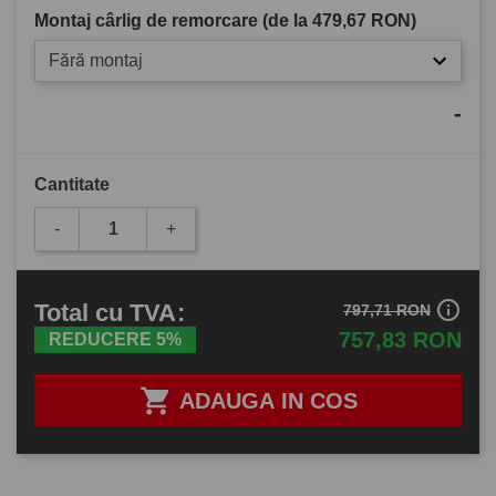
Montaj cârlig de remorcare (de la
479,67 RON
)
Fără montaj
-
Cantitate
-
+
info_outline
Total
cu TVA
:
797,71 RON
757,83 RON
REDUCERE 5%

ADAUGA IN COS