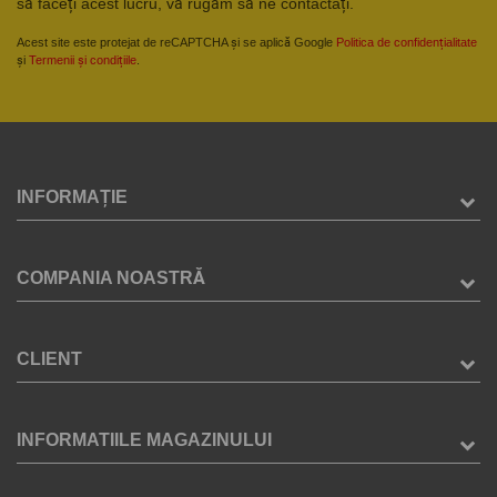
să faceți acest lucru, vă rugăm să ne contactați.
Acest site este protejat de reCAPTCHA și se aplică Google
Politica de confidențialitate
și
Termenii și condițiile
.
INFORMAȚIE
COMPANIA NOASTRĂ
CLIENT
INFORMATIILE MAGAZINULUI