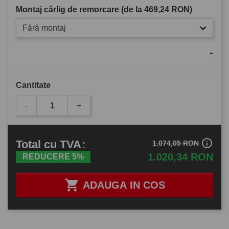
Montaj cârlig de remorcare (de la
469,24 RON
)
Fără montaj
-
Cantitate
-
+
info_outline
Total
cu TVA
:
1.074,05 RON
1.020,34 RON
REDUCERE 5%

ADAUGA IN COS