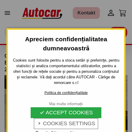


Kontakt

Apreciem confidențialitatea
dumneavoastră
CÂRLIG DE REMORCARE PENTRU FIAT
Cookies sunt folosite pentru a stoca setări și preferințe, pentru
BRAVO - 5 UŞI - SISTEM DEMONTABIL DIN
statistici și analiza comportamentului utilizatorilor, pentru a
2007
oferi funcții de rețele sociale și pentru a personaliza conținutul
și reclamele. Vă dați acordul către AUTOCAR - Cârlige de
remorcare s.r.l
Politica de confidențialitate
Mai multe informații
ACCEPT COOKIES

COOKIES SETTINGS
