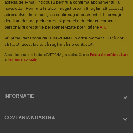
adresa de e-mail introdusă pentru a confirma abonamentul la
newsletter. Pentru a finaliza înregistrarea, vă rugăm să accesați
adresa dvs. de e-mail și să confirmați abonamentul. Informații
detaliate despre prelucrarea și protecția datelor cu caracter
personal și drepturile persoanei vizate pot fi găsite
AICI
Vă puteți dezabona de la newsletter în orice moment. Dacă doriți
să faceți acest lucru, vă rugăm să ne contactați.
Acest site este protejat de reCAPTCHA și se aplică Google
Politica de confidențialitate
și
Termenii și condițiile
.
INFORMAȚIE
COMPANIA NOASTRĂ