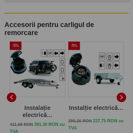
Accesorii pentru carligul de
remorcare
-5%
-5%
-


je
Instalație
Instalție electrică...
electrică...
Pret de baza
Pret
237,75 RON cu
250,26 RON
Pret de baza
Pret
Pr
 cu
391,30 RON cu
411,89 RON
57
TVA
TVA
TV