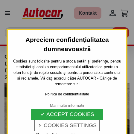


Kontakt

Apreciem confidențialitatea
dumneavoastră
CÂRLIG DE REMORCARE PENTRU FIAT
Cookies sunt folosite pentru a stoca setări și preferințe, pentru
DOBLO - PICK UP, (119, 223) - SISTEM
statistici și analiza comportamentului utilizatorilor, pentru a
DEMONTABIL AUTOMAT CU CLEMĂ - DIN
oferi funcții de rețele sociale și pentru a personaliza conținutul
2000 PÂNĂ 2009
și reclamele. Vă dați acordul către AUTOCAR - Cârlige de
remorcare s.r.l
Politica de confidențialitate
Mai multe informații
ACCEPT COOKIES

COOKIES SETTINGS
