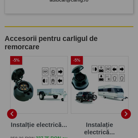
Accesorii pentru carligul de
remorcare
-5%
-5%
-


je
Instalție electrică...
Instalație
electrică...
Pret de baza
Pret