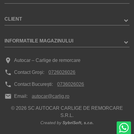
CLIENT
INFORMATIILE MAGAZINULUI
place
Autocar – Carlige de remorcare
phone
Contact Groși:
0726026026
phone
Contact București:
0736026026
mail
Email:
autocar@carlig.ro
© 2026 SC AUTOCAR CARLIGE DE REMORCARE
S.R.L.
Created by
SybriSoft, s.r.o.