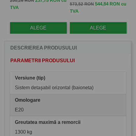
237,75 RON cu
250,26 RON
Pret de baza
Pret
Pr
 cu
544,84 RON cu
573,52 RON
41
TVA
TVA
TV
ALEGE
ALEGE
DESCRIEREA PRODUSULUI
PARAMETRII PRODUSULUI
Versiune (tip)
Sistem detașabil orizontal (baioneta)
Omologare
E20
Greutatea maximă a remorcii
1300 kg