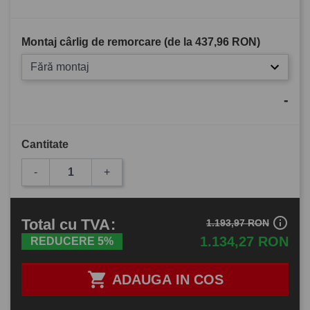
Montaj cârlig de remorcare (de la
437,96 RON
)
Fără montaj
-
Cantitate
-
+
info_outline
Total
cu TVA
:
1.193,97 RON
1.134,27 RON
REDUCERE 5%

ADAUGA IN COS