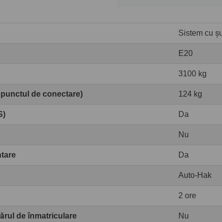
Sistem cu șur
E20
3100 kg
 punctul de conectare)
124 kg
S)
Da
Nu
ntare
Da
Auto-Hak
2 ore
rul de înmatriculare
Nu