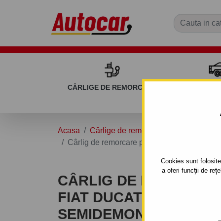
CÂRLIGE DE REMORCARE
REMOR
Acasa
Cârlige de remorcare
FIAT
DUC
Cârlig de remorcare pentru FIAT DUCATO - D
Cookies sunt folosite 
a oferi funcții de re
CÂRLIG DE REMORCA
FIAT DUCATO - DUBĂ L4
SEMIDEMONTABIL -CU 