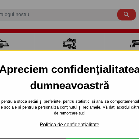

CI AUTO
ACCESORII REMORCĂ
CUTII PORTB
AUTO
TRANSV
Apreciem confidențialitate
dumneavoastră
ATO
Van L4, L5
2006 -
ubă L4, L5 - sistem semidemontabil -cu şuruburi - din 2006/07
pentru a stoca setări și preferințe, pentru statistici și analiza comportamentului
țele sociale și pentru a personaliza conținutul și reclamele. Vă dați acordul c
RE PENTRU
Referinta:
R 42 S
de remorcare s.r.l
, L5 - SISTEM
Cârlig de remorcare semidemo
Politica de confidențialitate
ŞURUBURI -
Fiat Ducato, Dubă L4, L5. 06