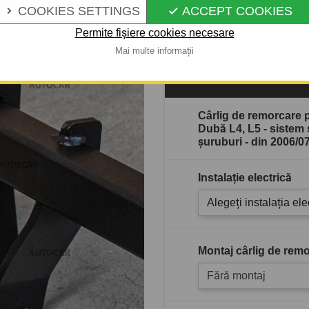
COOKIES SETTINGS
ACCEPT COOKIES


Descrierea completă a produ
Permite fișiere cookies necesare
Mai multe informații
În stoc
Cârlig de remorcare
Dubă L4, L5 - sistem
şuruburi - din 2006/07
Instalație electrică
Alegeți instalația ele
Montaj cârlig de remo
Fără montaj