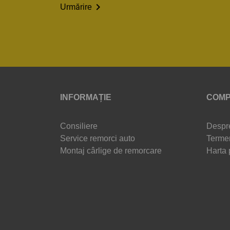

Urmărire
INFORMAȚIE
COMP
Consiliere
Despr
Service remorci auto
Termen
Montaj cârlige de remorcare
Harta 