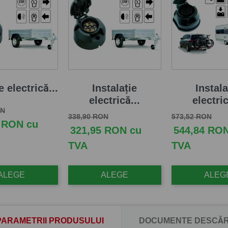
e electrică...
Instalație
Instala
electrică...
electric
aza
Pret
ON
Pret de baza
Pret
Pret de baza
Pret
338,90 RON
573,52 RON
 RON cu
321,95 RON cu
544,84 RO
TVA
TVA
ALEGE
ALEGE
ALEG
PARAMETRII PRODUSULUI
DOCUMENTE DESCĂR