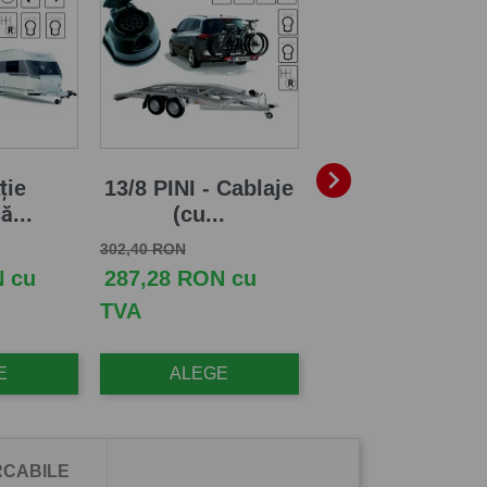

ție
13/8 PINI - Cablaje
Cablaj electri
ă...
(cu...
dedicat cu...
Pret de baza
Pret
Pret de baza
Pret
302,40 RON
995,84 RON
N cu
287,28 RON cu
946,05 RON cu
TVA
TVA
E
ALEGE
ALEGE
CABILE