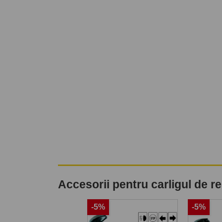
Accesorii pentru carligul de 
%
-5%
-5%