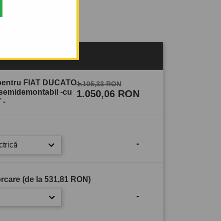
sului
 pentru FIAT DUCATO -
1.105,33 RON
 semidemontabil -cu
1.050,06 RON
 -
-
ctrică
rcare (de la
531,81 RON
)
-