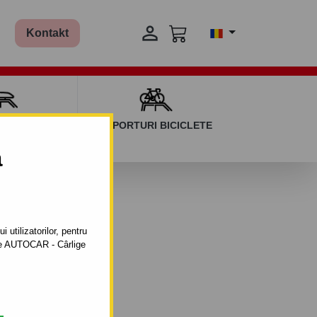

Kontakt
AGAJ ȘI BARE
SUPORTURI BICICLETE
ERSALE
a
 -
 utilizatorilor, pentru
ătre AUTOCAR - Cârlige
ntabil cu șuruburi.
.2006 - 01.2011