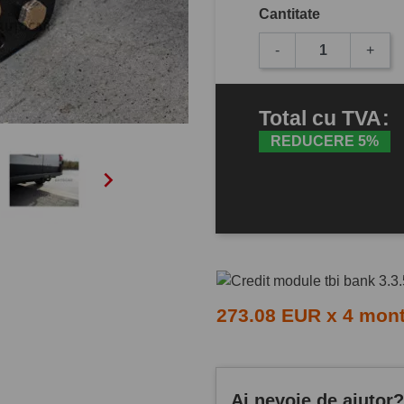
Cantitate
-
+
Total
cu TVA
:
REDUCERE 5%

273.08 EUR x 4 mon
Ai nevoie de ajutor