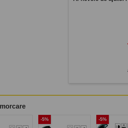
remorcare
-5%
-5%