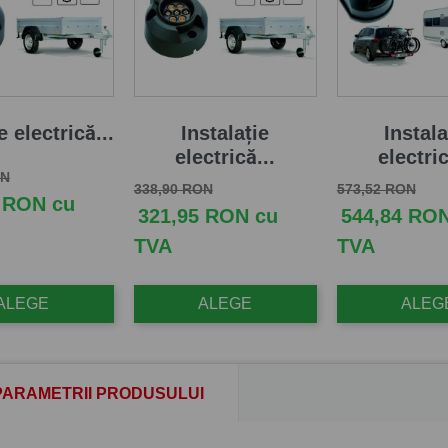
e electrică...
Instalație
Instala
electrică...
electric
aza
Pret
ON
Pret de baza
Pret
Pret de baza
Pret
338,90 RON
573,52 RON
 RON cu
321,95 RON cu
544,84 RO
TVA
TVA
ALEGE
ALEGE
ALEG
PARAMETRII PRODUSULUI