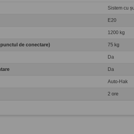
Sistem cu șur
E20
1200 kg
 punctul de conectare)
75 kg
Da
ntare
Da
Auto-Hak
2 ore