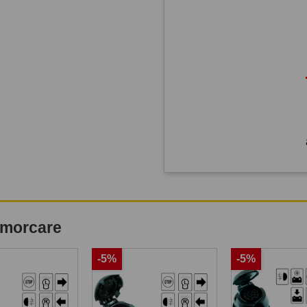
remorcare
-5%
-5%