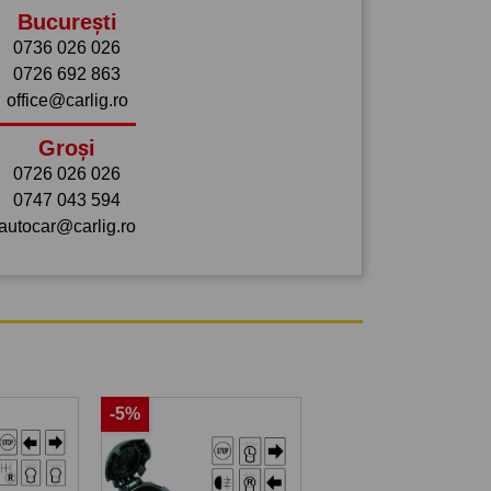
București
0736 026 026
0726 692 863
office@carlig.ro
Groși
0726 026 026
0747 043 594
autocar@carlig.ro
-5%
-5%