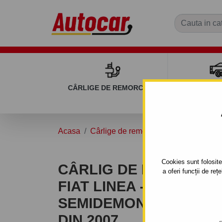
CÂRLIGE DE REMORCARE
REMOR
Acasa
Cârlige de remorcare
FIAT
LINE
Cookies sunt folosite 
CÂRLIG DE REMORCA
a oferi funcții de re
FIAT LINEA - SISTEM
SEMIDEMONTABIL -CU 
DIN 2007