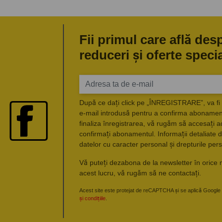
Fii primul care află des
reduceri și oferte speci
După ce dați click pe „ÎNREGISTRARE”, va fi 
e-mail introdusă pentru a confirma abonament
finaliza înregistrarea, vă rugăm să accesați a
confirmați abonamentul. Informații detaliate d
datelor cu caracter personal și drepturile pers
Vă puteți dezabona de la newsletter în orice 
acest lucru, vă rugăm să ne contactați.
Acest site este protejat de reCAPTCHA și se aplică Google
și condițiile
.