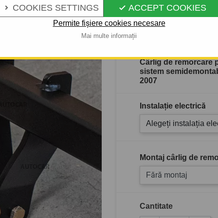
COOKIES SETTINGS
ACCEPT COOKIES


Permite fișiere cookies necesare
În stoc
Mai multe informații
Cârlig de remorcare 
sistem semidemontabi
2007
Instalație electrică
Alegeți instalația ele
Montaj cârlig de remo
Fără montaj
Cantitate