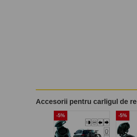
Accesorii pentru carligul de 
%
-5%
-5%