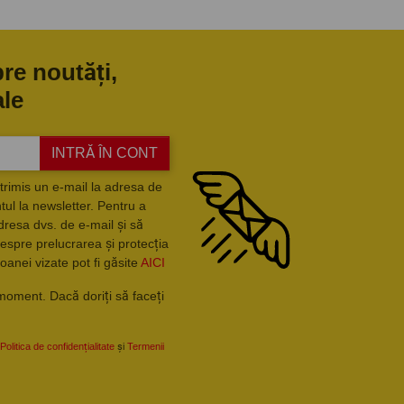
pre noutăți,
ale
INTRĂ ÎN CONT
trimis un e-mail la adresa de
ul la newsletter. Pentru a
dresa dvs. de e-mail și să
espre prelucrarea și protecția
oanei vizate pot fi găsite
AICI
moment. Dacă doriți să faceți
Politica de confidențialitate
și
Termenii