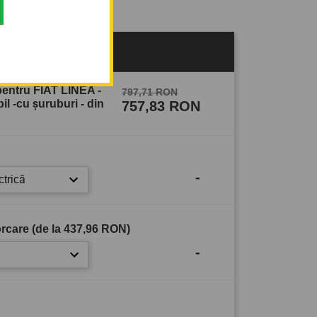
pentru FIAT LINEA -
797,71 RON
l -cu şuruburi - din
757,83 RON
-
ctrică
rcare (de la
437,96 RON
)
-