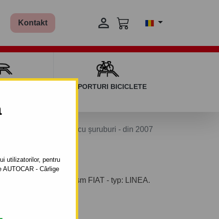

Kontakt
AGAJ ȘI BARE
SUPORTURI BICICLETE
ERSALE
a
istem semidemontabil -cu şuruburi - din 2007
 utilizatorilor, pentru
ătre AUTOCAR - Cârlige
ntabil pentru autoturism FIAT - typ: LINEA.
mului: din 2007.
sului