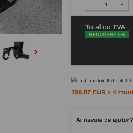
-
+
Total
cu TVA
:
REDUCERE 5%

199.87 EUR x 4 mon
Ai nevoie de ajutor