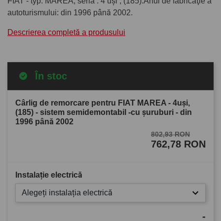
FIAT - typ: MAREA, seria : 4 uşi , (185).Anul de fabricaţie a
autoturismului: din 1996 până 2002.
Descrierea completă a produsului
În stoc
Cârlig de remorcare pentru FIAT MAREA - 4uşi,
(185) - sistem semidemontabil -cu şuruburi - din
1996 până 2002
802,93 RON
762,78 RON
Instalație electrică
Alegeți instalația electrică
-