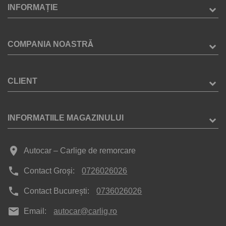
INFORMAȚIE
COMPANIA NOASTRĂ
CLIENT
INFORMATIILE MAGAZINULUI
place
Autocar – Carlige de remorcare
phone
Contact Groși:
0726026026
phone
Contact București:
0736026026
mail
Email:
autocar@carlig.ro