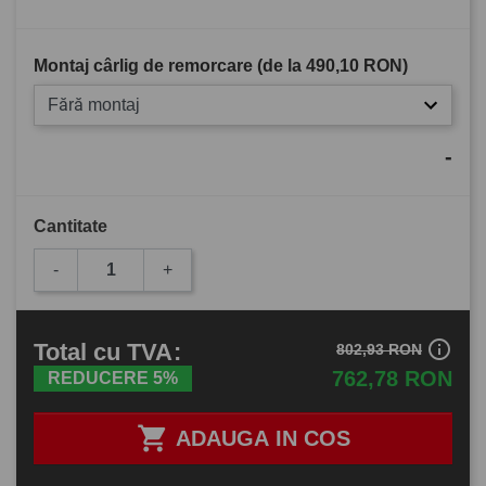
Montaj cârlig de remorcare (de la
490,10 RON
)
Fără montaj
-
Cantitate
-
+
info_outline
Total
cu TVA
:
802,93 RON
762,78 RON
REDUCERE 5%

ADAUGA IN COS