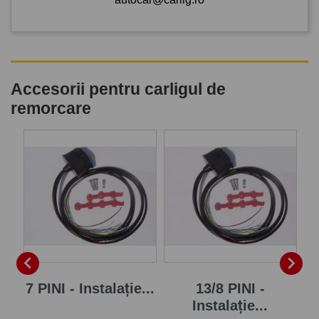
Accesorii pentru carligul de
remorcare
-


je
7 PINI - Instalație...
13/8 PINI -
In
Instalație...
Pr