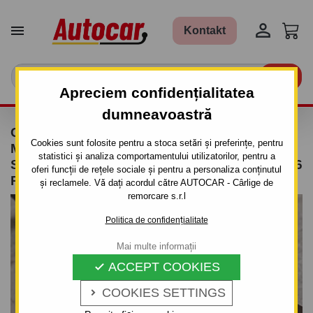


Kontakt

Apreciem confidențialitatea
dumneavoastră
CÂRLIG DE REMORCARE PENTRU FIAT
Cookies sunt folosite pentru a stoca setări și preferințe, pentru
MAREA - 4UŞI, (185) - SISTEM
statistici și analiza comportamentului utilizatorilor, pentru a
SEMIDEMONTABIL -CU ŞURUBURI - DIN 1996
oferi funcții de rețele sociale și pentru a personaliza conținutul
PÂNĂ 2002
și reclamele. Vă dați acordul către AUTOCAR - Cârlige de
remorcare s.r.l
Politica de confidențialitate
Mai multe informații
ACCEPT COOKIES

COOKIES SETTINGS
