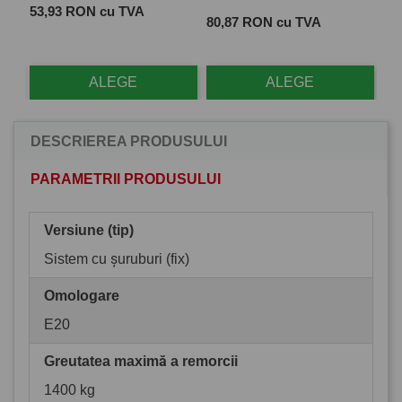
25
Pret
 cu
53,93 RON cu TVA
Pret
80,87 RON cu TVA
TV
ALEGE
ALEGE
DESCRIEREA PRODUSULUI
PARAMETRII PRODUSULUI
Versiune (tip)
Sistem cu șuruburi (fix)
Omologare
E20
Greutatea maximă a remorcii
1400 kg