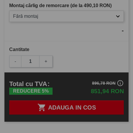
Montaj cârlig de remorcare (de la
490,10 RON
)
Fără montaj
-
Cantitate
-
+
info_outline
Total
cu TVA
:
896,78 RON
851,94 RON
REDUCERE 5%

ADAUGA IN COS