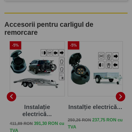
Accesorii pentru carligul de
remorcare
-5%
-5%
-


je
Instalație
Instalție electrică...
electrică...
Pret de baza
Pret
237,75 RON cu
250,26 RON
Pret de baza
Pret
Pr
 cu
391,30 RON cu
411,89 RON
57
TVA
TVA
TV