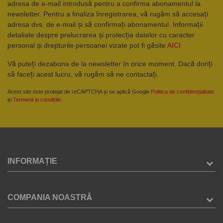
adresa de e-mail introdusă pentru a confirma abonamentul la
newsletter. Pentru a finaliza înregistrarea, vă rugăm să accesați
adresa dvs. de e-mail și să confirmați abonamentul. Informații
detaliate despre prelucrarea și protecția datelor cu caracter
personal și drepturile persoanei vizate pot fi găsite
AICI
Vă puteți dezabona de la newsletter în orice moment. Dacă doriți
să faceți acest lucru, vă rugăm să ne contactați.
Acest site este protejat de reCAPTCHA și se aplică Google
Politica de confidențialitate
și
Termenii și condițiile
.
INFORMAȚIE
COMPANIA NOASTRĂ