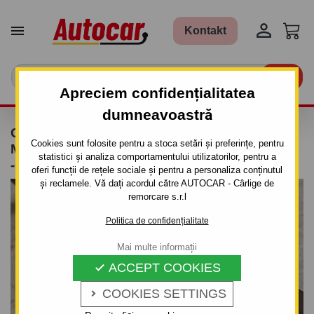


Kontakt

Apreciem confidențialitatea
dumneavoastră
CÂRLIG DE REMORCARE PENTRU FIAT
Cookies sunt folosite pentru a stoca setări și preferințe, pentru
MULTIPLA -VAN- SISTEM SEMIDEMONTABIL
statistici și analiza comportamentului utilizatorilor, pentru a
-CU ŞURUBURI - DIN 2005
oferi funcții de rețele sociale și pentru a personaliza conținutul
și reclamele. Vă dați acordul către AUTOCAR - Cârlige de
remorcare s.r.l
Politica de confidențialitate
Mai multe informații
ACCEPT COOKIES

COOKIES SETTINGS
