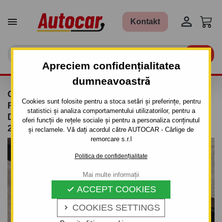


Kontakt

Apreciem confidențialitatea
dumneavoastră
CÂRLIG DE REMORCARE PENTRU FIAT
Cookies sunt folosite pentru a stoca setări și preferințe, pentru
PUNTO GRANDE - 3/5UŞI., (199) - SISTEM
statistici și analiza comportamentului utilizatorilor, pentru a
DEMONTABIL AUTOMAT CU CLEMĂ- DIN
oferi funcții de rețele sociale și pentru a personaliza conținutul
2006-2011
și reclamele. Vă dați acordul către AUTOCAR - Cârlige de
remorcare s.r.l
Politica de confidențialitate
Mai multe informații
ACCEPT COOKIES

COOKIES SETTINGS
