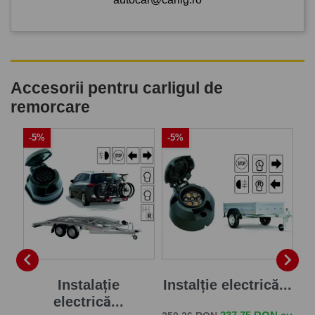
Accesorii pentru carligul de
remorcare
-5%
-5%
-


je
Instalație
Instalție electrică...
electrică...
Pret de baza
Pret