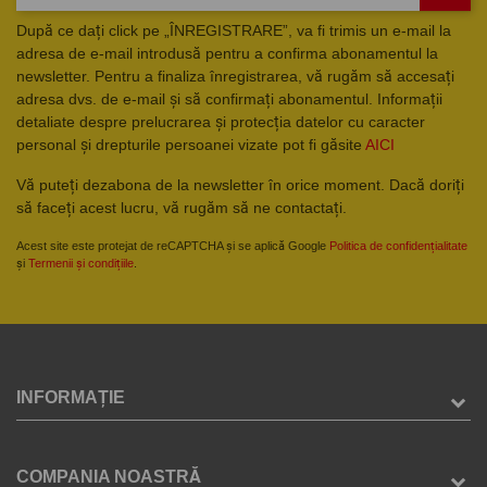
După ce dați click pe „ÎNREGISTRARE”, va fi trimis un e-mail la
adresa de e-mail introdusă pentru a confirma abonamentul la
newsletter. Pentru a finaliza înregistrarea, vă rugăm să accesați
adresa dvs. de e-mail și să confirmați abonamentul. Informații
detaliate despre prelucrarea și protecția datelor cu caracter
personal și drepturile persoanei vizate pot fi găsite
AICI
Vă puteți dezabona de la newsletter în orice moment. Dacă doriți
să faceți acest lucru, vă rugăm să ne contactați.
Acest site este protejat de reCAPTCHA și se aplică Google
Politica de confidențialitate
și
Termenii și condițiile
.
INFORMAȚIE
COMPANIA NOASTRĂ