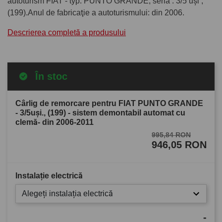
autoturism FIAT - typ: PUNTO GRANDE, seria : 3/5 uşi ,
(199).Anul de fabricaţie a autoturismului: din 2006.
Descrierea completă a produsului
În stoc
Cârlig de remorcare pentru FIAT PUNTO GRANDE
- 3/5uşi., (199) - sistem demontabil automat cu
clemă- din 2006-2011
995,84 RON
946,05 RON
Instalație electrică
Alegeți instalația electrică
-