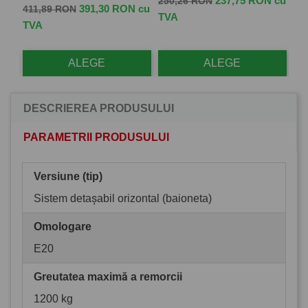
237,75 RON cu
250,26 RON
Pret de baza
Pret
Pr
 cu
391,30 RON cu
411,89 RON
33
TVA
TVA
TV
ALEGE
ALEGE
DESCRIEREA PRODUSULUI
PARAMETRII PRODUSULUI
Versiune (tip)
Sistem detașabil orizontal (baioneta)
Omologare
E20
Greutatea maximă a remorcii
1200 kg