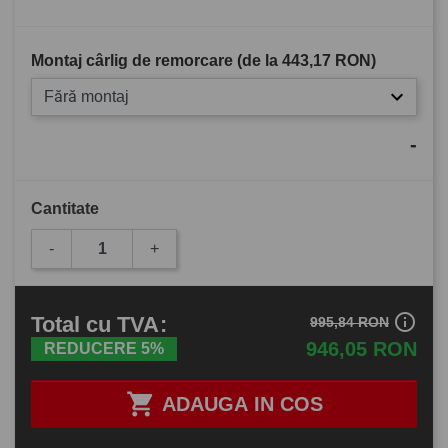
Montaj cârlig de remorcare (de la
443,17 RON
)
Fără montaj
-
Cantitate
-
+
info_outline
Total
cu TVA
:
995,84 RON
946,05 RON
REDUCERE 5%

ADAUGA IN COS