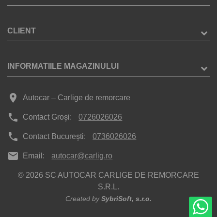
CLIENT
INFORMATIILE MAGAZINULUI
place
Autocar – Carlige de remorcare
phone
Contact Groși:
0726026026
phone
Contact București:
0736026026
mail
Email:
autocar@carlig.ro
© 2026 SC AUTOCAR CARLIGE DE REMORCARE
S.R.L.
Created by
SybriSoft, s.r.o.