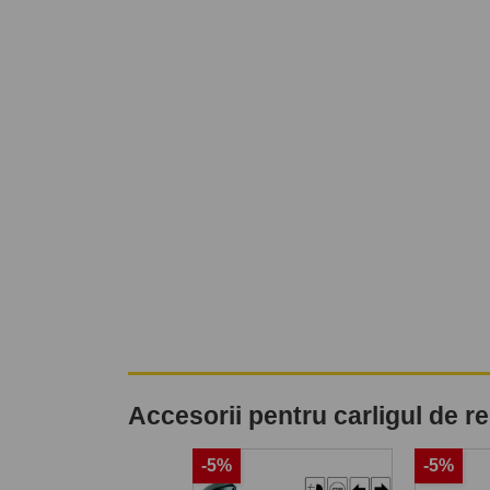
Accesorii pentru carligul de 
%
-5%
-5%