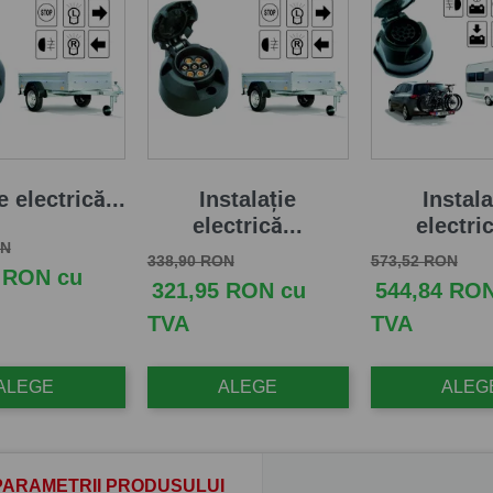
e electrică...
Instalație
Instala
electrică...
electric
aza
Pret
ON
Pret de baza
Pret
Pret de baza
Pret
338,90 RON
573,52 RON
 RON cu
321,95 RON cu
544,84 RO
TVA
TVA
ALEGE
ALEGE
ALEG
PARAMETRII PRODUSULUI