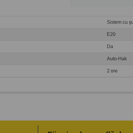
Sistem cu șur
E20
Da
Auto-Hak
2 ore