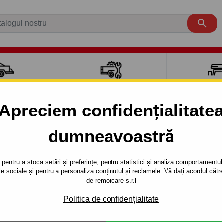

CI AUTO
ACCESORII REMORCĂ
CUTII PORTB
AUTO
TRANSV
Apreciem confidențialitate
dumneavoastră
SSE
VAN
2002 - 2011
5uşi, VAN (179) - sistem semidemontabil -cu şuruburi - din 20
pentru a stoca setări și preferințe, pentru statistici și analiza comportamentului
țele sociale și pentru a personaliza conținutul și reclamele. Vă dați acordul c
RE PENTRU
Referinta:
F 26 S
de remorcare s.r.l
N (179) -
Cârlig de remorcare semidemon
Politica de confidențialitate
ULLYSSE, seria : 5 uşi , VAN (
BIL -CU
2002.