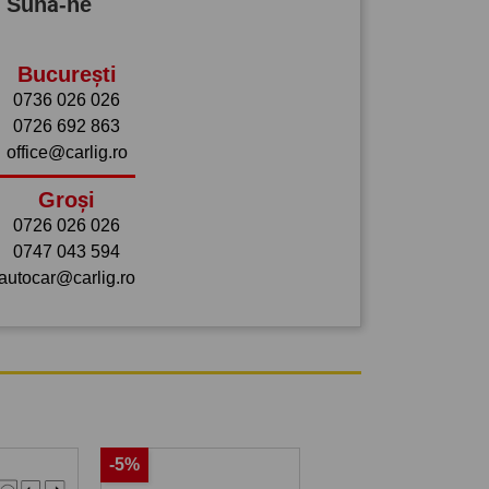
? Sună-ne
București
0736 026 026
0726 692 863
office@carlig.ro
Groși
0726 026 026
0747 043 594
autocar@carlig.ro
-5%
-5%