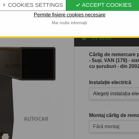
COOKIES SETTINGS
ACCEPT COOKIES


Descrierea completă a produ
Permite fișiere cookies necesare
Mai multe informații
În stoc
Cârlig de remorcare
- 5uşi, VAN (179) - s
cu şuruburi - din 200
Instalație electrică
Alegeți instalația ele
Montaj cârlig de remo
Fără montaj