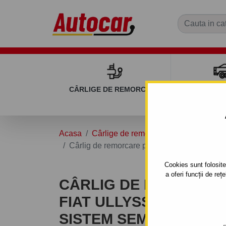
CÂRLIGE DE REMORCARE
REMOR
Acasa
Cârlige de remorcare
FIAT
ULY
Cârlig de remorcare pentru FIAT ULLYSSE - 
Cookies sunt folosite 
a oferi funcții de re
CÂRLIG DE REMORCA
FIAT ULLYSSE - 5UŞI, VA
SISTEM SEMIDEMONTA