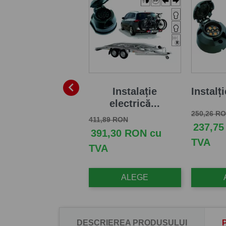

/8 PINI - Cablaje
Instalație
Instalți
(cu...
electrică...
Pret de b
250,26 R
t de baza
Pret
Pret de baza
Pret
,40 RON
411,89 RON
237,75
7,28 RON cu
391,30 RON cu
TVA
A
TVA
ALEGE
ALEGE
DESCRIEREA PRODUSULUI