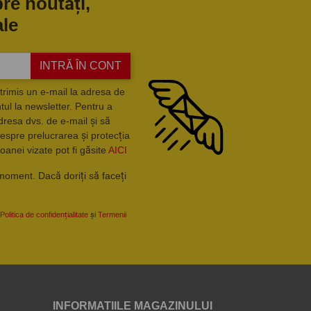
pre noutăți,
ale
INTRĂ ÎN CONT
trimis un e-mail la adresa de
ul la newsletter. Pentru a
dresa dvs. de e-mail și să
espre prelucrarea și protecția
oanei vizate pot fi găsite
AICI
moment. Dacă doriți să faceți
Politica de confidențialitate
și
Termenii
INFORMATIILE MAGAZINULUI