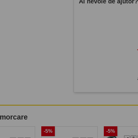
Ai nevoie de ajutor
remorcare
-5%
-5%