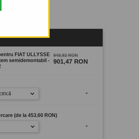
sului
 pentru FIAT ULLYSSE
948,92 RON
istem semidemontabil -
901,47 RON
2
-
ctrică
rcare (de la
453,60 RON
)
-