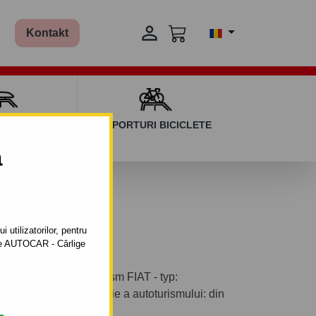

Kontakt
AGAJ ȘI BARE
SUPORTURI BICICLETE
ERSALE
a
02
 utilizatorilor, pentru
ătre AUTOCAR - Cârlige
tabil pentru autoturism FIAT - typ:
179). Anul de fabricaţie a autoturismului: din