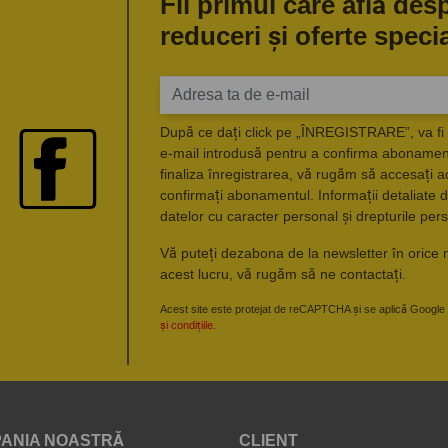
Fii primul care află des
reduceri și oferte speci
După ce dați click pe „ÎNREGISTRARE”, va fi 
e-mail introdusă pentru a confirma abonament
finaliza înregistrarea, vă rugăm să accesați a
confirmați abonamentul. Informații detaliate d
datelor cu caracter personal și drepturile pers
Vă puteți dezabona de la newsletter în orice 
acest lucru, vă rugăm să ne contactați.
Acest site este protejat de reCAPTCHA și se aplică Google
și condițiile
.
ANIA NOASTRĂ
CLIENT