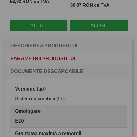
Pret
 cu
53,93 RON cu TVA
Pret
Pre
80,87 RON cu TVA
28
ALEGE
ALEGE
DESCRIEREA PRODUSULUI
PARAMETRII PRODUSULUI
DOCUMENTE DESCĂRCABILE
Versiune (tip)
Sistem cu șuruburi (fix)
Omologare
E20
Greutatea maximă a remorcii