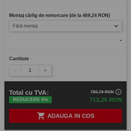
Montaj cârlig de remorcare (de la
469,24 RON
)
Fără montaj
-
Cantitate
-
+
info_outline
Total
cu TVA
:
750,79 RON
713,25 RON
REDUCERE 5%

ADAUGA IN COS