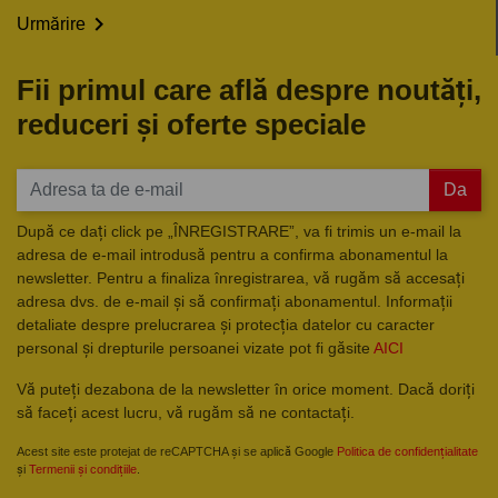

Urmărire
Fii primul care află despre noutăți,
reduceri și oferte speciale
Da
După ce dați click pe „ÎNREGISTRARE”, va fi trimis un e-mail la
adresa de e-mail introdusă pentru a confirma abonamentul la
newsletter. Pentru a finaliza înregistrarea, vă rugăm să accesați
adresa dvs. de e-mail și să confirmați abonamentul. Informații
detaliate despre prelucrarea și protecția datelor cu caracter
personal și drepturile persoanei vizate pot fi găsite
AICI
Vă puteți dezabona de la newsletter în orice moment. Dacă doriți
să faceți acest lucru, vă rugăm să ne contactați.
Acest site este protejat de reCAPTCHA și se aplică Google
Politica de confidențialitate
și
Termenii și condițiile
.