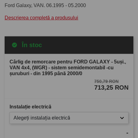
Ford Galaxy, VAN. 06.1995 - 05.2000
Descrierea completă a produsului
În stoc
Cârlig de remorcare pentru FORD GALAXY - 5uşi.,
VAN 4x4, (WGR) - sistem semidemontabil -cu
şuruburi - din 1995 până 2000/0
750,79 RON
713,25 RON
Instalație electrică
Alegeți instalația electrică
-