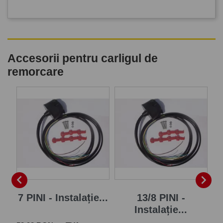
Accesorii pentru carligul de
remorcare
P


7 PINI - Instalație...
13/8 PINI -
Instalație...