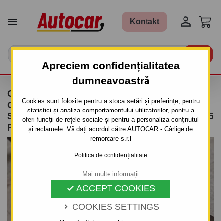


Kontakt

Apreciem confidențialitatea
dumneavoastră
CÂRLIG DE REMORCARE PENTRU FORD
Cookies sunt folosite pentru a stoca setări și preferințe, pentru
GALAXY - 5UŞI., VAN 4X4, (WGR) - SISTEM
statistici și analiza comportamentului utilizatorilor, pentru a
SEMIDEMONTABIL -CU ŞURUBURI - DIN 1995
oferi funcții de rețele sociale și pentru a personaliza conținutul
PÂNĂ 2000/0
și reclamele. Vă dați acordul către AUTOCAR - Cârlige de
remorcare s.r.l
Politica de confidențialitate
Mai multe informații
ACCEPT COOKIES

COOKIES SETTINGS
