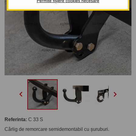
Permite fișiere cookies necesare


Referinta:
C 33 S
Cârlig de remorcare semidemontabil cu șuruburi.