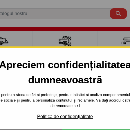

CI AUTO
ACCESORII REMORCĂ
CUTII PORTB
AUTO
TRANSV
Apreciem confidențialitate
dumneavoastră
GA
SUV
2008 - 2012
WD - sistem demontabil automat cu clemă -din 2008
pentru a stoca setări și preferințe, pentru statistici și analiza comportamentului
țele sociale și pentru a personaliza conținutul și reclamele. Vă dați acordul c
RE PENTRU
Referinta:
C 53 Au
de remorcare s.r.l
ISTEM
Cârlig de remorcare demonta
Politica de confidențialitate
typ: KUGA, seria : AWD.Anul d
 CU CLEMĂ -