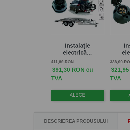
Instalație
In
electrică...
ele
Pret de baza
Pret
Pret de b
411,89 RON
338,90 R
391,30 RON cu
321,95
TVA
TVA
ALEGE
DESCRIEREA PRODUSULUI