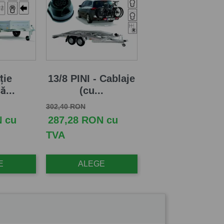
ție
13/8 PINI - Cablaje
ă...
(cu...
Pret de baza
Pret
302,40 RON
N cu
287,28 RON cu
TVA
E
ALEGE