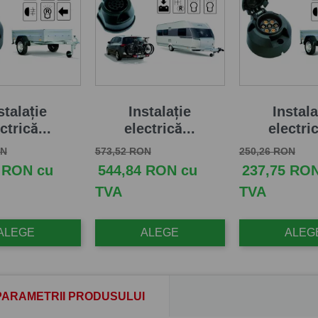
stalație
Instalație
Instala
ctrică...
electrică...
electric
aza
Pret
Pret de baza
Pret
Pret de baza
Pret
ON
573,52 RON
250,26 RON
 RON cu
544,84 RON cu
237,75 RO
TVA
TVA
ALEGE
ALEGE
ALEG
PARAMETRII PRODUSULUI