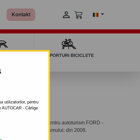

Kontakt
AGAJ ȘI BARE
SUPORTURI BICICLETE
ERSALE
a
 utilizatorilor, pentru
ătre AUTOCAR - Cârlige
bil automat cu clemă pentru autoturism FORD -
e fabricaţie a autoturismului: din 2008.