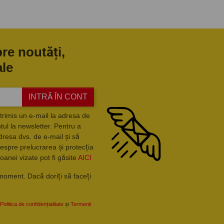
pre noutăți,
ale
INTRĂ ÎN CONT
trimis un e-mail la adresa de
ul la newsletter. Pentru a
dresa dvs. de e-mail și să
espre prelucrarea și protecția
oanei vizate pot fi găsite
AICI
moment. Dacă doriți să faceți
Politica de confidențialitate
și
Termenii