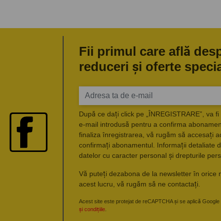
Fii primul care află des
reduceri și oferte speci
După ce dați click pe „ÎNREGISTRARE”, va fi 
e-mail introdusă pentru a confirma abonament
finaliza înregistrarea, vă rugăm să accesați a
confirmați abonamentul. Informații detaliate d
datelor cu caracter personal și drepturile pers
Vă puteți dezabona de la newsletter în orice 
acest lucru, vă rugăm să ne contactați.
Acest site este protejat de reCAPTCHA și se aplică Google
și condițiile
.