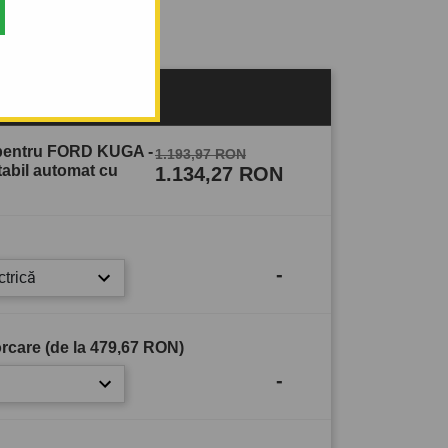
sului
 pentru FORD KUGA -
1.193,97 RON
abil automat cu
1.134,27 RON
-
ctrică
rcare (de la
479,67 RON
)
-