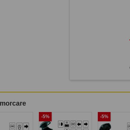
remorcare
-5%
-5%