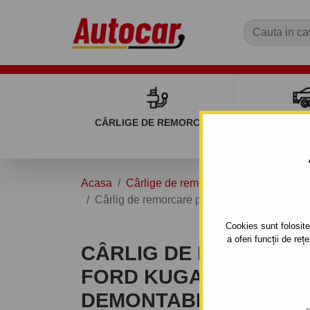
CÂRLIGE DE REMORCARE
REMOR
Acasa
Cârlige de remorcare
FORD
KU
Cârlig de remorcare pentru FORD KUGA - A
Cookies sunt folosite 
a oferi funcții de re
CÂRLIG DE REMORCA
FORD KUGA - AWD - S
DEMONTABIL AUTOMAT