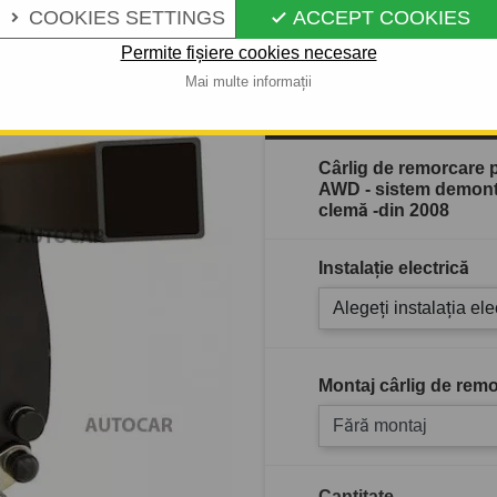
Descrierea completă a produ
COOKIES SETTINGS
ACCEPT COOKIES


Permite fișiere cookies necesare
Mai multe informații
În stoc
Cârlig de remorcare
AWD - sistem demont
clemă -din 2008
Instalație electrică
Alegeți instalația ele
Montaj cârlig de remo
Fără montaj
Cantitate