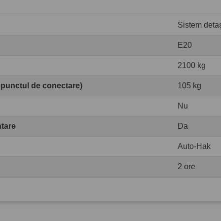
Sistem detaș
E20
2100 kg
 punctul de conectare)
105 kg
Nu
ntare
Da
Auto-Hak
2 ore