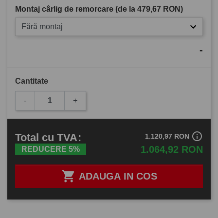
Montaj cârlig de remorcare (de la
479,67 RON
)
Fără montaj
-
Cantitate
-
+
info_outline
Total
cu TVA
:
1.120,97 RON
1.064,92 RON
REDUCERE 5%

ADAUGA IN COS