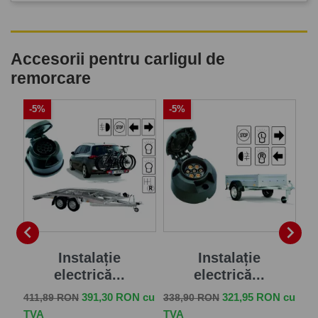
Accesorii pentru carligul de
remorcare
-5%
-5%
-


că
Instalație
Instalație
electrică...
electrică...
Pret de baza
Pret
Pret de baza
Pret
Pr
391,30 RON cu
321,95 RON cu
411,89 RON
338,90 RON
57
TVA
TVA
TV