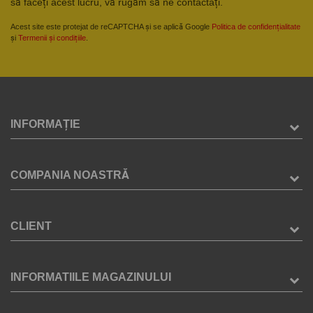
să faceți acest lucru, vă rugăm să ne contactați.
Acest site este protejat de reCAPTCHA și se aplică Google
Politica de confidențialitate
și
Termenii și condițiile
.
INFORMAȚIE
COMPANIA NOASTRĂ
CLIENT
INFORMATIILE MAGAZINULUI