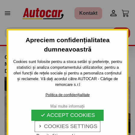


Kontakt

Apreciem confidențialitatea
dumneavoastră
CÂRLIG DE REMORCARE PENTRU FORD
Cookies sunt folosite pentru a stoca setări și preferințe, pentru
MONDEO - 4UŞI, COMBI - SISTEM
statistici și analiza comportamentului utilizatorilor, pentru a
DEMONTABIL AUTOMAT - DIN 2007
oferi funcții de rețele sociale și pentru a personaliza conținutul
și reclamele. Vă dați acordul către AUTOCAR - Cârlige de
remorcare s.r.l
Politica de confidențialitate
Mai multe informații
ACCEPT COOKIES

COOKIES SETTINGS
