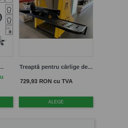
..
Treaptă pentru cârlige de...
cu
Pret
729,93 RON cu TVA
ALEGE