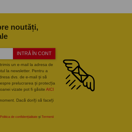
pre noutăți,
ale
INTRĂ ÎN CONT
trimis un e-mail la adresa de
ul la newsletter. Pentru a
dresa dvs. de e-mail și să
espre prelucrarea și protecția
oanei vizate pot fi găsite
AICI
moment. Dacă doriți să faceți
Politica de confidențialitate
și
Termenii