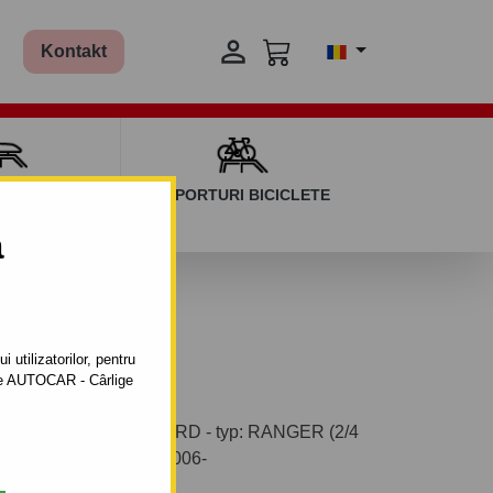

Kontakt
AGAJ ȘI BARE
SUPORTURI BICICLETE
ERSALE
a
 utilizatorilor, pentru
ătre AUTOCAR - Cârlige
ix pentru autoturism FORD - typ: RANGER (2/4
oturismului: din 1999-2006-