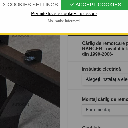
Descrierea completă a produ
COOKIES SETTINGS
ACCEPT COOKIES


Permite fișiere cookies necesare
Mai multe informații
În stoc
Cârlig de remorcare
RANGER - nivelul bilei
din 1999-2006-
Instalație electrică
Alegeți instalația ele
Montaj cârlig de remo
Fără montaj
Cantitate