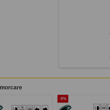
remorcare
-5%