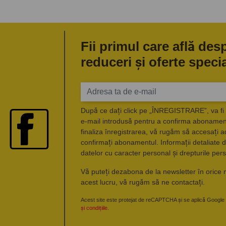
Fii primul care află des
reduceri și oferte speci
După ce dați click pe „ÎNREGISTRARE”, va fi 
e-mail introdusă pentru a confirma abonament
finaliza înregistrarea, vă rugăm să accesați a
confirmați abonamentul. Informații detaliate d
datelor cu caracter personal și drepturile pers
Vă puteți dezabona de la newsletter în orice 
acest lucru, vă rugăm să ne contactați.
Acest site este protejat de reCAPTCHA și se aplică Google
și condițiile
.