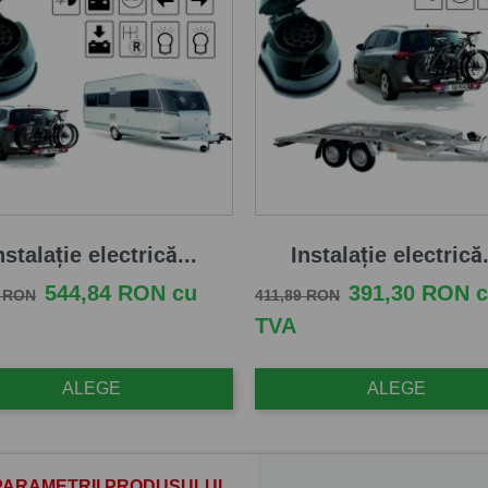
nstalație electrică...
Instalație electrică.
e baza
Pret
Pret de baza
Pret
544,84 RON cu
391,30 RON 
2 RON
411,89 RON
TVA
ALEGE
ALEGE
PARAMETRII PRODUSULUI