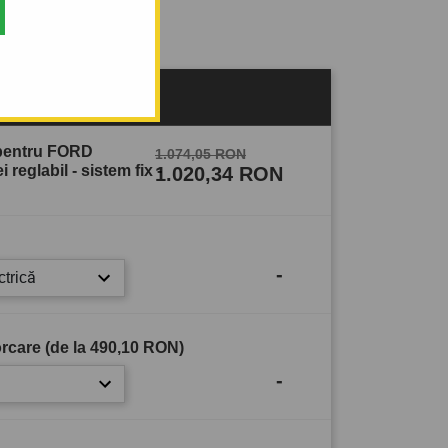
sului
 pentru FORD
1.074,05 RON
 reglabil - sistem fix -
1.020,34 RON
-
ctrică
rcare (de la
490,10 RON
)
-