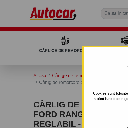
CÂRLIGE DE REMORCARE
REMOR
Acasa
Cârlige de remorcare
FORD
RA
Cârlig de remorcare pentru FORD RANGER - ni
Cookies sunt folosite 
a oferi funcții de re
CÂRLIG DE REMORCA
FORD RANGER - NIVEL
REGLABIL - SISTEM FIX 