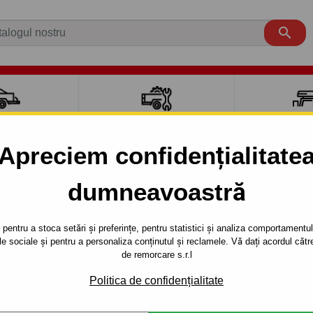

CI AUTO
ACCESORII REMORCĂ
CUTII PORTB
AUTO
TRANSV
Apreciem confidențialitate
dumneavoastră
NGER
PickUp
1999 - 2011
velul bilei reglabil - sistem fix - din 1999-2006-
pentru a stoca setări și preferințe, pentru statistici și analiza comportamentului
țele sociale și pentru a personaliza conținutul și reclamele. Vă dați acordul c
RE PENTRU
Referinta:
C 41 S
de remorcare s.r.l
UL BILEI
Cârlig de remorcare sistem f
Politica de confidențialitate
WD). Anul de fabricaţie a aut
- DIN 1999-