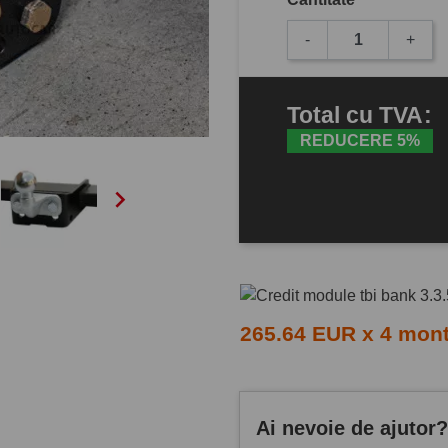
-
+
Total
cu TVA
:
REDUCERE 5%

265.64 EUR x 4 mon
Ai nevoie de ajutor