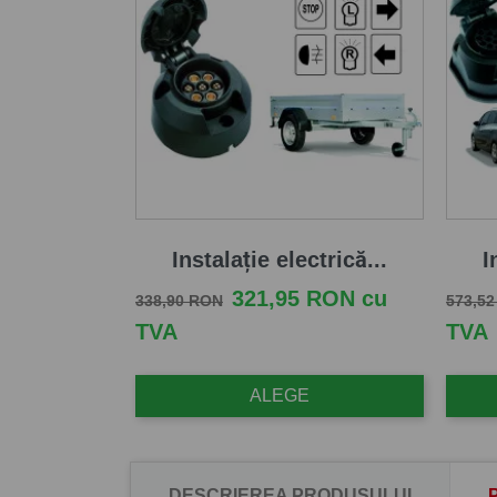
Instalație electrică...
I
Pret de baza
Pret
Pret d
321,95 RON cu
338,90 RON
573,5
TVA
TVA
ALEGE
DESCRIEREA PRODUSULUI