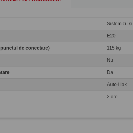
Sistem cu șur
E20
 punctul de conectare)
115 kg
Nu
ntare
Da
Auto-Hak
2 ore