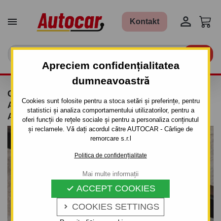


Kontakt

Apreciem confidențialitatea
dumneavoastră
CÂRLIG DE REMORCARE PENTRU HONDA
Cookies sunt folosite pentru a stoca setări și preferințe, pentru
ACCORD - COMBI - SISTEM DEMONTABIL
statistici și analiza comportamentului utilizatorilor, pentru a
AUTOMAT - DIN 2002/12
oferi funcții de rețele sociale și pentru a personaliza conținutul
și reclamele. Vă dați acordul către AUTOCAR - Cârlige de
remorcare s.r.l
Politica de confidențialitate
Mai multe informații
ACCEPT COOKIES

COOKIES SETTINGS
