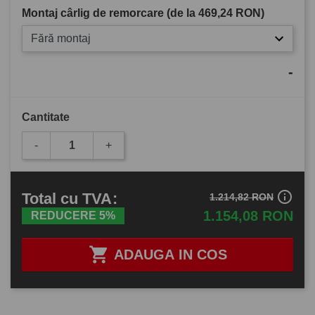
Montaj cârlig de remorcare (de la
469,24 RON
)
Fără montaj
-
Cantitate
-
+
info_outline
Total
cu TVA
:
1.214,82 RON
1.154,08 RON
REDUCERE 5%

ADAUGA IN COS