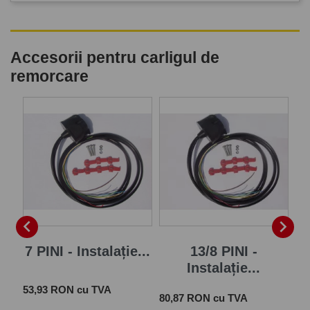
Accesorii pentru carligul de
remorcare
P


7 PINI - Instalație...
13/8 PINI -
Instalație...
Pret
 cu
53,93 RON cu TVA
Pret
Pre
80,87 RON cu TVA
28