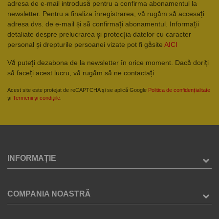
adresa de e-mail introdusă pentru a confirma abonamentul la
newsletter. Pentru a finaliza înregistrarea, vă rugăm să accesați
adresa dvs. de e-mail și să confirmați abonamentul. Informații
detaliate despre prelucrarea și protecția datelor cu caracter
personal și drepturile persoanei vizate pot fi găsite
AICI
Vă puteți dezabona de la newsletter în orice moment. Dacă doriți
să faceți acest lucru, vă rugăm să ne contactați.
Acest site este protejat de reCAPTCHA și se aplică Google
Politica de confidențialitate
și
Termenii și condițiile
.
INFORMAȚIE
COMPANIA NOASTRĂ