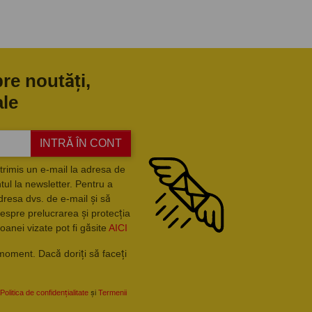
pre noutăți,
ale
INTRĂ ÎN CONT
trimis un e-mail la adresa de
ul la newsletter. Pentru a
dresa dvs. de e-mail și să
espre prelucrarea și protecția
oanei vizate pot fi găsite
AICI
moment. Dacă doriți să faceți
Politica de confidențialitate
și
Termenii