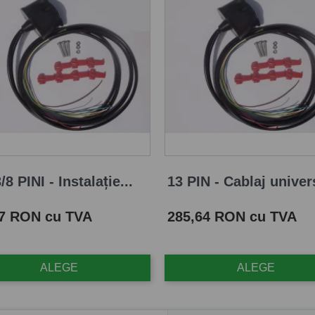
/8 PINI - Instalație...
13 PIN - Cablaj univers
Pret
87 RON cu TVA
285,64 RON cu TVA
ALEGE
ALEGE