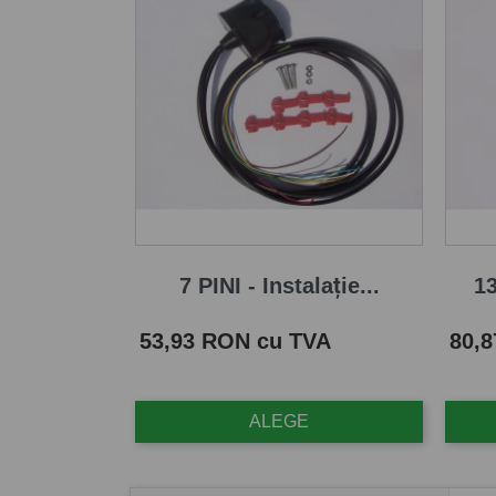
7 PINI - Instalație...
13
Pret
Pret
53,93 RON cu TVA
80,
ALEGE