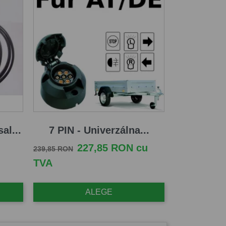
al...
7 PIN - Univerzálna...
Pret de baza
Pret
227,85 RON cu
239,85 RON
TVA
ALEGE