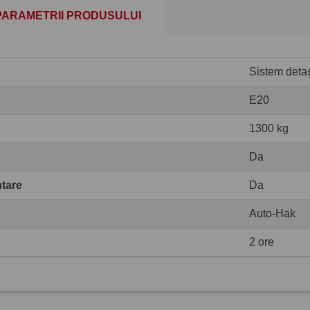
PARAMETRII PRODUSULUI
Sistem detaș
E20
1300 kg
Da
ntare
Da
Auto-Hak
2 ore