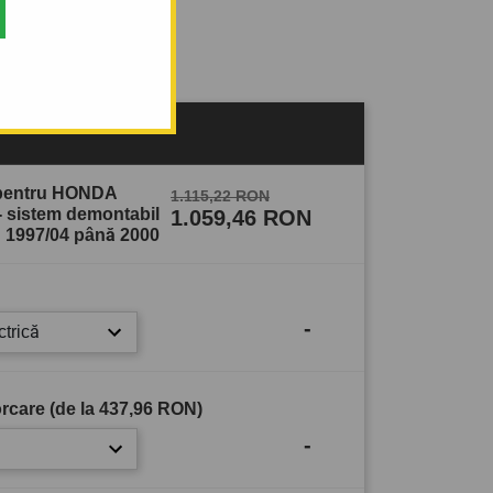
sului
 pentru HONDA
1.115,22 RON
- sistem demontabil
1.059,46 RON
n 1997/04 până 2000
-
ctrică
rcare (de la
437,96 RON
)
-