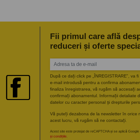
Fii primul care află des
reduceri și oferte speci
După ce dați click pe „ÎNREGISTRARE”, va fi 
e-mail introdusă pentru a confirma abonament
finaliza înregistrarea, vă rugăm să accesați a
confirmați abonamentul. Informații detaliate d
datelor cu caracter personal și drepturile pers
Vă puteți dezabona de la newsletter în orice 
acest lucru, vă rugăm să ne contactați.
Acest site este protejat de reCAPTCHA și se aplică Google
și condițiile
.