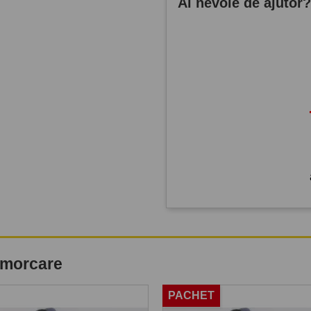
Ai nevoie de ajutor
remorcare
PACHET