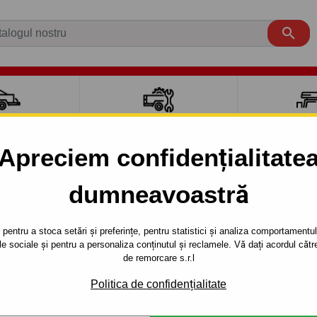

CI AUTO
ACCESORII REMORCĂ
CUTII PORTB
AUTO
TRANSV
Apreciem confidențialitate
dumneavoastră
ONCERTO
5 uși
1990 - 1994
O - 3/5 uşi - sistem demontabil automat cu clemă din 1997/
pentru a stoca setări și preferințe, pentru statistici și analiza comportamentului
țele sociale și pentru a personaliza conținutul și reclamele. Vă dați acordul c
RE PENTRU
Referinta:
Y 15 Au
de remorcare s.r.l
 UŞI - SISTEM
Cârlig de remorcare demontab
Politica de confidențialitate
CONCERTO, seria : 3/5 uşi .An
T CU CLEMĂ
până 2000.