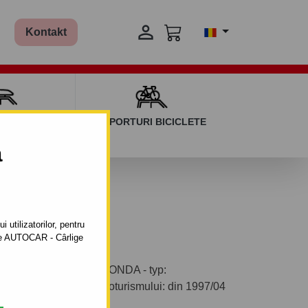

Kontakt
AGAJ ȘI BARE
SUPORTURI BICICLETE
ERSALE
a
04 până 2000
 utilizatorilor, pentru
ătre AUTOCAR - Cârlige
il pentru autoturism HONDA - typ:
ul de fabricaţie a autoturismului: din 1997/04