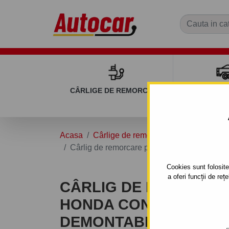
CÂRLIGE DE REMORCARE
REMOR
Acasa
Cârlige de remorcare
HONDA
C
Cârlig de remorcare pentru HONDA CONCERT
Cookies sunt folosite 
a oferi funcții de re
CÂRLIG DE REMORCA
HONDA CONCERTO - 3/5
DEMONTABIL AUTOMA