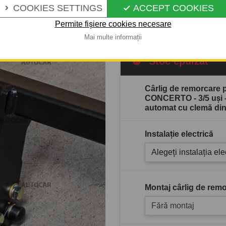
COOKIES SETTINGS
ACCEPT COOKIES


Descrierea completă a produ
Permite fișiere cookies necesare
Mai multe informații
Stoc epuizat
Cârlig de remorcare
CONCERTO - 3/5 uşi 
automat cu clemă di
Instalație electrică
Alegeți instalația ele
Montaj cârlig de remo
Fără montaj