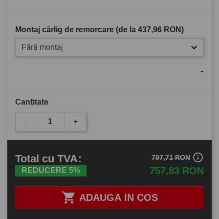
Montaj cârlig de remorcare (de la
437,96 RON
)
Fără montaj
-
Cantitate
-
+
info_outline
Total
cu TVA
:
797,71 RON
757,83 RON
REDUCERE 5%

ADAUGA IN COS