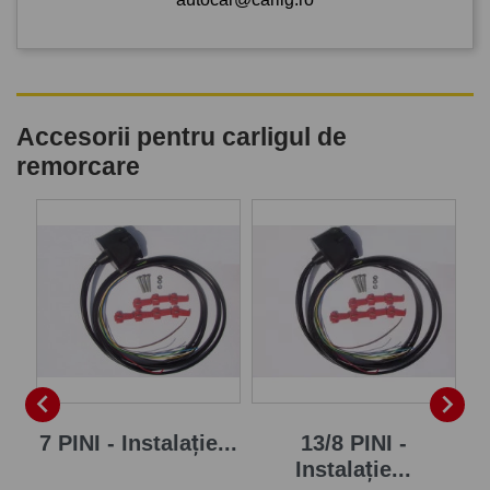
Accesorii pentru carligul de
remorcare
P


7 PINI - Instalație...
13/8 PINI -
Instalație...