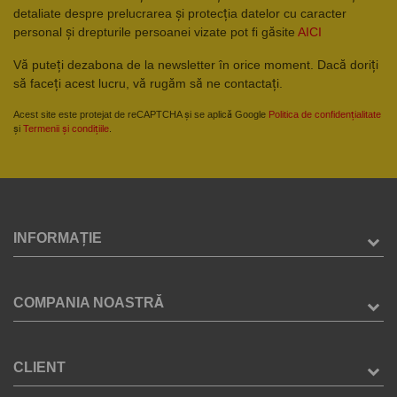
detaliate despre prelucrarea și protecția datelor cu caracter
personal și drepturile persoanei vizate pot fi găsite
AICI
Vă puteți dezabona de la newsletter în orice moment. Dacă doriți
să faceți acest lucru, vă rugăm să ne contactați.
Acest site este protejat de reCAPTCHA și se aplică Google
Politica de confidențialitate
și
Termenii și condițiile
.
INFORMAȚIE
COMPANIA NOASTRĂ
CLIENT