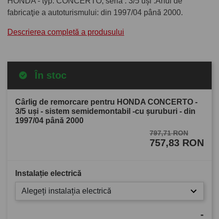
HONDA - typ: CONCERTO, seria : 3/5 uşi .Anul de
fabricaţie a autoturismului: din 1997/04 până 2000.
Descrierea completă a produsului
În stoc
Cârlig de remorcare pentru HONDA CONCERTO -
3/5 uşi - sistem semidemontabil -cu şuruburi - din
1997/04 până 2000
797,71 RON
757,83 RON
Instalație electrică
Alegeți instalația electrică
-