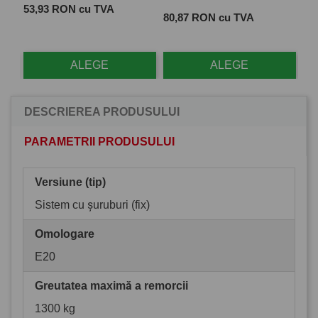
Pret
 cu
53,93 RON cu TVA
Pret
Pre
80,87 RON cu TVA
28
ALEGE
ALEGE
DESCRIEREA PRODUSULUI
PARAMETRII PRODUSULUI
Versiune (tip)
Sistem cu șuruburi (fix)
Omologare
E20
Greutatea maximă a remorcii
1300 kg