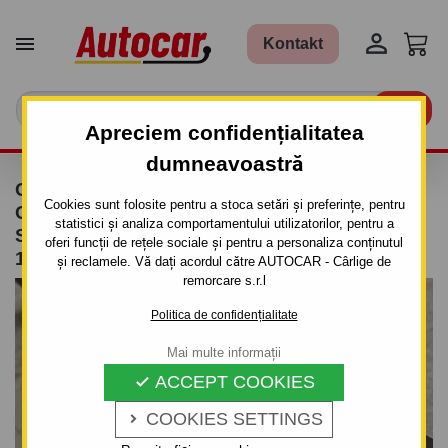


Kontakt

Apreciem confidențialitatea
dumneavoastră
CÂRLIG DE REMORCARE PENTRU HONDA
Cookies sunt folosite pentru a stoca setări și preferințe, pentru
CONCERTO - 3/5 UŞI - SISTEM
statistici și analiza comportamentului utilizatorilor, pentru a
SEMIDEMONTABIL -CU ŞURUBURI - DIN
oferi funcții de rețele sociale și pentru a personaliza conținutul
1997/04 PÂNĂ 2000
și reclamele. Vă dați acordul către AUTOCAR - Cârlige de
remorcare s.r.l
Politica de confidențialitate
Mai multe informații
ACCEPT COOKIES

COOKIES SETTINGS
