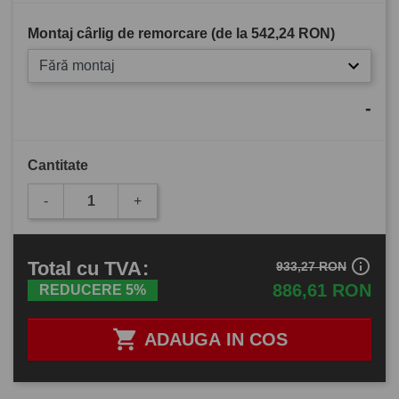
Montaj cârlig de remorcare (de la
542,24 RON
)
Fără montaj
-
Cantitate
-
+
info_outline
Total
cu TVA
:
933,27 RON
886,61 RON
REDUCERE 5%

ADAUGA IN COS