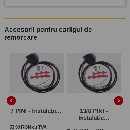
Accesorii pentru carligul de
remorcare
P


7 PINI - Instalație...
13/8 PINI -
Instalație...
Pret
 cu
53,93 RON cu TVA