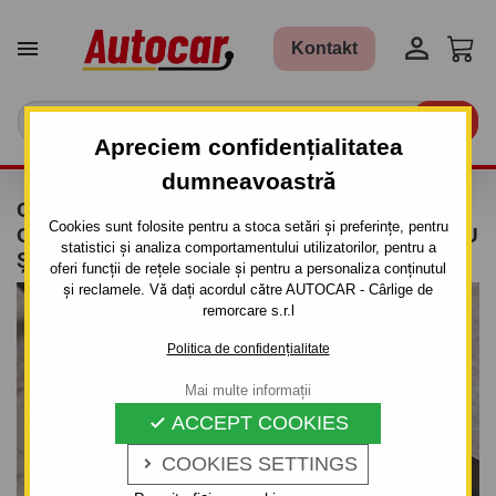


Kontakt

Apreciem confidențialitatea
dumneavoastră
CÂRLIG DE REMORCARE PENTRU HONDA
Cookies sunt folosite pentru a stoca setări și preferințe, pentru
CR-V - 5UŞI. - SISTEM SEMIDEMONTABIL -CU
statistici și analiza comportamentului utilizatorilor, pentru a
ŞURUBURI - DIN 2002/03 PÂNĂ 2006/12
oferi funcții de rețele sociale și pentru a personaliza conținutul
și reclamele. Vă dați acordul către AUTOCAR - Cârlige de
remorcare s.r.l
Politica de confidențialitate
Mai multe informații
ACCEPT COOKIES

COOKIES SETTINGS
