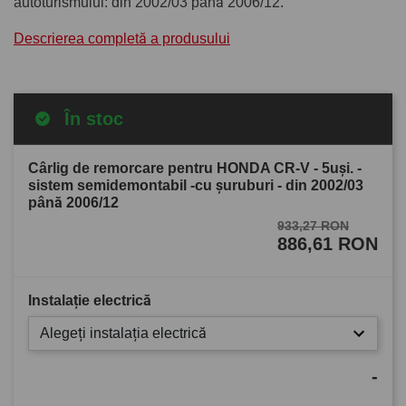
autoturismului: din 2002/03 până 2006/12.
Descrierea completă a produsului
În stoc
Cârlig de remorcare pentru HONDA CR-V - 5uşi. -
sistem semidemontabil -cu şuruburi - din 2002/03
până 2006/12
933,27 RON
886,61 RON
Instalație electrică
Alegeți instalația electrică
-