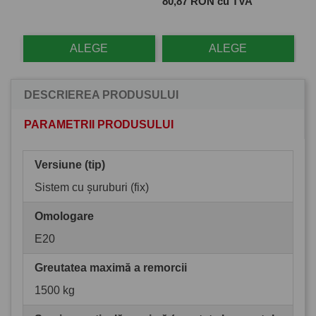
Pret
Pre
80,87 RON cu TVA
28
ALEGE
ALEGE
DESCRIEREA PRODUSULUI
PARAMETRII PRODUSULUI
Versiune (tip)
Sistem cu șuruburi (fix)
Omologare
E20
Greutatea maximă a remorcii
1500 kg