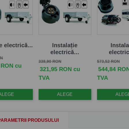
e electrică...
Instalație
Instala
electrică...
electric
aza
Pret
ON
Pret de baza
Pret
Pret de baza
Pret
338,90 RON
573,52 RON
 RON cu
321,95 RON cu
544,84 RO
TVA
TVA
ALEGE
ALEGE
ALEG
PARAMETRII PRODUSULUI