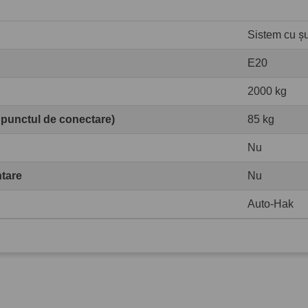
Sistem cu șur
E20
2000 kg
 punctul de conectare)
85 kg
Nu
ntare
Nu
Auto-Hak