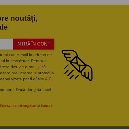
pre noutăți,
ale
INTRĂ ÎN CONT
trimis un e-mail la adresa de
ul la newsletter. Pentru a
dresa dvs. de e-mail și să
espre prelucrarea și protecția
oanei vizate pot fi găsite
AICI
moment. Dacă doriți să faceți
Politica de confidențialitate
și
Termenii