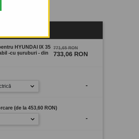
sului
 pentru HYUNDAI IX 35
771,65 RON
il -cu şuruburi - din
733,06 RON
-
ctrică
rcare (de la
453,60 RON
)
-