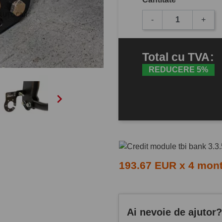
-
+
Total
cu TVA
:
REDUCERE 5%

193.67 EUR x 4 mon
Ai nevoie de ajutor