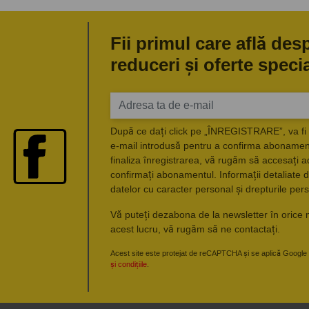
Fii primul care află des
reduceri și oferte speci
După ce dați click pe „ÎNREGISTRARE”, va fi 
e-mail introdusă pentru a confirma abonament
finaliza înregistrarea, vă rugăm să accesați a
confirmați abonamentul. Informații detaliate d
datelor cu caracter personal și drepturile pers
Vă puteți dezabona de la newsletter în orice 
acest lucru, vă rugăm să ne contactați.
Acest site este protejat de reCAPTCHA și se aplică Google
și condițiile
.