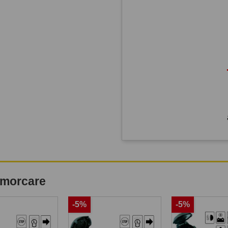
remorcare
-5%
-5%