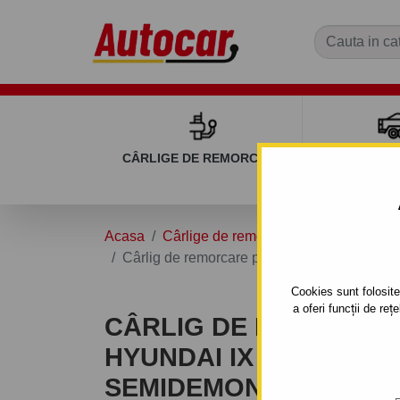
CÂRLIGE DE REMORCARE
REMOR
Acasa
Cârlige de remorcare
HYUNDAI
Cârlig de remorcare pentru HYUNDAI IX 35 -
Cookies sunt folosite 
a oferi funcții de re
CÂRLIG DE REMORCA
HYUNDAI IX 35 - SISTE
SEMIDEMONTABIL -CU 