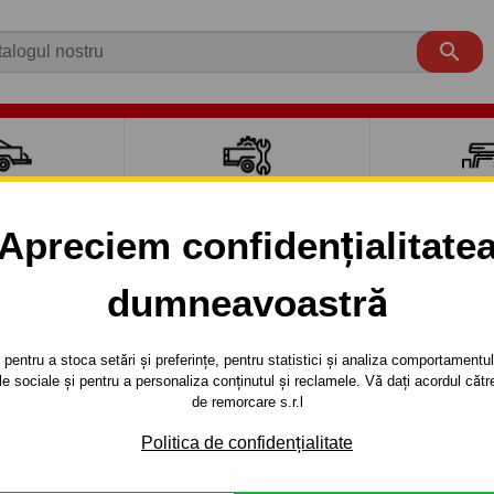

CI AUTO
ACCESORII REMORCĂ
CUTII PORTB
AUTO
TRANSV
Apreciem confidențialitate
dumneavoastră
ix35
SUV
2010 -
 sistem semidemontabil -cu şuruburi - din 2010
pentru a stoca setări și preferințe, pentru statistici și analiza comportamentului
țele sociale și pentru a personaliza conținutul și reclamele. Vă dați acordul c
RE PENTRU
Referinta:
J 60 S
de remorcare s.r.l
M
Cârlig de remorcare semidem
Politica de confidențialitate
35, seria : -.Anul de fabricaţi
ŞURUBURI -