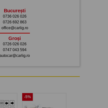
București
0736 026 026
0726 692 863
office@carlig.ro
Groși
0726 026 026
0747 043 594
autocar@carlig.ro
-5%
-5%