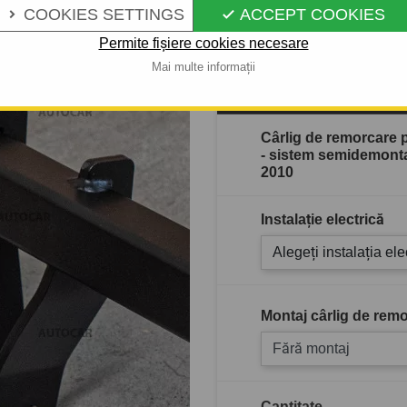
Descrierea completă a produ
COOKIES SETTINGS
ACCEPT COOKIES


Permite fișiere cookies necesare
Mai multe informații
În stoc
Cârlig de remorcare
- sistem semidemontab
2010
Instalație electrică
Alegeți instalația ele
Montaj cârlig de remo
Fără montaj
Cantitate