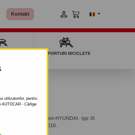

Kontakt
AGAJ ȘI BARE
SUPORTURI BICICLETE
ERSALE
a
 utilizatorilor, pentru
ătre AUTOCAR - Cârlige
ontabil pentru autoturism HYUNDAI - typ: IX
e a autoturismului: din 2010.