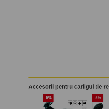
Accesorii pentru carligul de 
%
-5%
-5%