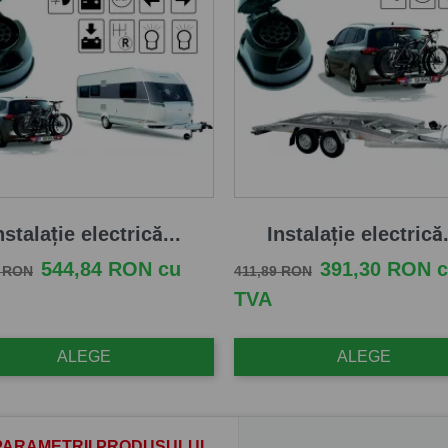
nstalație electrică...
Instalație electrică.
e baza
Pret
Pret de baza
Pret
544,84 RON cu
391,30 RON 
2 RON
411,89 RON
TVA
ALEGE
ALEGE
PARAMETRII PRODUSULUI