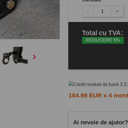
-
+
Total
cu TVA
:
REDUCERE 5%

184.98 EUR x 4 mon
Ai nevoie de ajutor