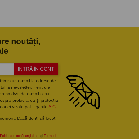
pre noutăți,
ale
INTRĂ ÎN CONT
trimis un e-mail la adresa de
ul la newsletter. Pentru a
dresa dvs. de e-mail și să
espre prelucrarea și protecția
oanei vizate pot fi găsite
AICI
moment. Dacă doriți să faceți
Politica de confidențialitate
și
Termenii