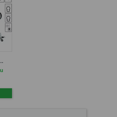
..
cu