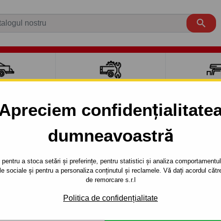

CI AUTO
ACCESORII REMORCĂ
CUTII PORTB
AUTO
TRANSV
Apreciem confidențialitate
dumneavoastră
RIOT
SUV
2007 -
 PK - sistem semidemontabil -cu şuruburi - din 2007-2011
pentru a stoca setări și preferințe, pentru statistici și analiza comportamentului
țele sociale și pentru a personaliza conținutul și reclamele. Vă dați acordul c
RE PENTRU
Referinta:
JP 07 S
de remorcare s.r.l
ISTEM
Cârlig de remorcare semidemo
Politica de confidențialitate
PATRIOT, seria : PK.Anul de f
ŞURUBURI -