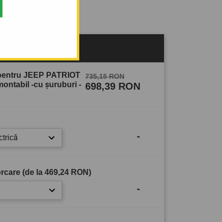
sului
 pentru JEEP PATRIOT
735,15 RON
ontabil -cu şuruburi -
698,39 RON
-
ctrică
rcare (de la
469,24 RON
)
-