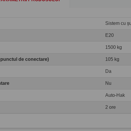
Sistem cu șur
E20
1500 kg
 punctul de conectare)
105 kg
Da
ntare
Nu
Auto-Hak
2 ore