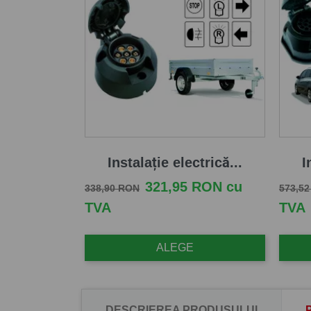
Instalație electrică...
I
Pret de baza
Pret
Pret d
321,95 RON cu
338,90 RON
573,5
TVA
TVA
ALEGE
DESCRIEREA PRODUSULUI