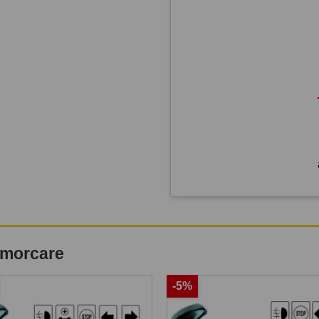
remorcare
-5%