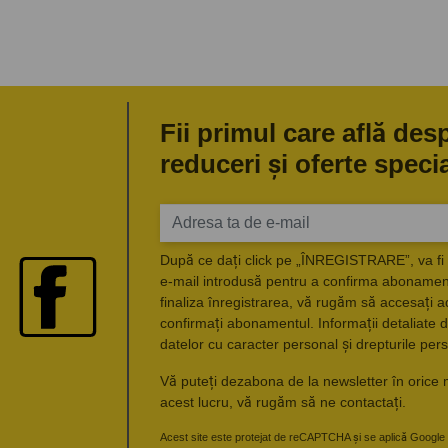
Fii primul care află des
reduceri și oferte speci
După ce dați click pe „ÎNREGISTRARE”, va fi 
e-mail introdusă pentru a confirma abonament
finaliza înregistrarea, vă rugăm să accesați a
confirmați abonamentul. Informații detaliate d
datelor cu caracter personal și drepturile pers
Vă puteți dezabona de la newsletter în orice 
acest lucru, vă rugăm să ne contactați.
Acest site este protejat de reCAPTCHA și se aplică Google