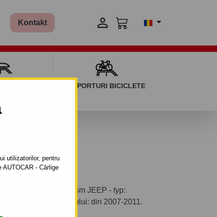

Kontakt
AGAJ ȘI BARE
SUPORTURI BICICLETE
ERSALE
a
 utilizatorilor, pentru
ătre AUTOCAR - Cârlige
ntabil pentru autoturism JEEP - typ:
abricaţie a autoturismului: din 2007-2011.