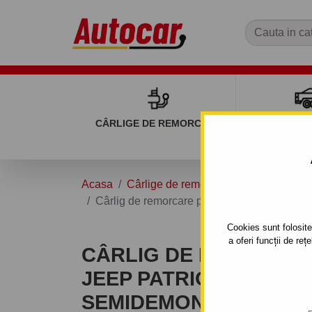
CÂRLIGE DE REMORCARE
REMOR
Acasa
Cârlige de remorcare
JEEP
PAT
Cârlig de remorcare pentru JEEP PATRIOT -
Cookies sunt folosite 
a oferi funcții de re
CÂRLIG DE REMORCA
JEEP PATRIOT - PK - S
SEMIDEMONTABIL -CU 