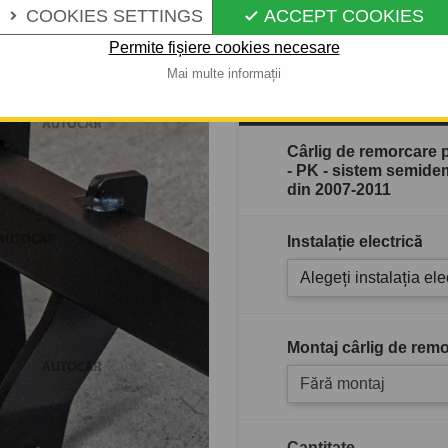
Descrierea completă a produ
COOKIES SETTINGS
ACCEPT COOKIES


Permite fișiere cookies necesare
Mai multe informații
În stoc
Cârlig de remorcare
- PK - sistem semidem
din 2007-2011
Instalație electrică
Alegeți instalația ele
Montaj cârlig de remo
Fără montaj
Cantitate