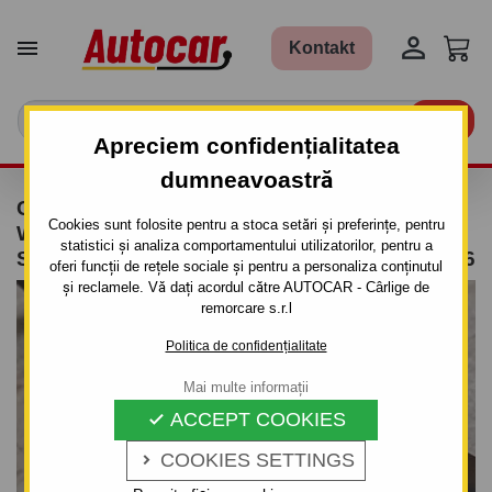


Kontakt

Apreciem confidențialitatea
dumneavoastră
CÂRLIG DE REMORCARE PENTRU JEEP
Cookies sunt folosite pentru a stoca setări și preferințe, pentru
WRANGLER - JK - SISTEM
statistici și analiza comportamentului utilizatorilor, pentru a
SEMIDEMONTABIL -CU ŞURUBURI - DIN 2006
oferi funcții de rețele sociale și pentru a personaliza conținutul
și reclamele. Vă dați acordul către AUTOCAR - Cârlige de
remorcare s.r.l
Politica de confidențialitate
Mai multe informații
ACCEPT COOKIES

COOKIES SETTINGS
