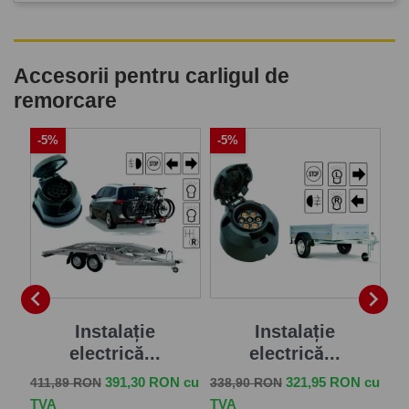
Accesorii pentru carligul de
remorcare
-5%
-5%
-


...
Instalație
Instalație
electrică...
electrică...
 cu
Pret de baza
Pret
Pret de baza
Pret
Pr
391,30 RON cu
321,95 RON cu
411,89 RON
338,90 RON
57
TVA
TVA
TV