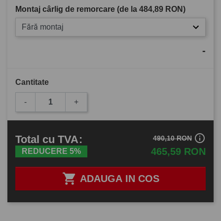
Montaj cârlig de remorcare (de la
484,89 RON
)
Fără montaj
-
Cantitate
-
+
info_outline
Total
cu TVA
:
490,10 RON
465,59 RON
REDUCERE 5%

ADAUGA IN COS