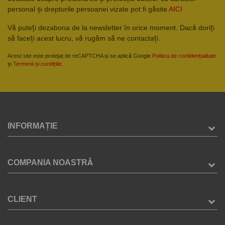
personal și drepturile persoanei vizate pot fi găsite
AICI
Vă puteți dezabona de la newsletter în orice moment. Dacă doriți
să faceți acest lucru, vă rugăm să ne contactați.
Acest site este protejat de reCAPTCHA și se aplică Google
Politica de confidențialitate
și
Termenii și condițiile
.
INFORMAȚIE
COMPANIA NOASTRĂ
CLIENT