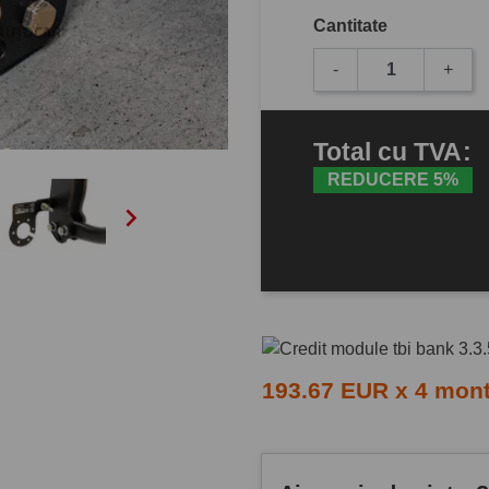
Cantitate
-
+
Total
cu TVA
:
REDUCERE 5%

193.67 EUR x 4 mon