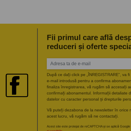
Fii primul care află des
reduceri și oferte speci
După ce dați click pe „ÎNREGISTRARE”, va fi 
e-mail introdusă pentru a confirma abonament
finaliza înregistrarea, vă rugăm să accesați a
confirmați abonamentul. Informații detaliate d
datelor cu caracter personal și drepturile pers
Vă puteți dezabona de la newsletter în orice 
acest lucru, vă rugăm să ne contactați.
Acest site este protejat de reCAPTCHA și se aplică Google
și condițiile
.