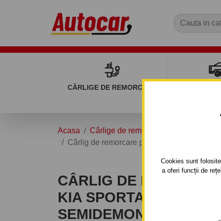
CÂRLIGE DE REMORCARE
REMOR
Acasa
Cârlige de remorcare
KIA
SPOR
Cârlig de remorcare pentru KIA SPORTAGE -
Cookies sunt folosite 
a oferi funcții de re
CÂRLIG DE REMORCA
KIA SPORTAGE - SUV -
SEMIDEMONTABIL -CU 