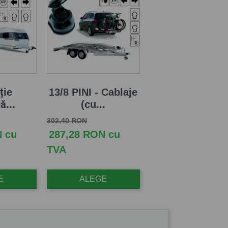
ție
13/8 PINI - Cablaje
ă...
(cu...
Pret de baza
Pret
302,40 RON
N cu
287,28 RON cu
TVA
E
ALEGE