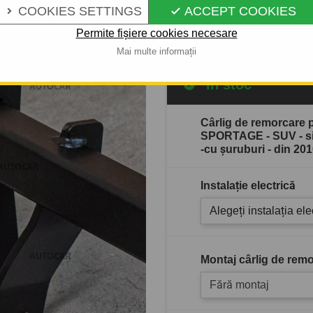
COOKIES SETTINGS
ACCEPT COOKIES


Descrierea completă a produ
Permite fișiere cookies necesare
Mai multe informații
În stoc
Cârlig de remorcare 
SPORTAGE - SUV - s
-cu şuruburi - din 20
Instalație electrică
Alegeți instalația ele
Montaj cârlig de remo
Fără montaj