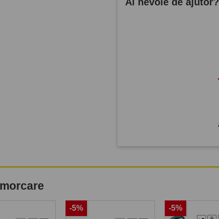
Ai nevoie de ajutor
remorcare
-5%
-5%