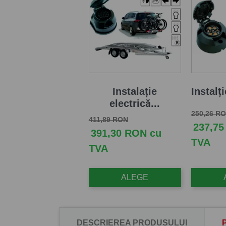
Instalație
Instalți
electrică...
Pret de b
250,26 R
Pret de baza
Pret
411,89 RON
237,75
391,30 RON cu
TVA
TVA
ALEGE
DESCRIEREA PRODUSULUI