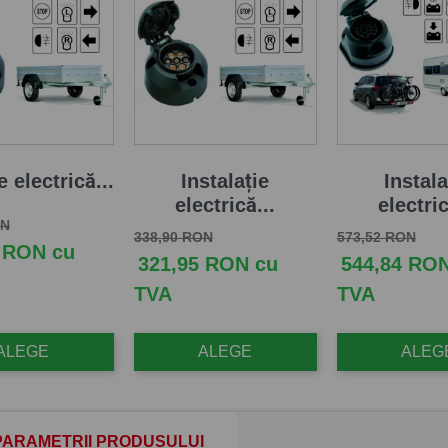
e electrică...
Instalație
Instala
electrică...
electric
aza
Pret
ON
Pret de baza
Pret
Pret de baza
Pret
338,90 RON
573,52 RON
 RON cu
321,95 RON cu
544,84 RO
TVA
TVA
ALEGE
ALEGE
ALEG
PARAMETRII PRODUSULUI