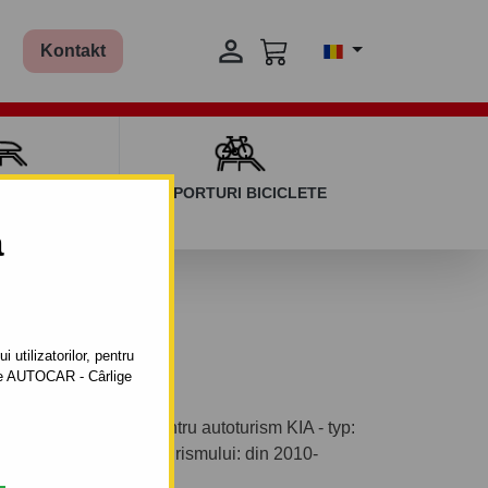

Kontakt
AGAJ ȘI BARE
SUPORTURI BICICLETE
ERSALE
a
 utilizatorilor, pentru
ătre AUTOCAR - Cârlige
tabil cu șuruburi pentru autoturism KIA - typ:
de fabricaţie a autoturismului: din 2010-