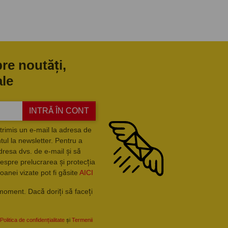
pre noutăți,
ale
INTRĂ ÎN CONT
trimis un e-mail la adresa de
ul la newsletter. Pentru a
dresa dvs. de e-mail și să
espre prelucrarea și protecția
oanei vizate pot fi găsite
AICI
moment. Dacă doriți să faceți
Politica de confidențialitate
și
Termenii