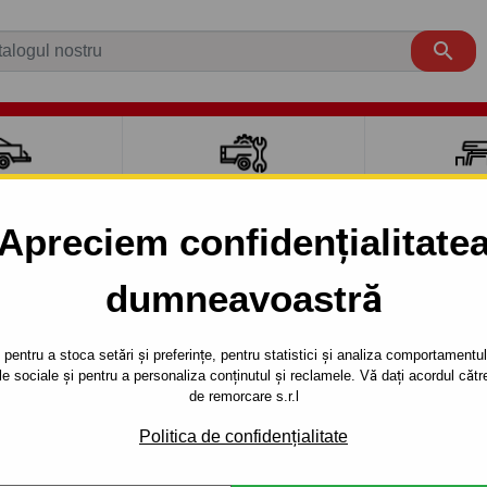

CI AUTO
ACCESORII REMORCĂ
CUTII PORTB
AUTO
TRANSV
Apreciem confidențialitate
dumneavoastră
TAGE
SUV
2010 - 2015
 SUV - sistem semidemontabil -cu şuruburi - din 2010-2015
pentru a stoca setări și preferințe, pentru statistici și analiza comportamentului
țele sociale și pentru a personaliza conținutul și reclamele. Vă dați acordul c
RE PENTRU
Referinta:
J 60 S
de remorcare s.r.l
 SISTEM
Cârlig de remorcare semidemon
Politica de confidențialitate
SPORTAGE, seria : SUV. Anul 
ŞURUBURI -
2015.