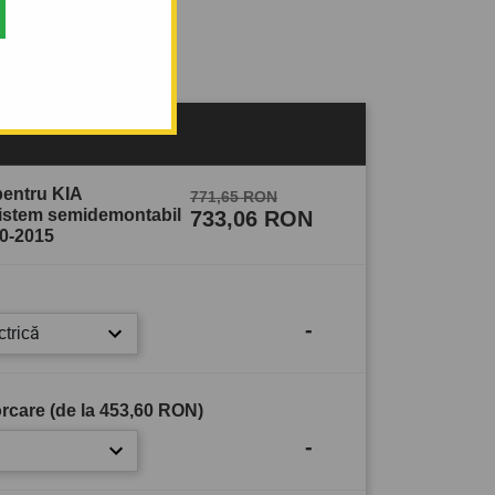
sului
pentru KIA
771,65 RON
istem semidemontabil
733,06 RON
10-2015
-
ctrică
rcare (de la
453,60 RON
)
-