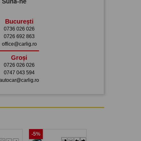
? Sună-ne
București
0736 026 026
0726 692 863
office@carlig.ro
Groși
0726 026 026
0747 043 594
autocar@carlig.ro
-5%