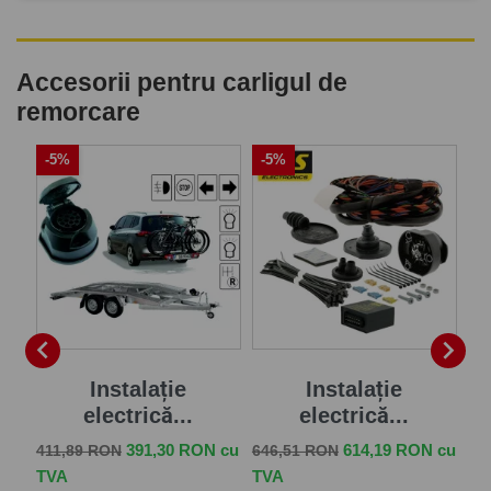
Accesorii pentru carligul de
remorcare
-5%
-5%
-


Instalație
Instalație
In
electrică...
electrică...
Pr
25
Pret de baza
Pret
Pret de baza
Pret
 cu
391,30 RON cu
614,19 RON cu
411,89 RON
646,51 RON
TV
TVA
TVA