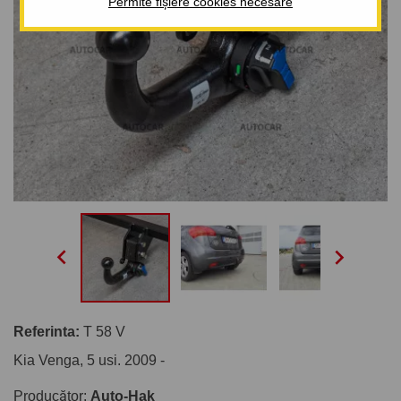
Permite fișiere cookies necesare


Referinta:
T 58 V
Kia Venga, 5 usi. 2009 -
Producător:
Auto-Hak