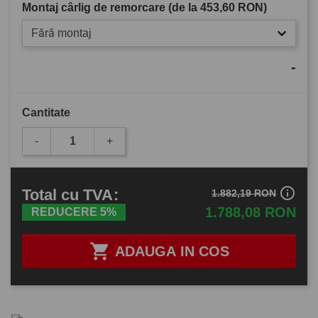
Montaj cârlig de remorcare (de la
453,60 RON
)
Fără montaj
-
Cantitate
-
+
info_outline
Total
cu TVA
:
1.882,19 RON
1.788,08 RON
REDUCERE 5%

ADAUGA IN COS