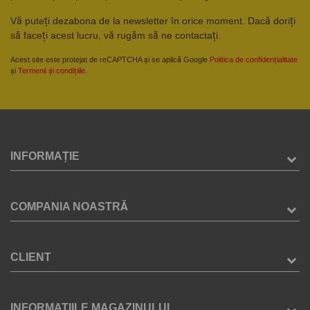
Vă puteți dezabona de la newsletter în orice moment. Dacă doriți
să faceți acest lucru, vă rugăm să ne contactați.
Acest site este protejat de reCAPTCHA și se aplică Google
Politica de confidențialitate
și
Termenii și condițiile
.
INFORMAȚIE
COMPANIA NOASTRĂ
CLIENT
INFORMATIILE MAGAZINULUI