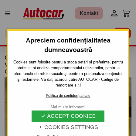


Kontakt

Apreciem confidențialitatea
dumneavoastră
CÂRLIG DE REMORCARE PENTRU KIA
Cookies sunt folosite pentru a stoca setări și preferințe, pentru
VENGA - SISTEM DEMONTABIL VERTICAL
statistici și analiza comportamentului utilizatorilor, pentru a
CU CHEIE ANTIFURT
oferi funcții de rețele sociale și pentru a personaliza conținutul
și reclamele. Vă dați acordul către AUTOCAR - Cârlige de
remorcare s.r.l
Politica de confidențialitate
Mai multe informații
ACCEPT COOKIES

COOKIES SETTINGS
