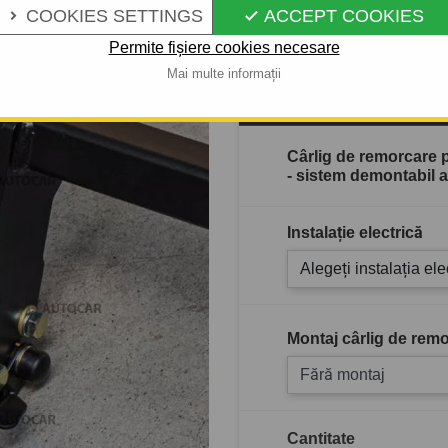
Descrierea completă a produ
COOKIES SETTINGS
ACCEPT COOKIES


Permite fișiere cookies necesare
Mai multe informații
În stoc
Cârlig de remorcare p
- sistem demontabil 
Instalație electrică
Alegeți instalația ele
Montaj cârlig de remo
Fără montaj
Cantitate