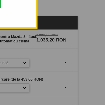
sului
1.089,69 RON
entru Mazda 3 - 4uşi.
1.035,20 RON
automat cu clemă
-
ctrică
rcare (de la
453,60 RON
)
-