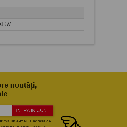
191KW
pre noutăți,
ale
INTRĂ ÎN CONT
trimis un e-mail la adresa de
ul la newsletter. Pentru a