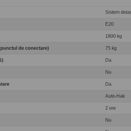
Sistem detaș
E20
1800 kg
 punctul de conectare)
75 kg
S)
Da
Nu
ntare
Da
Auto-Hak
2 ore
Nu