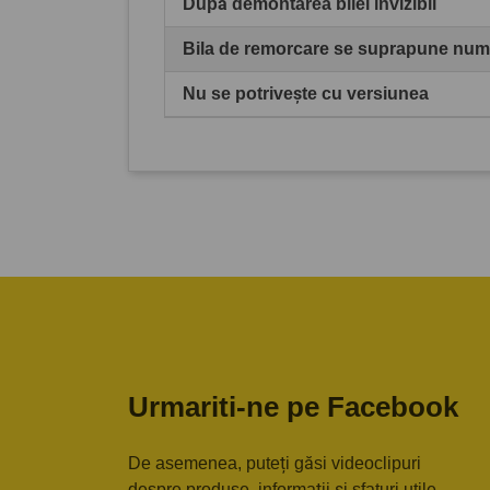
După demontarea bilei invizibil
Bila de remorcare se suprapune numă
Nu se potrivește cu versiunea
Urmariti-ne pe Facebook
De asemenea, puteți găsi videoclipuri
despre produse, informații și sfaturi utile,