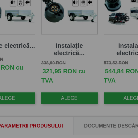
e electrică...
Instalație
Instala
electrică...
electric
aza
Pret
ON
Pret de baza
Pret
Pret de baza
Pret
338,90 RON
573,52 RON
 RON cu
321,95 RON cu
544,84 RO
TVA
TVA
ALEGE
ALEGE
ALEG
PARAMETRII PRODUSULUI
DOCUMENTE DESCĂR