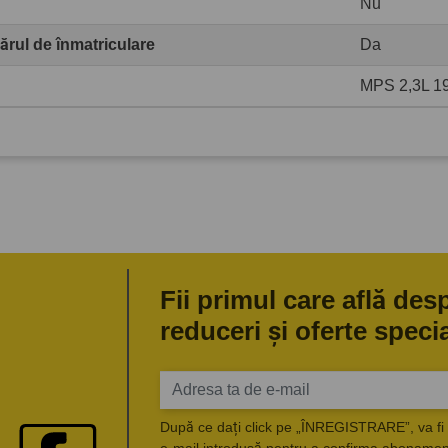
Nu
rul de înmatriculare
Da
MPS 2,3L 
Fii primul care află des
reduceri și oferte speci
După ce dați click pe „ÎNREGISTRARE”, va fi 
e-mail introdusă pentru a confirma abonament