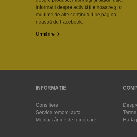
informații despre activitățile noastre și o
mulțime de alte conținuturi pe pagina
noastră de Facebook.

Urmărire
INFORMAȚIE
COMP
Consiliere
Despr
Service remorci auto
Termen
Montaj cârlige de remorcare
Harta 