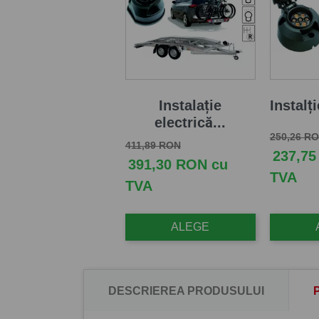
Instalație
Instalți
electrică...
Pret de b
250,26 R
Pret de baza
Pret
411,89 RON
237,75
391,30 RON cu
TVA
TVA
ALEGE
DESCRIEREA PRODUSULUI