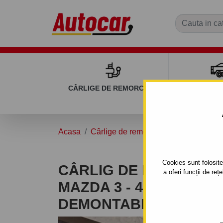
CÂRLIGE DE REMORCARE
REMOR
Acasa
Cârlige de remorcare
MAZDA
3
Cookies sunt folosite 
CÂRLIG DE REMORCA
a oferi funcții de re
MAZDA 3 - 4UŞI. - SIST
DEMONTABIL AUTOMA