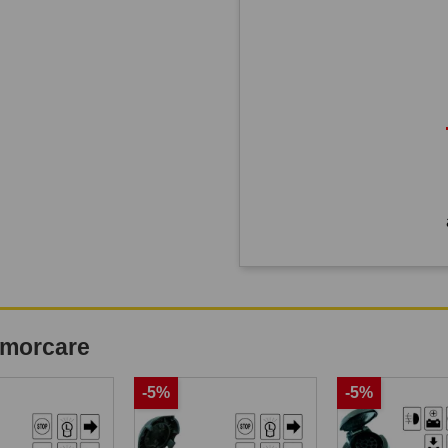
remorcare
-5%
-5%