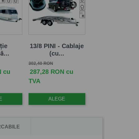
ție
13/8 PINI - Cablaje
ă...
(cu...
Pret de baza
Pret
302,40 RON
N cu
287,28 RON cu
TVA
E
ALEGE
CABILE