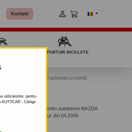

Kontakt
AGAJ ȘI BARE
SUPORTURI BICICLETE
ERSALE
a
uşi. - sistem demontabil automat cu clemă
 utilizatorilor, pentru
ătre AUTOCAR - Cârlige
bil automat cu clemă pentru autoturism MAZDA
 fabricaţie a autoturismului: din 04.2009 -