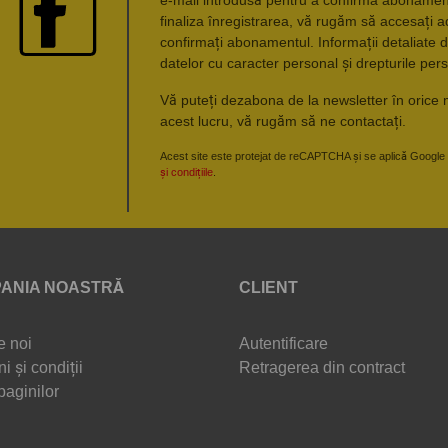
finaliza înregistrarea, vă rugăm să accesați a
confirmați abonamentul. Informații detaliate d
datelor cu caracter personal și drepturile pers
Vă puteți dezabona de la newsletter în orice 
acest lucru, vă rugăm să ne contactați.
Acest site este protejat de reCAPTCHA și se aplică Google
și condițiile
.
ANIA NOASTRĂ
CLIENT
e noi
Autentificare
i și condiții
Retragerea din contract
paginilor