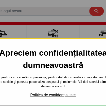

CI AUTO
ACCESORII REMORCĂ
CUTII PORTB
AUTO
TRANSV
Apreciem confidențialitate
dumneavoastră
4 uși
2009 - 2013
Cârlig de remorcare pentru Mazda 3 - 4
pentru a stoca setări și preferințe, pentru statistici și analiza comportamentului
RE PENTRU
Referinta:
M 57 Au
țele sociale și pentru a personaliza conținutul și reclamele. Vă dați acordul c
de remorcare s.r.l
EM
Cârlig de remorcare demonta
- tip: 3, seria : 4 uşi .Anul de
Politica de confidențialitate
T CU CLEMĂ
09.2013.