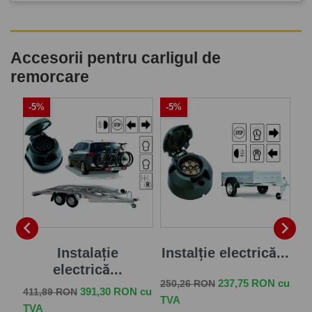
Accesorii pentru carligul de
remorcare
-5%
-5%
-


je
Instalație
Instalție electrică...
electrică...
Pret de baza
Pret
237,75 RON cu
250,26 RON
Pret de baza
Pret
Pr
 cu
391,30 RON cu
411,89 RON
33
TVA
TVA
TV