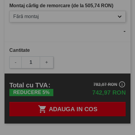
Montaj cârlig de remorcare (de la
505,74 RON
)
Fără montaj
-
Cantitate
-
+
info_outline
Total
cu TVA
:
782,07 RON
742,97 RON
REDUCERE 5%

ADAUGA IN COS