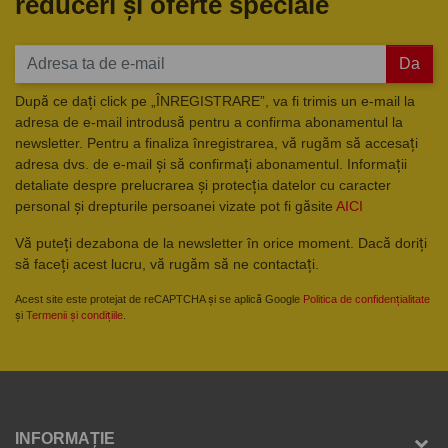
reduceri și oferte speciale
Da
După ce dați click pe „ÎNREGISTRARE”, va fi trimis un e-mail la
adresa de e-mail introdusă pentru a confirma abonamentul la
newsletter. Pentru a finaliza înregistrarea, vă rugăm să accesați
adresa dvs. de e-mail și să confirmați abonamentul. Informații
detaliate despre prelucrarea și protecția datelor cu caracter
personal și drepturile persoanei vizate pot fi găsite
AICI
Vă puteți dezabona de la newsletter în orice moment. Dacă doriți
să faceți acest lucru, vă rugăm să ne contactați.
Acest site este protejat de reCAPTCHA și se aplică Google
Politica de confidențialitate
și
Termenii și condițiile
.
INFORMAȚIE