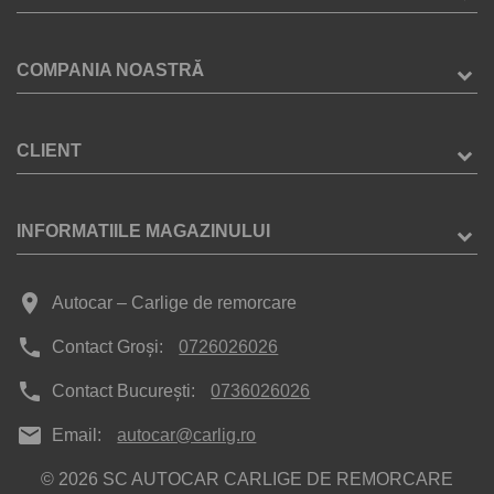
COMPANIA NOASTRĂ
CLIENT
INFORMATIILE MAGAZINULUI
place
Autocar – Carlige de remorcare
phone
Contact Groși:
0726026026
phone
Contact București:
0736026026
mail
Email:
autocar@carlig.ro
© 2026 SC AUTOCAR CARLIGE DE REMORCARE