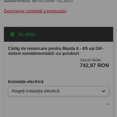
autoturismului: din 03.2008 - 01.2013.
Descrierea completă a produsului
În stoc
Cârlig de remorcare pentru Mazda 6 - 4/5 uşi GH -
sistem semidemontabil -cu şuruburi
782,07 RON
742,97 RON
Instalație electrică
Alegeți instalația electrică
-