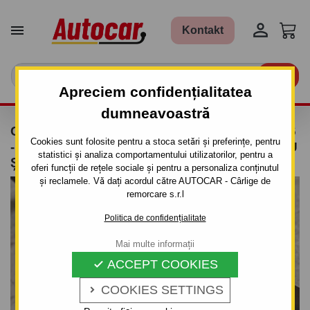


Kontakt

Apreciem confidențialitatea
dumneavoastră
CÂRLIG DE REMORCARE PENTRU MAZDA 6
Cookies sunt folosite pentru a stoca setări și preferințe, pentru
- 4/5 UŞI GH - SISTEM SEMIDEMONTABIL -CU
statistici și analiza comportamentului utilizatorilor, pentru a
ŞURUBURI
oferi funcții de rețele sociale și pentru a personaliza conținutul
și reclamele. Vă dați acordul către AUTOCAR - Cârlige de
remorcare s.r.l
Politica de confidențialitate
Mai multe informații
ACCEPT COOKIES

COOKIES SETTINGS
