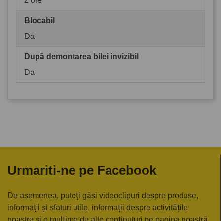
2 ore
Blocabil
Da
După demontarea bilei invizibil
Da
Urmariti-ne pe Facebook
De asemenea, puteți găsi videoclipuri despre produse,
informații și sfaturi utile, informații despre activitățile
noastre și o mulțime de alte conținuturi pe pagina noastră