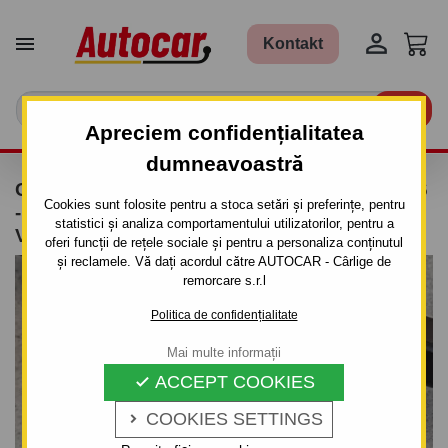


Kontakt

Apreciem confidențialitatea
dumneavoastră
CÂRLIG DE REMORCARE PENTRU MAZDA 6
Cookies sunt folosite pentru a stoca setări și preferințe, pentru
- 4/5 UŞI GH - SISTEM DEMONTABIL
statistici și analiza comportamentului utilizatorilor, pentru a
VERTICAL CU CHEIE ANTIFURT
oferi funcții de rețele sociale și pentru a personaliza conținutul
și reclamele. Vă dați acordul către AUTOCAR - Cârlige de
remorcare s.r.l
Politica de confidențialitate
Mai multe informații
ACCEPT COOKIES

COOKIES SETTINGS
