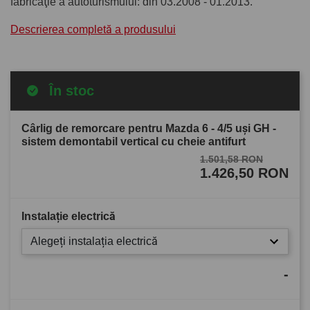
fabricaţie a autoturismului: din 03.2008 - 01.2013.
Descrierea completă a produsului
În stoc
Cârlig de remorcare pentru Mazda 6 - 4/5 uşi GH -
sistem demontabil vertical cu cheie antifurt
1.501,58 RON
1.426,50 RON
Instalație electrică
Alegeți instalația electrică
-