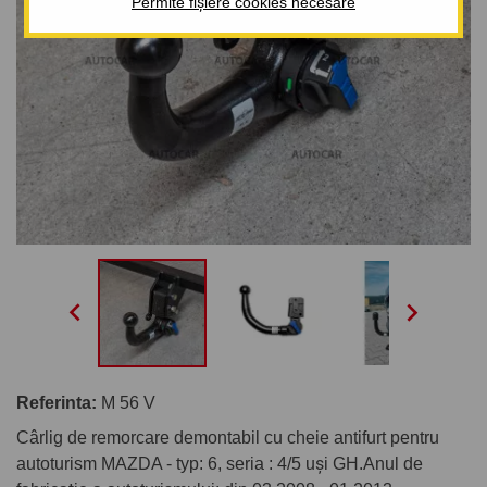
Permite fișiere cookies necesare


Referinta:
M 56 V
Cârlig de remorcare demontabil cu cheie antifurt pentru
autoturism MAZDA - typ: 6, seria : 4/5 uşi GH.Anul de