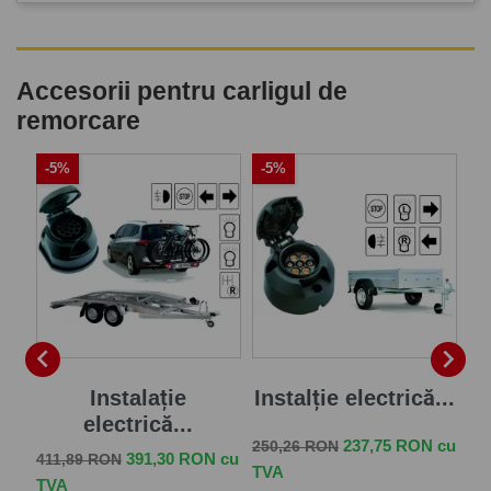
Accesorii pentru carligul de
remorcare
-5%
-5%
-


je
Instalație
Instalție electrică...
electrică...
Pret de baza
Pret
237,75 RON cu
250,26 RON
Pret de baza
Pret
Pr
 cu
391,30 RON cu
411,89 RON
33
TVA
TVA
TV