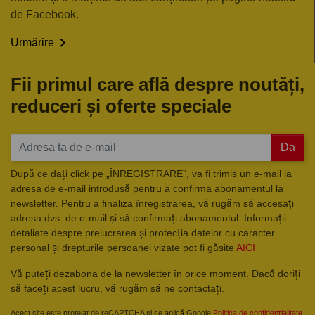
de Facebook.

Urmărire
Fii primul care află despre noutăți,
reduceri și oferte speciale
Da
După ce dați click pe „ÎNREGISTRARE”, va fi trimis un e-mail la
adresa de e-mail introdusă pentru a confirma abonamentul la
newsletter. Pentru a finaliza înregistrarea, vă rugăm să accesați
adresa dvs. de e-mail și să confirmați abonamentul. Informații
detaliate despre prelucrarea și protecția datelor cu caracter
personal și drepturile persoanei vizate pot fi găsite
AICI
Vă puteți dezabona de la newsletter în orice moment. Dacă doriți
să faceți acest lucru, vă rugăm să ne contactați.
Acest site este protejat de reCAPTCHA și se aplică Google
Politica de confidențialitate