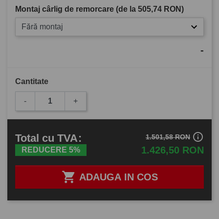
Montaj cârlig de remorcare (de la
505,74 RON
)
Fără montaj
-
Cantitate
-
+
info_outline
Total
cu TVA
:
1.501,58 RON
1.426,50 RON
REDUCERE 5%

ADAUGA IN COS