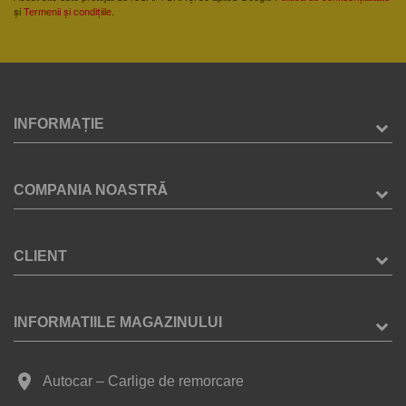
și
Termenii și condițiile
.
INFORMAȚIE
COMPANIA NOASTRĂ
CLIENT
INFORMATIILE MAGAZINULUI
place
Autocar – Carlige de remorcare