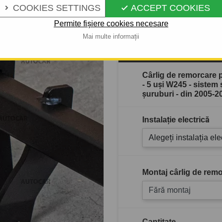
Descrierea completă a produ
COOKIES SETTINGS
ACCEPT COOKIES


Permite fișiere cookies necesare
Mai multe informații
În stoc
Cârlig de remorcar
- 5 uşi W245 - sistem
şuruburi - din 2005-2
Instalație electrică
Alegeți instalația ele
Montaj cârlig de remo
Fără montaj
Cantitate