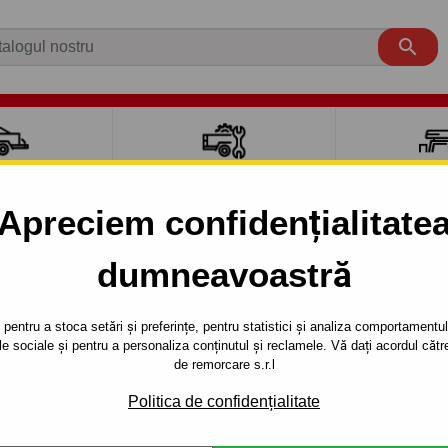

CI AUTO
ACCESORII REMORCĂ
CUTII PORTB
AUTO
TRANSV
Apreciem confidențialitate
dumneavoastră
B
5 uși
W245 (06.2005 - 10.2011)
 uşi W245 - sistem semidemontabil -cu şuruburi - din 2005-2
pentru a stoca setări și preferințe, pentru statistici și analiza comportamentului
țele sociale și pentru a personaliza conținutul și reclamele. Vă dați acordul c
RE PENTRU
Referinta:
D 32 S
de remorcare s.r.l
245 - SISTEM
Cârlig de remorcaresemidemo
Politica de confidențialitate
seria : 5 uşi W245. Anul de fa
ŞURUBURI -