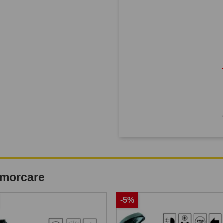
remorcare
-5%