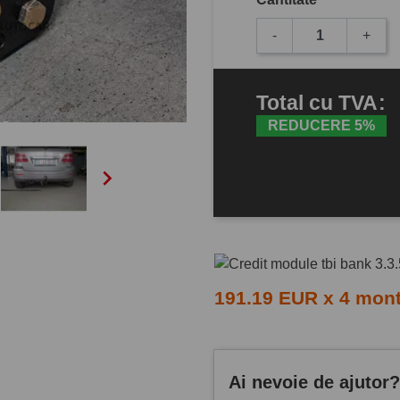
-
+
Total
cu TVA
:
REDUCERE 5%

191.19 EUR x 4 mon
Ai nevoie de ajutor