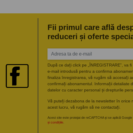
Fii primul care află des
reduceri și oferte speci
După ce dați click pe „ÎNREGISTRARE”, va fi 
e-mail introdusă pentru a confirma abonament
finaliza înregistrarea, vă rugăm să accesați a
confirmați abonamentul. Informații detaliate d
datelor cu caracter personal și drepturile pers
Vă puteți dezabona de la newsletter în orice 
acest lucru, vă rugăm să ne contactați.
Acest site este protejat de reCAPTCHA și se aplică Google
și condițiile
.