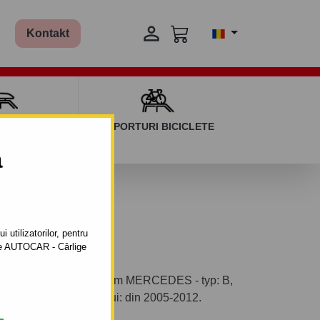

Kontakt
AGAJ ȘI BARE
SUPORTURI BICICLETE
ERSALE
a
012
 utilizatorilor, pentru
ătre AUTOCAR - Cârlige
ntabil pentru autoturism MERCEDES - typ: B,
bricaţie a autoturismului: din 2005-2012.