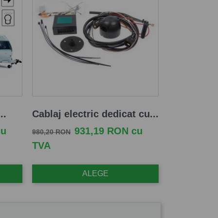
..
Cablaj electric dedicat cu...
Pret de baza
Pret
cu
931,19 RON cu
980,20 RON
TVA
ALEGE