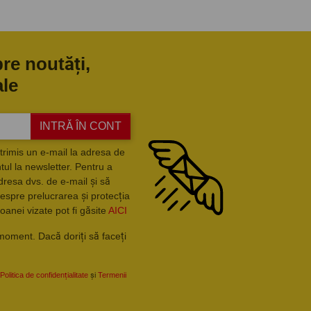
pre noutăți,
ale
INTRĂ ÎN CONT
trimis un e-mail la adresa de
ul la newsletter. Pentru a
dresa dvs. de e-mail și să
espre prelucrarea și protecția
oanei vizate pot fi găsite
AICI
moment. Dacă doriți să faceți
Politica de confidențialitate
și
Termenii