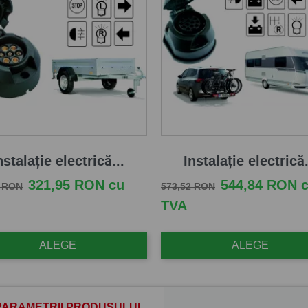
nstalație electrică...
Instalație electrică.
e baza
Pret
Pret de baza
Pret
321,95 RON cu
544,84 RON 
0 RON
573,52 RON
TVA
ALEGE
ALEGE
PARAMETRII PRODUSULUI