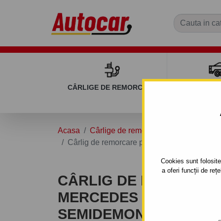
CÂRLIGE DE REMORCARE
REMOR
Acasa
Cârlige de remorcare
MERCEDES
Cârlig de remorcare pentru MERCEDES B - 5
Cookies sunt folosite 
a oferi funcții de re
CÂRLIG DE REMORCA
MERCEDES B - 5 UŞI W
SEMIDEMONTABIL -CU 