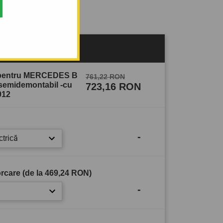
sului
e pentru MERCEDES B
761,22 RON
 semidemontabil -cu
723,16 RON
012
-
ctrică
rcare (de la
469,24 RON
)
-