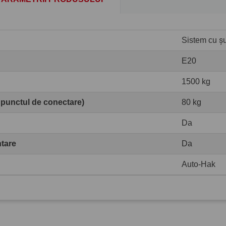
Sistem cu șur
E20
1500 kg
 punctul de conectare)
80 kg
Da
ntare
Da
Auto-Hak