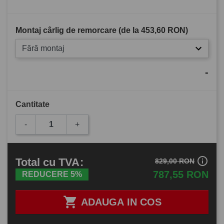
Montaj cârlig de remorcare (de la
453,60 RON
)
Fără montaj
-
Cantitate
-
+
info_outline
Total
cu TVA
:
829,00 RON
787,55 RON
REDUCERE 5%

ADAUGA IN COS