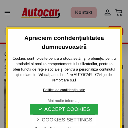


Kontakt

Apreciem confidențialitatea
dumneavoastră
CÂRLIG DE REMORCARE PENTRU
Cookies sunt folosite pentru a stoca setări și preferințe, pentru
MITSUBISHI COLT - 5 UŞI. - SISTEM
statistici și analiza comportamentului utilizatorilor, pentru a
SEMIDEMONTABIL -CU ŞURUBURI - DIN 2004
oferi funcții de rețele sociale și pentru a personaliza conținutul
PÂNĂ 2008
și reclamele. Vă dați acordul către AUTOCAR - Cârlige de
remorcare s.r.l
Politica de confidențialitate
Mai multe informații
ACCEPT COOKIES

COOKIES SETTINGS
