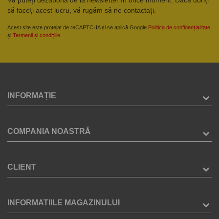
să faceți acest lucru, vă rugăm să ne contactați.
Acest site este protejat de reCAPTCHA și se aplică Google
Politica de confidențialitate
și
Termenii și condițiile
.
INFORMAȚIE
COMPANIA NOASTRĂ
CLIENT
INFORMATIILE MAGAZINULUI