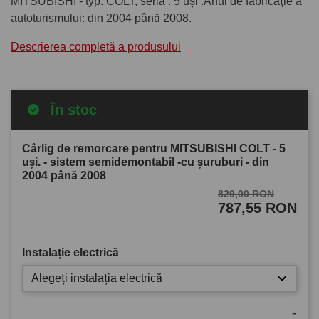
MITSUBISHI - typ: COLT, seria : 5 uşi .Anul de fabricaţie a
autoturismului: din 2004 până 2008.
Descrierea completă a produsului
În stoc
Cârlig de remorcare pentru MITSUBISHI COLT - 5
uşi. - sistem semidemontabil -cu şuruburi - din
2004 până 2008
829,00 RON
787,55 RON
Instalație electrică
Alegeți instalația electrică
-