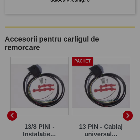
Accesorii pentru carligul de
remorcare
PACHET
-


...
13/8 PINI -
13 PIN - Cablaj
Instalație...
universal...