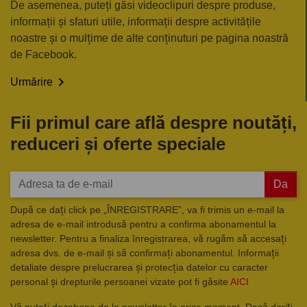
De asemenea, puteți găsi videoclipuri despre produse,
informații și sfaturi utile, informații despre activitățile
noastre și o mulțime de alte conținuturi pe pagina noastră
de Facebook.

Urmărire
Fii primul care află despre noutăți,
reduceri și oferte speciale
Da
După ce dați click pe „ÎNREGISTRARE”, va fi trimis un e-mail la
adresa de e-mail introdusă pentru a confirma abonamentul la
newsletter. Pentru a finaliza înregistrarea, vă rugăm să accesați
adresa dvs. de e-mail și să confirmați abonamentul. Informații
detaliate despre prelucrarea și protecția datelor cu caracter
personal și drepturile persoanei vizate pot fi găsite
AICI
Vă puteți dezabona de la newsletter în orice moment. Dacă doriți