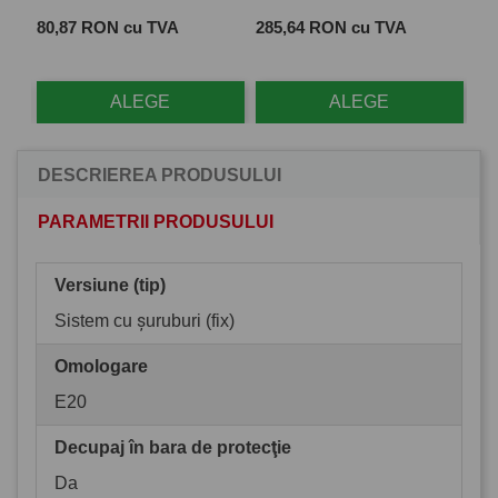
Pr
23
Pret
Pret
80,87 RON cu TVA
285,64 RON cu TVA
TV
ALEGE
ALEGE
DESCRIEREA PRODUSULUI
PARAMETRII PRODUSULUI
Versiune (tip)
Sistem cu șuruburi (fix)
Omologare
E20
Decupaj în bara de protecţie
Da