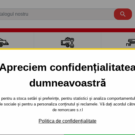

CI AUTO
ACCESORII REMORCĂ
CUTII PORTB
AUTO
TRANSV
Apreciem confidențialitate
dumneavoastră
OTE
5 uși
2006 - 2013
 E 11 ) - sistem demontabil automat cu clemă- din 2006
pentru a stoca setări și preferințe, pentru statistici și analiza comportamentului
țele sociale și pentru a personaliza conținutul și reclamele. Vă dați acordul c
RE PENTRU
Referinta:
V 65 Au
de remorcare s.r.l
 - SISTEM
Cârlig de remorcare tip demo
Politica de confidențialitate
NISSAN - typ: NOTE, seria : ( 
 CU CLEMĂ-
2006.