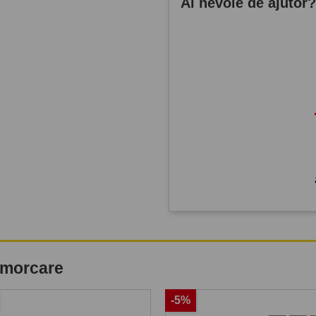
Ai nevoie de ajutor
remorcare
-5%