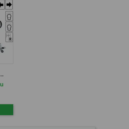
..
cu