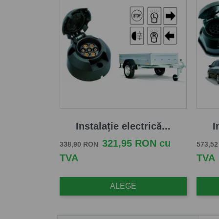
Instalație electrică...
I
Pret de baza
Pret
Pret d
321,95 RON cu
338,90 RON
573,5
TVA
TVA
ALEGE