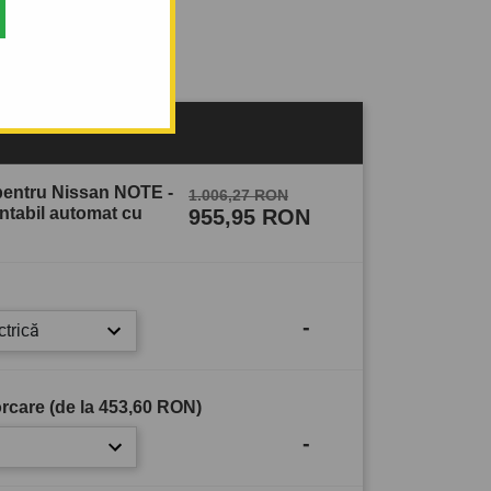
sului
pentru Nissan NOTE -
1.006,27 RON
ontabil automat cu
955,95 RON
-
ctrică
rcare (de la
453,60 RON
)
-