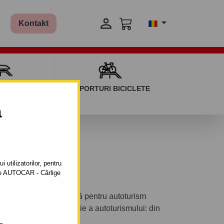

Kontakt
AGAJ ȘI BARE
SUPORTURI BICICLETE
ERSALE
a
 utilizatorilor, pentru
ătre AUTOCAR - Cârlige
ntabil automat cu clemă pentru autoturism
E 11 ).Anul de fabricaţie a autoturismului: din