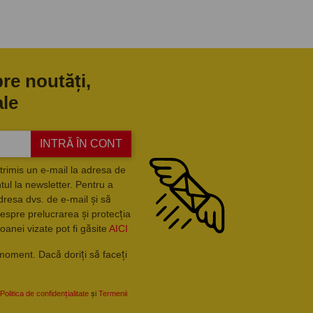
pre noutăți,
ale
INTRĂ ÎN CONT
trimis un e-mail la adresa de
ul la newsletter. Pentru a
dresa dvs. de e-mail și să
espre prelucrarea și protecția
oanei vizate pot fi găsite
AICI
moment. Dacă doriți să faceți
Politica de confidențialitate
și
Termenii