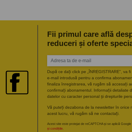
Fii primul care află des
reduceri și oferte speci
După ce dați click pe „ÎNREGISTRARE”, va fi 
e-mail introdusă pentru a confirma abonament
finaliza înregistrarea, vă rugăm să accesați a
confirmați abonamentul. Informații detaliate d
datelor cu caracter personal și drepturile pers
Vă puteți dezabona de la newsletter în orice 
acest lucru, vă rugăm să ne contactați.
Acest site este protejat de reCAPTCHA și se aplică Google
și condițiile
.