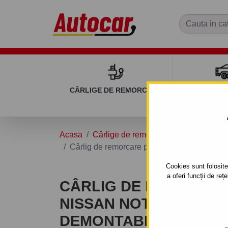
CÂRLIGE DE REMORCARE
REMOR
Acasa
Cârlige de remorcare
NISSAN
N
Cârlig de remorcare pentru Nissan NOTE - (
Cookies sunt folosite 
a oferi funcții de re
CÂRLIG DE REMORCA
NISSAN NOTE - ( E 11 )
DEMONTABIL AUTOMAT