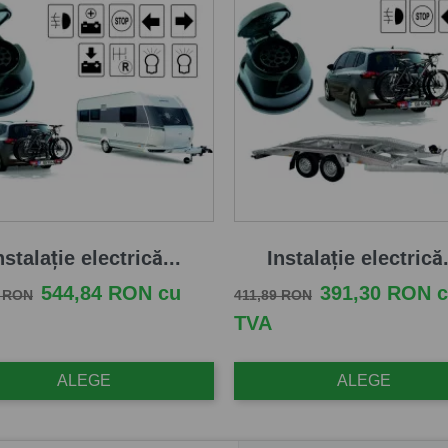
nstalație electrică...
Instalație electrică.
e baza
Pret
Pret de baza
Pret
544,84 RON cu
391,30 RON 
2 RON
411,89 RON
TVA
ALEGE
ALEGE