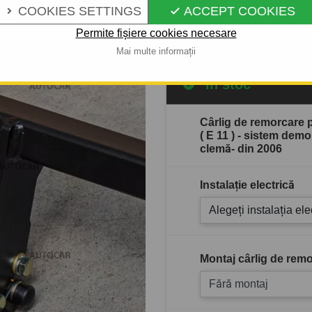
COOKIES SETTINGS
ACCEPT COOKIES


Descrierea completă a produ
Permite fișiere cookies necesare
Mai multe informații
În stoc
Cârlig de remorcare 
( E 11 ) - sistem dem
clemă- din 2006
Instalație electrică
Alegeți instalația ele
Montaj cârlig de remo
Fără montaj