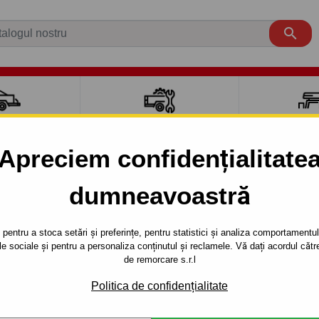

CI AUTO
ACCESORII REMORCĂ
CUTII PORTB
AUTO
TRANSV
Apreciem confidențialitate
dumneavoastră
OTE
5 uși
2006 - 2013
E 11 ) - sistem semidemontabil -cu şuruburi - din 2006
pentru a stoca setări și preferințe, pentru statistici și analiza comportamentului
țele sociale și pentru a personaliza conținutul și reclamele. Vă dați acordul c
RE PENTRU
Referinta:
V 65 S
de remorcare s.r.l
 - SISTEM
Cârlig de remorcare semidemo
Politica de confidențialitate
NOTE, seria : ( E 11 ). Anul d
ŞURUBURI -