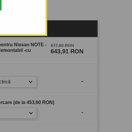
sului
pentru Nissan NOTE -
677,80 RON
idemontabil -cu
643,91 RON
-
ctrică
rcare (de la
453,60 RON
)
-