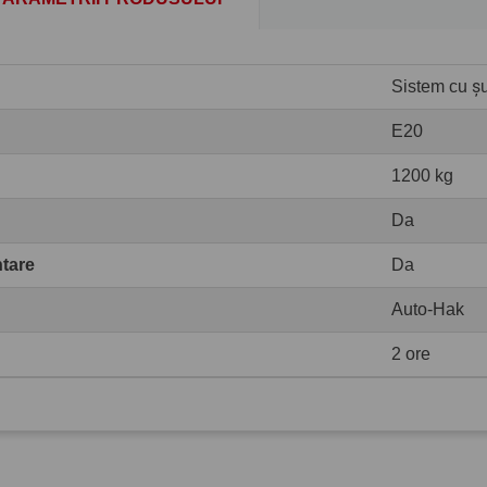
Sistem cu șur
E20
1200 kg
Da
ntare
Da
Auto-Hak
2 ore