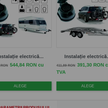
nstalație electrică...
Instalație electrică.
e baza
Pret
Pret de baza
Pret
544,84 RON cu
391,30 RON 
2 RON
411,89 RON
TVA
ALEGE
ALEGE
PARAMETRII PRODUSULUI