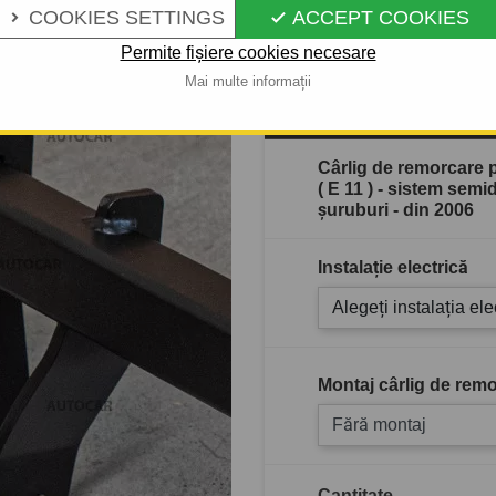
Descrierea completă a produ
COOKIES SETTINGS
ACCEPT COOKIES


Permite fișiere cookies necesare
Mai multe informații
În stoc
Cârlig de remorcare 
( E 11 ) - sistem sem
şuruburi - din 2006
Instalație electrică
Alegeți instalația ele
Montaj cârlig de remo
Fără montaj
Cantitate