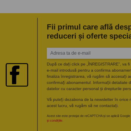
Fii primul care află des
reduceri și oferte speci
După ce dați click pe „ÎNREGISTRARE”, va fi 
e-mail introdusă pentru a confirma abonament
finaliza înregistrarea, vă rugăm să accesați a
confirmați abonamentul. Informații detaliate d
datelor cu caracter personal și drepturile pers
Vă puteți dezabona de la newsletter în orice 
acest lucru, vă rugăm să ne contactați.
Acest site este protejat de reCAPTCHA și se aplică Google
și condițiile
.