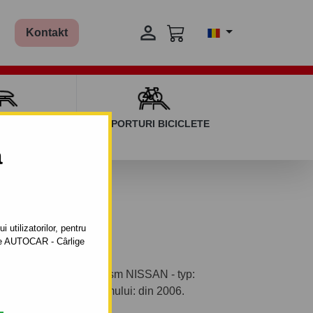

Kontakt
AGAJ ȘI BARE
SUPORTURI BICICLETE
ERSALE
a
 utilizatorilor, pentru
ătre AUTOCAR - Cârlige
ntabil pentru autoturism NISSAN - typ:
e fabricaţie a autoturismului: din 2006.