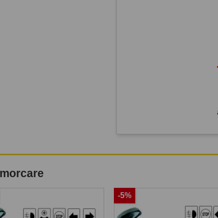
remorcare
-5%