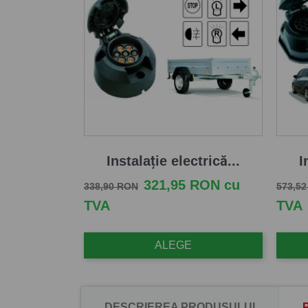
Instalație electrică...
I
Pret de baza
Pret
Pret d
321,95 RON cu
338,90 RON
573,5
TVA
TVA
ALEGE
DESCRIEREA PRODUSULUI