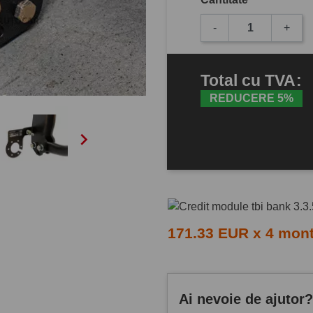
-
+
Total
cu TVA
:
REDUCERE 5%

171.33 EUR x 4 mon
Ai nevoie de ajutor