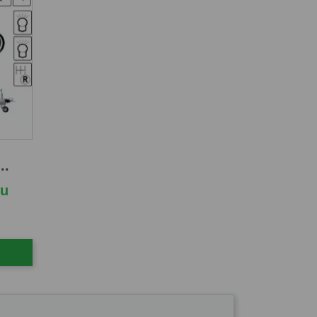
..
cu