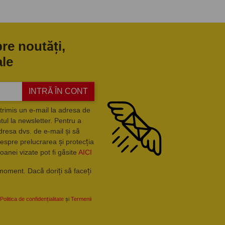
pre noutăți,
ale
INTRĂ ÎN CONT
trimis un e-mail la adresa de
ul la newsletter. Pentru a
dresa dvs. de e-mail și să
espre prelucrarea și protecția
oanei vizate pot fi găsite
AICI
moment. Dacă doriți să faceți
Politica de confidențialitate
și
Termenii