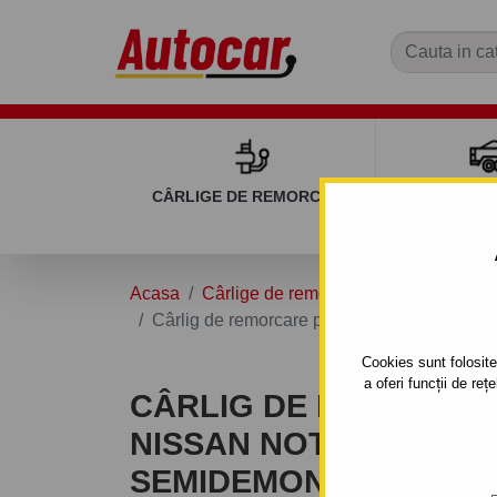
CÂRLIGE DE REMORCARE
REMOR
Acasa
Cârlige de remorcare
NISSAN
N
Cârlig de remorcare pentru Nissan NOTE - ( 
Cookies sunt folosite 
a oferi funcții de re
CÂRLIG DE REMORCA
NISSAN NOTE - ( E 11 )
SEMIDEMONTABIL -CU 