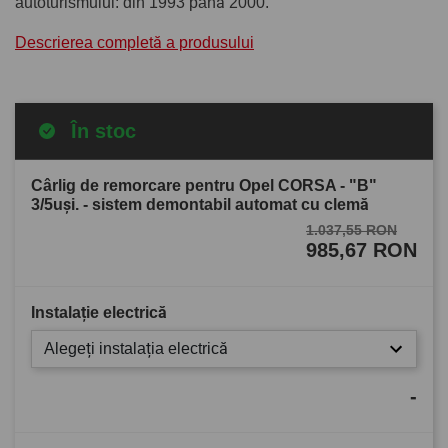
autoturismului: din 1993 până 2000.
Descrierea completă a produsului
În stoc
Cârlig de remorcare pentru Opel CORSA - "B"
3/5uşi. - sistem demontabil automat cu clemă
1.037,55 RON
985,67 RON
Instalație electrică
Alegeți instalația electrică
-