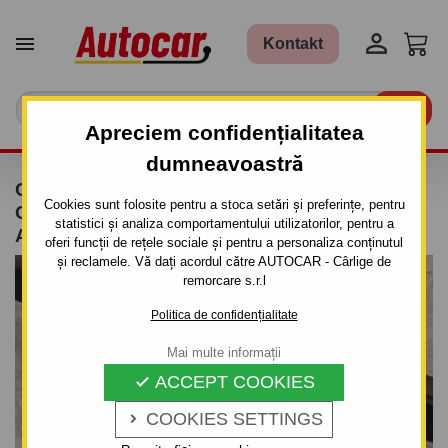


Kontakt

Apreciem confidențialitatea
dumneavoastră
CÂRLIG DE REMORCARE PENTRU OPEL
Cookies sunt folosite pentru a stoca setări și preferințe, pentru
CORSA - "B" 3/5UŞI. - SISTEM DEMONTABIL
statistici și analiza comportamentului utilizatorilor, pentru a
AUTOMAT CU CLEMĂ
oferi funcții de rețele sociale și pentru a personaliza conținutul
și reclamele. Vă dați acordul către AUTOCAR - Cârlige de
remorcare s.r.l
Politica de confidențialitate
Mai multe informații
ACCEPT COOKIES

COOKIES SETTINGS
