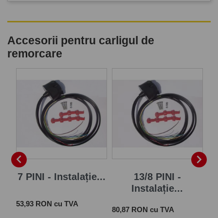
Accesorii pentru carligul de
remorcare
P


7 PINI - Instalație...
13/8 PINI -
Instalație...
Pret
 cu
53,93 RON cu TVA
Pret
Pre
80,87 RON cu TVA
28