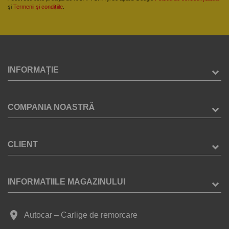
și
Termenii și condițiile
.
INFORMAȚIE
COMPANIA NOASTRĂ
CLIENT
INFORMATIILE MAGAZINULUI
place
Autocar – Carlige de remorcare