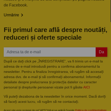
de Facebook.

Urmărire
Fii primul care află despre noutăți,
reduceri și oferte speciale
Da
După ce dați click pe „ÎNREGISTRARE”, va fi trimis un e-mail la
adresa de e-mail introdusă pentru a confirma abonamentul la
newsletter. Pentru a finaliza înregistrarea, vă rugăm să accesați
adresa dvs. de e-mail și să confirmați abonamentul. Informații
detaliate despre prelucrarea și protecția datelor cu caracter
personal și drepturile persoanei vizate pot fi găsite
AICI
Vă puteți dezabona de la newsletter în orice moment. Dacă doriți
să faceți acest lucru, vă rugăm să ne contactați.
Acest site este protejat de reCAPTCHA și se aplică Google
Politica de confidențialitate