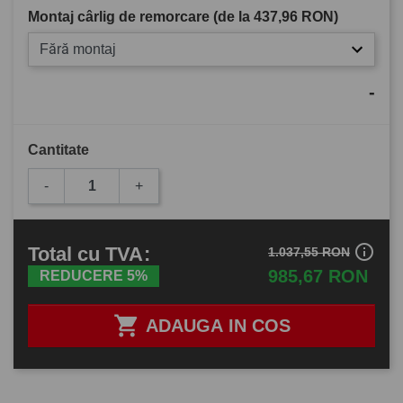
Montaj cârlig de remorcare (de la
437,96 RON
)
Fără montaj
-
Cantitate
-
+
info_outline
Total
cu TVA
:
1.037,55 RON
985,67 RON
REDUCERE 5%

ADAUGA IN COS