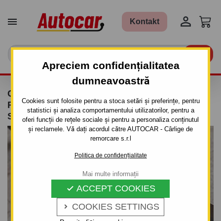


Kontakt

Apreciem confidențialitatea
dumneavoastră
CÂRLIG DE REMORCARE PENTRU
Cookies sunt folosite pentru a stoca setări și preferințe, pentru
RENAULT KANGOO - PICK UP - SISTEM
statistici și analiza comportamentului utilizatorilor, pentru a
SEMIDEMONTABIL -CU ŞURUBURI
oferi funcții de rețele sociale și pentru a personaliza conținutul
și reclamele. Vă dați acordul către AUTOCAR - Cârlige de
remorcare s.r.l
Politica de confidențialitate
Mai multe informații
ACCEPT COOKIES

COOKIES SETTINGS
