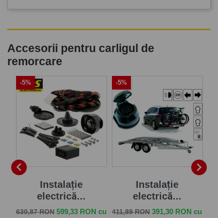
Accesorii pentru carligul de
remorcare
-5%
-5%
-


Instalație
Instalație
electrică...
electrică...
Pret de baza
Pret
Pret de baza
Pret
Pr
 cu
599,33 RON cu
391,30 RON cu
630,87 RON
411,89 RON
33