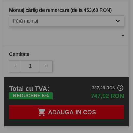
Montaj cârlig de remorcare (de la
453,60 RON
)
Fără montaj
-
Cantitate
-
+
info_outline
Total
cu TVA
:
787,29 RON
747,92 RON
REDUCERE 5%

ADAUGA IN COS