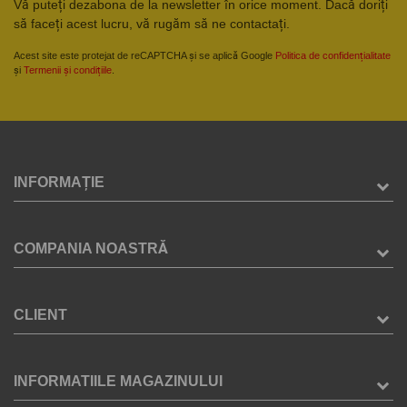
Vă puteți dezabona de la newsletter în orice moment. Dacă doriți
să faceți acest lucru, vă rugăm să ne contactați.
Acest site este protejat de reCAPTCHA și se aplică Google
Politica de confidențialitate
și
Termenii și condițiile
.
INFORMAȚIE
COMPANIA NOASTRĂ
CLIENT
INFORMATIILE MAGAZINULUI