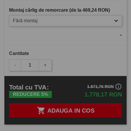
Montaj cârlig de remorcare (de la
469,24 RON
)
Fără montaj
-
Cantitate
-
+
info_outline
Total
cu TVA
:
1.871,76 RON
1.778,17 RON
REDUCERE 5%

ADAUGA IN COS