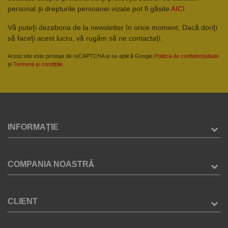
personal și drepturile persoanei vizate pot fi găsite
AICI
Vă puteți dezabona de la newsletter în orice moment. Dacă doriți
să faceți acest lucru, vă rugăm să ne contactați.
Acest site este protejat de reCAPTCHA și se aplică Google
Politica de confidențialitate
și
Termenii și condițiile
.
INFORMAȚIE
COMPANIA NOASTRĂ
CLIENT