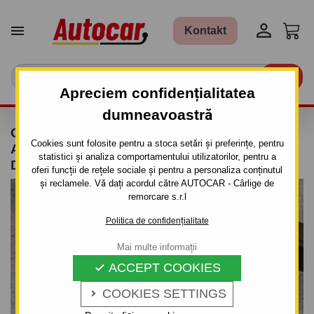


Kontakt

Apreciem confidențialitatea
dumneavoastră
CARLIG DE REMORCARE PENTRU SEAT
Cookies sunt folosite pentru a stoca setări și preferințe, pentru
ALHAMBRA - 5UŞI,VAN - SISTEM
statistici și analiza comportamentului utilizatorilor, pentru a
DEMONTABIL VERTICAL CU CHEIE
oferi funcții de rețele sociale și pentru a personaliza conținutul
și reclamele. Vă dați acordul către AUTOCAR - Cârlige de
remorcare s.r.l
Politica de confidențialitate
Mai multe informații
ACCEPT COOKIES

COOKIES SETTINGS
