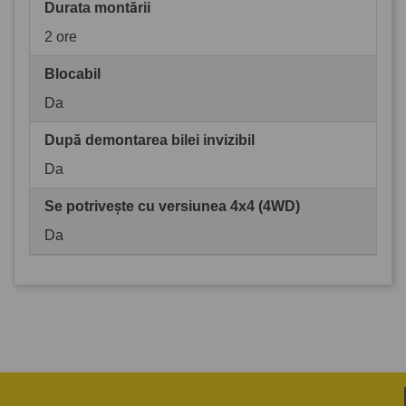
Durata montării
2 ore
Blocabil
Da
După demontarea bilei invizibil
Da
Se potrivește cu versiunea 4x4 (4WD)
Da