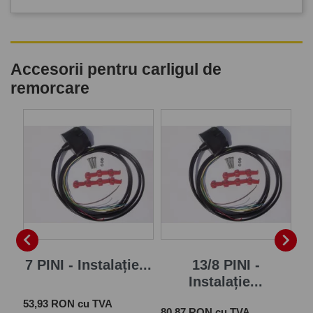
Accesorii pentru carligul de
remorcare
-


je
7 PINI - Instalație...
13/8 PINI -
In
Instalație...
Pr
25
Pret
 cu
53,93 RON cu TVA
Pret
80,87 RON cu TVA
TV