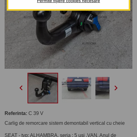
Permite fișiere cookies necesare


Referinta:
C 39 V
Carlig de remorcare sistem demontabil vertical cu cheie
SEAT - typ: ALHAMBRA, seria : 5 uşi ,VAN. Anul de