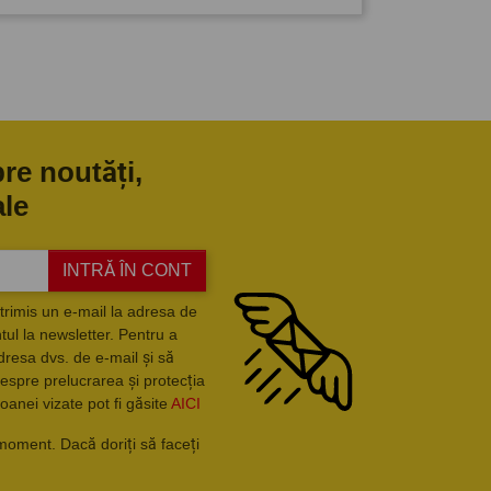
pre noutăți,
ale
INTRĂ ÎN CONT
trimis un e-mail la adresa de
ul la newsletter. Pentru a
dresa dvs. de e-mail și să
espre prelucrarea și protecția
oanei vizate pot fi găsite
AICI
moment. Dacă doriți să faceți