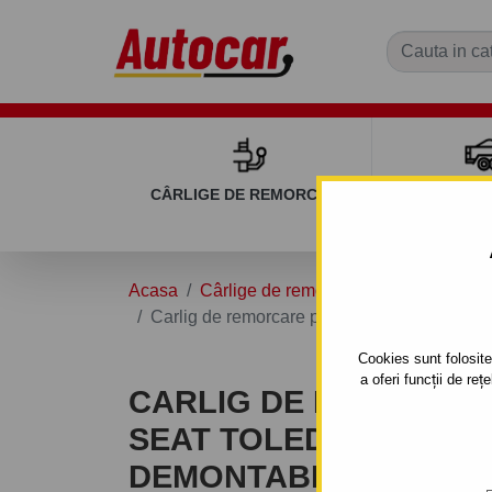
CÂRLIGE DE REMORCARE
REMOR
Acasa
Cârlige de remorcare
SEAT
TOL
Carlig de remorcare pentru SEAT TOLEDO - 5u
Cookies sunt folosite 
a oferi funcții de re
CARLIG DE REMORCA
SEAT TOLEDO - 5UŞI, (5
DEMONTABIL VERTICAL