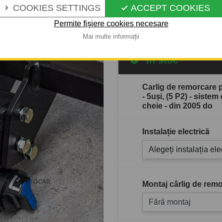
COOKIES SETTINGS
ACCEPT COOKIES


Descrierea completă a produ
Permite fișiere cookies necesare
Mai multe informații
În stoc
Carlig de remorcare
- 5uşi, (5 P2) - siste
cheie - din 2005 do
Instalație electrică
Alegeți instalația ele
Montaj cârlig de remo
Fără montaj