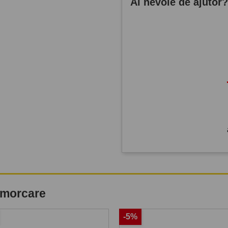
Ai nevoie de ajutor
remorcare
-5%