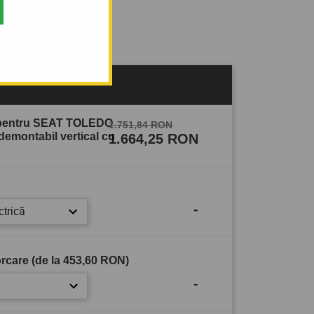
sului
 pentru SEAT TOLEDO
1.751,84 RON
m demontabil vertical cu
1.664,25 RON
-
ctrică
rcare (de la
453,60 RON
)
-