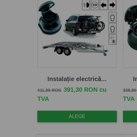
Instalație electrică...
I
Pret de baza
Pret
Pret d
391,30 RON cu
411,89 RON
338,9
TVA
TVA
ALEGE