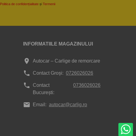
Politica de confidențialitate
și
Termenii
INFORMATIILE MAGAZINULUI
place
Autocar – Carlige de remorcare
phone
Contact Groși:
0726026026
phone
Contact
0736026026
București:
mail
Email:
autocar@carlig.ro