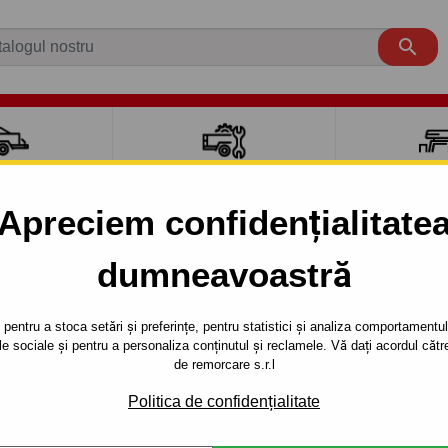

CI AUTO
ACCESORII REMORCĂ
CUTII PORTB
AUTO
TRANSV
Apreciem confidențialitate
dumneavoastră
EDO
5 uși
2005 - 2013
şi, (5 P2) - sistem demontabil vertical cu cheie - din 2005 do
pentru a stoca setări și preferințe, pentru statistici și analiza comportamentului
țele sociale și pentru a personaliza conținutul și reclamele. Vă dați acordul c
RE PENTRU
Referinta:
SC 43 V
de remorcare s.r.l
 P2) - SISTEM
Cârlig de remorcare cu sistem
Politica de confidențialitate
autoturism SEAT - typ: TOLEDO,
 CU CHEIE -
autoturismului: din 2005.