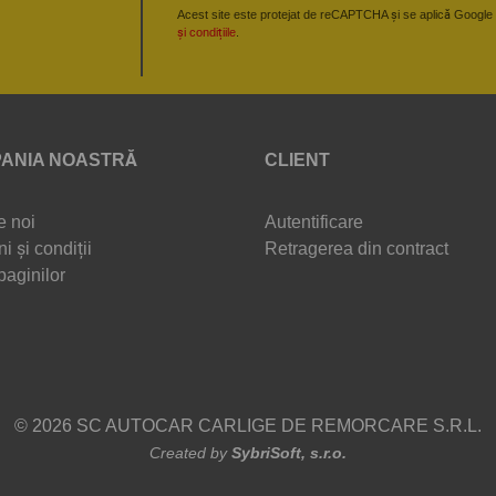
Acest site este protejat de reCAPTCHA și se aplică Google
și condițiile
.
ANIA NOASTRĂ
CLIENT
e noi
Autentificare
i și condiții
Retragerea din contract
paginilor
© 2026 SC AUTOCAR CARLIGE DE REMORCARE S.R.L.
Created by
SybriSoft, s.r.o.