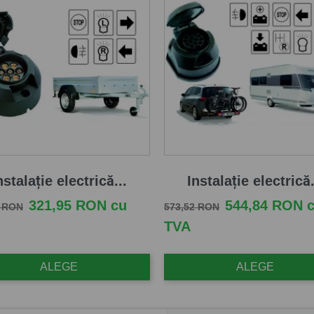
nstalație electrică...
Instalație electrică.
e baza
Pret
Pret de baza
Pret
321,95 RON cu
544,84 RON 
0 RON
573,52 RON
TVA
ALEGE
ALEGE