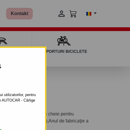

Kontakt
AGAJ ȘI BARE
SUPORTURI BICICLETE
ERSALE
a
 utilizatorilor, pentru
ătre AUTOCAR - Cârlige
 demontabil vertical cu cheie pentru
 seria : 5 uşi , (5 P2).Anul de fabricaţie a