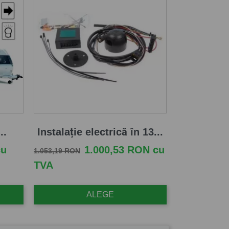
..
Instalație electrică în 13...
Pret de baza
Pret
cu
1.000,53 RON cu
1.053,19 RON
TVA
ALEGE